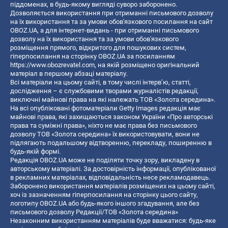
піддоменах, в будь-якому вигляді суворо заборонено.
Дозволяється використання при отриманні письмового дозволу
на їх використання та за умови обов'язкового посилання на сайт
OBOZ.UA, а для інтернет-видань - при отриманні письмового
дозволу на їх використання та за умови обов'язкового
розміщення прямого, відкритого для пошукових систем,
гіперпосилання на сторінку OBOZ.UA за посиланням
https://www.obozrevatel.com
, на якій розміщено оригінальний
матеріал в першому абзаці матеріалу.
Всі матеріали на цьому сайті, в тому числі інтерв’ю, статті,
дослідження – є службовими творами журналістів редакції,
виключні майнові права на які належать ТОВ «Золота середина».
На всі опубліковані фотоматеріали Getty Images редакція має
майнові права, які захищаються законом України «Про авторські
права та суміжні права», ніхто не має права без письмового
дозволу ТОВ «Золота середина» їх використовувати, вони не
підлягають подальшому відтворенню, перекладу, поширенню в
будь-якій формі.
Редакція OBOZ.UA може не поділяти точку зору, викладену в
авторському матеріалі. За достовірність інформації, опублікованої
в рекламних матеріалах, відповідальність несе рекламодавець.
Заборонено використання матеріалів розміщених на цьому сайті,
хоч із зазначенням гіперпосилання на сторінку цього сайту,
логотипу OBOZ.UA або будь-якого іншого згадування, але без
письмового дозволу Редакції/ТОВ «Золота середина»
Незаконним використанням матеріалів буде вважатися: будь-яке