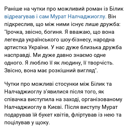
Раніше на чутки про можливий роман із Білик
відреагував і сам Мурат Налчаджиоглу.
Він
підкреслив, що між ними існує лише дружба:
"Ірочка, звісно, богиня. Я вважаю, що вона
легенда українського шоу-бізнесу, народна
артистка України. У нас дуже близька дружба
насправді. Ми дуже давно знаємо одне
одного. Я люблю її як людину, її творчість.
Звісно, вона має розкішний вигляд".
Чутки про можливі стосунки між Білик та
Налчаджиоглу з’явилися після того, як
співачка виступила на заході, організованому
Налчаджиоглу в Києві. Після виступу Мурат
подарував їй букет квітів, фліртував із нею та
поцілував у щоку.