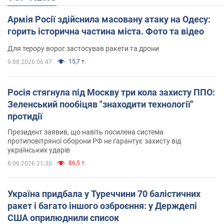
Армія Росії здійснила масовану атаку на Одесу:
горить історична частина міста. Фото та відео
Для терору ворог застосував ракети та дрони
15,7 т.
9.08.2026 06:47
Росія стягнула під Москву три кола захисту ППО:
Зеленський пообіцяв "знаходити технології"
протидії
Президент заявив, що навіть посилена система
протиповітряної оборони РФ не гарантує захисту від
українських ударів
86,5 т.
8.08.2026 21:30
Україна придбала у Туреччини 70 балістичних
ракет і багато іншого озброєння: у Держдепі
США оприлюднили список