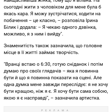
найщасливіша жінка, тому що я вільна. На
сьогодні жити з чоловіком для мене була б
якась кара. Я можу зустрічатися, ходити на
побачення – це класно, – розповіла Ірина
Білик і додала: – Я чекаю одного дзвінка,
можливо, я з ним і вийду".
Знаменитість також зазначила, що головне
місце в її житті займає творчість.
"Вранці встаю о 6:30, готую сніданок і потім
думаю про своїх глядачів – яка я повинна
бути й що я повинна показати на сцені. Але
одна думка мене завжди переслідує: я не хочу
бути кращою, ніж я є. Я хочу бути сама собою,
якою я є насправді", – зазначила артистка.