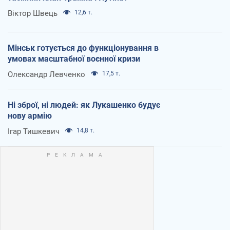
Віктор Швець
12,6 т.
Мінськ готується до функціонування в
умовах масштабної воєнної кризи
Олександр Левченко
17,5 т.
Ні зброї, ні людей: як Лукашенко будує
нову армію
Ігар Тишкевич
14,8 т.