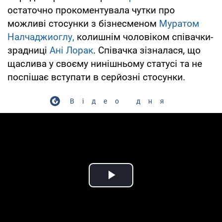
остаточно прокоментувала чутки про
можливі стосунки з бізнесменом
Муратом
Налчаджиоглу,
колишнім чоловіком співачки-
зрадниці
Ані Лорак
. Співачка зізналася, що
щаслива у своєму нинішньому статусі та не
поспішає вступати в серйозні стосунки.
Відео дня
Play Video