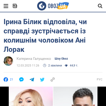
Ірина Білик відповіла, чи
справді зустрічається із
колишнім чоловіком Ані
Лорак
Катерина Галущенко
Шоу Oboz
12.03.2025 11:26
2 хвилини
44,9 т.
21
РУС