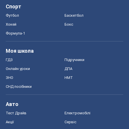
Спорт
Футбол
Баскетбол
Хокей
Бокс
Формула-1
Моя школа
ГДЗ
Підручники
Онлайн уроки
ДПА
ЗНО
НМТ
СНД посібники
Авто
Тест Драйв
Електромобілі
Акції
Сервіс