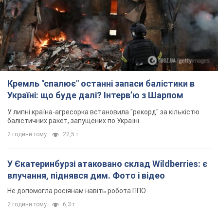
Кремль "спалює" останні запаси балістики в
Україні: що буде далі? Інтерв’ю з Шарпом
У липні країна-агресорка встановила "рекорд" за кількістю
балістичних ракет, запущених по Україні
2 години тому
22,5 т.
У Єкатеринбурзі атаковано склад Wildberries: є
влучання, піднявся дим. Фото і відео
Не допомогла росіянам навіть робота ППО
2 години тому
6,3 т.