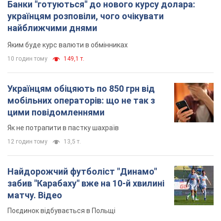
Банки "готуються" до нового курсу долара:
українцям розповіли, чого очікувати
найближчими днями
Яким буде курс валюти в обмінниках
10 годин тому
149,1 т.
Українцям обіцяють по 850 грн від
мобільних операторів: що не так з
цими повідомленнями
Як не потрапити в пастку шахраїв
12 годин тому
13,5 т.
Найдорожчий футболіст "Динамо"
забив "Карабаху" вже на 10-й хвилині
матчу. Відео
Поєдинок відбувається в Польщі