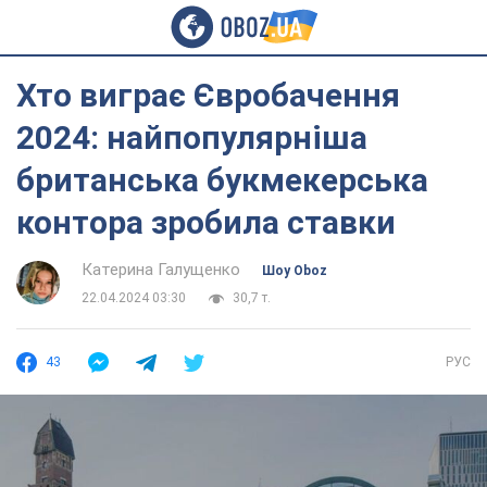
Хто виграє Євробачення
2024: найпопулярніша
британська букмекерська
контора зробила ставки
Катерина Галущенко
Шоу Oboz
22.04.2024 03:30
30,7 т.
43
РУС