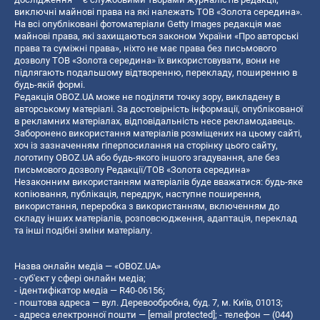
виключні майнові права на які належать ТОВ «Золота середина».
На всі опубліковані фотоматеріали Getty Images редакція має
майнові права, які захищаються законом України «Про авторські
права та суміжні права», ніхто не має права без письмового
дозволу ТОВ «Золота середина» їх використовувати, вони не
підлягають подальшому відтворенню, перекладу, поширенню в
будь-якій формі.
Редакція OBOZ.UA може не поділяти точку зору, викладену в
авторському матеріалі. За достовірність інформації, опублікованої
в рекламних матеріалах, відповідальність несе рекламодавець.
Заборонено використання матеріалів розміщених на цьому сайті,
хоч із зазначенням гіперпосилання на сторінку цього сайту,
логотипу OBOZ.UA або будь-якого іншого згадування, але без
письмового дозволу Редакції/ТОВ «Золота середина»
Незаконним використанням матеріалів буде вважатися: будь-яке
копiювання, публiкацiя, передрук, наступне поширення,
використання, переробка з використанням, включенням до
складу інших матеріалів, розповсюдження, адаптація, переклад
та інші подібні зміни матеріалу.
Назва онлайн медіа — «OBOZ.UA»
- суб'єкт у сфері онлайн медіа;
- ідентифікатор медіа — R40-06156;
- поштова адреса — вул. Деревообробна, буд. 7, м. Київ, 01013;
- адреса електронної пошти —
[email protected]
; - телефон — (044)