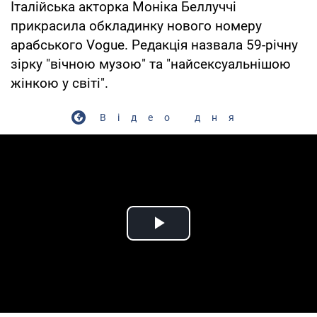
Італійська акторка Моніка Беллуччі
прикрасила обкладинку нового номеру
арабського Vogue. Редакція назвала 59-річну
зірку "вічною музою" та "найсексуальнішою
жінкою у світі".
Відео дня
Play Video