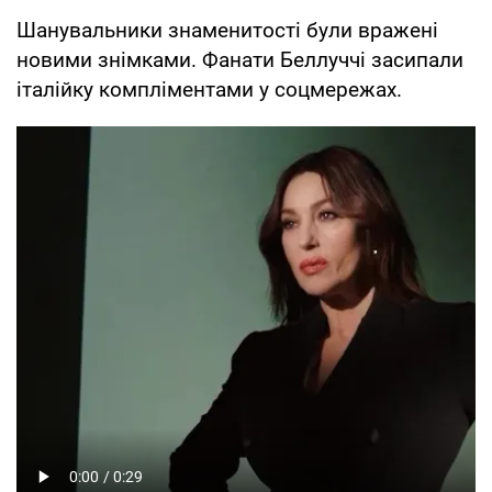
Шанувальники знаменитості були вражені
новими знімками. Фанати Беллуччі засипали
італійку компліментами у соцмережах.