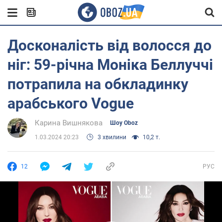
Досконалість від волосся до
ніг: 59-річна Моніка Беллуччі
потрапила на обкладинку
арабського Vogue
Карина Вишнякова
Шоу Oboz
1.03.2024 20:23
3 хвилини
10,2 т.
12
РУС