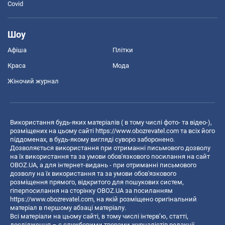
Covid
Шоу
Афіша
Плітки
Краса
Мода
Жіночий журнал
Використання будь-яких матеріалів ( в тому числі фото- та відео-),
розміщених на цьому сайті
https://www.obozrevatel.com
та всіх його
піддоменах, в будь-якому вигляді суворо заборонено.
Дозволяється використання при отриманні письмового дозволу
на їх використання та за умови обов'язкового посилання на сайт
OBOZ.UA, а для інтернет-видань - при отриманні письмового
дозволу на їх використання та за умови обов'язкового
розміщення прямого, відкритого для пошукових систем,
гіперпосилання на сторінку OBOZ.UA за посиланням
https://www.obozrevatel.com
, на якій розміщено оригінальний
матеріал в першому абзаці матеріалу.
Всі матеріали на цьому сайті, в тому числі інтерв’ю, статті,
дослідження – є службовими творами журналістів редакції,