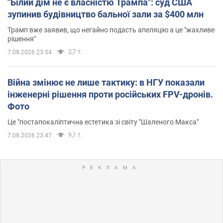
"Білий дім не є власністю Трампа": суд США
зупинив будівництво бальної зали за $400 млн
Трамп вже заявив, що негайно подасть апеляцію а це "жахливе
рішення"
2,7 т.
7.08.2026 23:54
Війна змінює не лише тактику: в НГУ показали
інженерні рішення проти російських FPV-дронів.
Фото
Це "постапокаліптична естетика зі світу "Шаленого Макса"
9,1 т.
7.08.2026 23:47