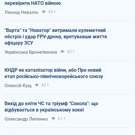
перевірити НАТО війною
Леонід Невзлін
5,0 т.
"Варта" та "Новатор" витримали кулеметний
обстріл і удар FPV-дрона, врятувавши життя
офіцеру ЗСУ
Українська Бронетехніка
4,2 т.
КНДР як каталізатор війни, або Про новий
етап російсько-північнокорейського союзу
Олексій Кущ
4,2 т.
Вихід до еліти ЧС та тріумф "Сокола": що
відбувається в українському хокеї
Олександр Липенко
2,1 т.