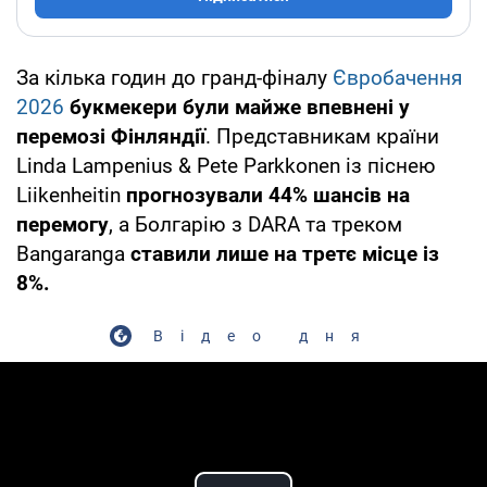
За кілька годин до гранд-фіналу
Євробачення
2026
букмекери були майже впевнені у
перемозі Фінляндії
. Представникам країни
Linda Lampenius & Pete Parkkonen із піснею
Liikenheitin
прогнозували 44% шансів на
перемогу
, а Болгарію з DARA та треком
Bangaranga
ставили лише на третє місце із
8%.
Відео дня