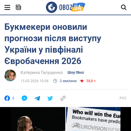
Букмекери оновили
прогнози після виступу
України у півфіналі
Євробачення 2026
Катерина Галущенко
Шоу Oboz
15.05.2026 10:06
3 хвилини
58,8 т.
0
РУС