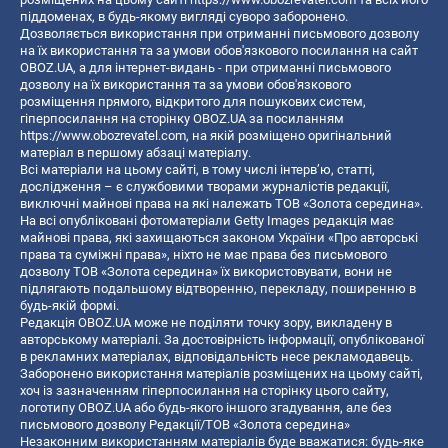
піддоменах, в будь-якому вигляді суворо заборонено.
Дозволяється використання при отриманні письмового дозволу
на їх використання та за умови обов'язкового посилання на сайт
OBOZ.UA, а для інтернет-видань - при отриманні письмового
дозволу на їх використання та за умови обов'язкового
розміщення прямого, відкритого для пошукових систем,
гіперпосилання на сторінку OBOZ.UA за посиланням
https://www.obozrevatel.com
, на якій розміщено оригінальний
матеріал в першому абзаці матеріалу.
Всі матеріали на цьому сайті, в тому числі інтерв’ю, статті,
дослідження – є службовими творами журналістів редакції,
виключні майнові права на які належать ТОВ «Золота середина».
На всі опубліковані фотоматеріали Getty Images редакція має
майнові права, які захищаються законом України «Про авторські
права та суміжні права», ніхто не має права без письмового
дозволу ТОВ «Золота середина» їх використовувати, вони не
підлягають подальшому відтворенню, перекладу, поширенню в
будь-якій формі.
Редакція OBOZ.UA може не поділяти точку зору, викладену в
авторському матеріалі. За достовірність інформації, опублікованої
в рекламних матеріалах, відповідальність несе рекламодавець.
Заборонено використання матеріалів розміщених на цьому сайті,
хоч із зазначенням гіперпосилання на сторінку цього сайту,
логотипу OBOZ.UA або будь-якого іншого згадування, але без
письмового дозволу Редакції/ТОВ «Золота середина»
Незаконним використанням матеріалів буде вважатися: будь-яке