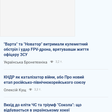
"Варта" та "Новатор" витримали кулеметний
обстріл і удар FPV-дрона, врятувавши життя
офіцеру ЗСУ
Українська Бронетехніка
3,2 т.
КНДР як каталізатор війни, або Про новий
етап російсько-північнокорейського союзу
Олексій Кущ
3,3 т.
Вихід до еліти ЧС та тріумф "Сокола": що
відбувається в українському хокеї