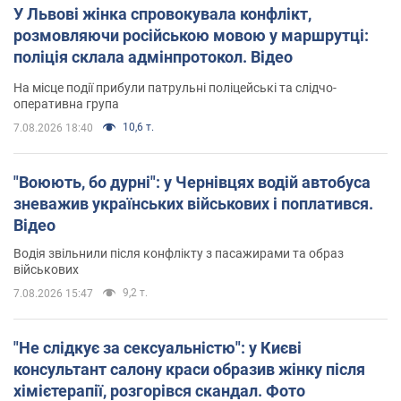
У Львові жінка спровокувала конфлікт,
розмовляючи російською мовою у маршрутці:
поліція склала адмінпротокол. Відео
На місце події прибули патрульні поліцейські та слідчо-
оперативна група
10,6 т.
7.08.2026 18:40
"Воюють, бо дурні": у Чернівцях водій автобуса
зневажив українських військових і поплатився.
Відео
Водія звільнили після конфлікту з пасажирами та образ
військових
9,2 т.
7.08.2026 15:47
"Не слідкує за сексуальністю": у Києві
консультант салону краси образив жінку після
хімієтерапії, розгорівся скандал. Фото