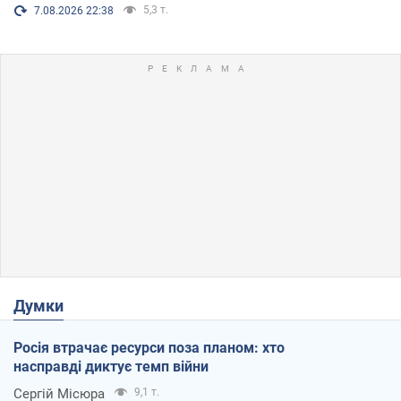
5,3 т.
7.08.2026 22:38
Думки
Росія втрачає ресурси поза планом: хто
насправді диктує темп війни
Сергій Місюра
9,1 т.