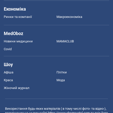
Економіка
Ринки та компанії
Макроекономіка
MedOboz
Новини медицини
MAMACLUB
Covid
Шоу
Афіша
Плітки
Краса
Мода
Жіночий журнал
Використання будь-яких матеріалів ( в тому числі фото- та відео-),
розміщених на цьому сайті
https://www.obozrevatel.com
та всіх його