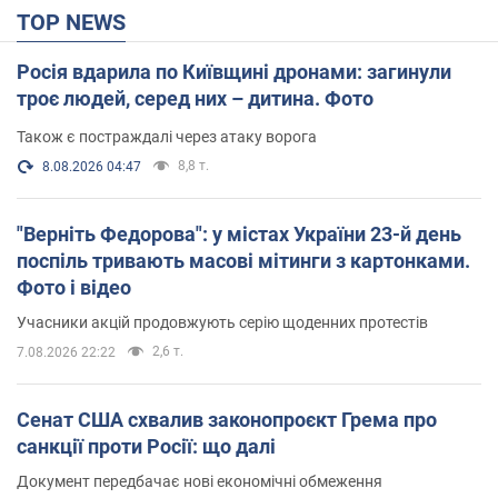
TOP NEWS
Росія вдарила по Київщині дронами: загинули
троє людей, серед них – дитина. Фото
Також є постраждалі через атаку ворога
8,8 т.
8.08.2026 04:47
"Верніть Федорова": у містах України 23-й день
поспіль тривають масові мітинги з картонками.
Фото і відео
Учасники акцій продовжують серію щоденних протестів
2,6 т.
7.08.2026 22:22
Сенат США схвалив законопроєкт Грема про
санкції проти Росії: що далі
Документ передбачає нові економічні обмеження