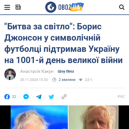
"Битва за світло": Борис
Джонсон у символічній
футболці підтримав Україну
на 1001-й день великої війни
Анастасія Какун
Шоу Oboz
20.11.2024 15:33
2 хвилини
2,0 т.
22
РУС