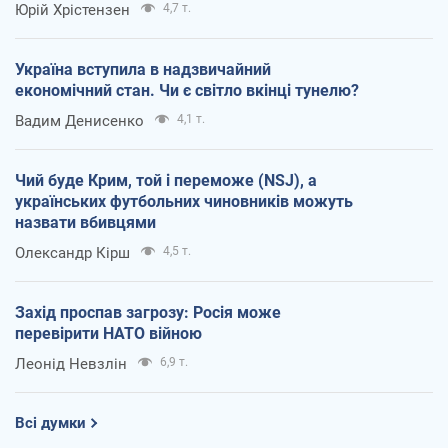
Юрій Хрістензен
4,7 т.
Україна вступила в надзвичайний
економічний стан. Чи є світло вкінці тунелю?
Вадим Денисенко
4,1 т.
Чий буде Крим, той і переможе (NSJ), а
українських футбольних чиновників можуть
назвати вбивцями
Олександр Кірш
4,5 т.
Захід проспав загрозу: Росія може
перевірити НАТО війною
Леонід Невзлін
6,9 т.
Всі думки