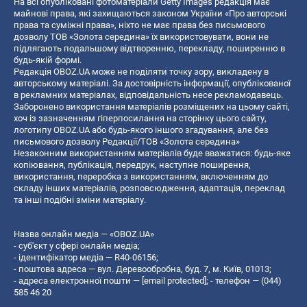
На всі опубліковані фотоматеріали Getty Images редакція має
майнові права, які захищаються законом України «Про авторські
права та суміжні права», ніхто не має права без письмового
дозволу ТОВ «Золота середина» їх використовувати, вони не
підлягають подальшому відтворенню, перекладу, поширенню в
будь-якій формі.
Редакція OBOZ.UA може не поділяти точку зору, викладену в
авторському матеріалі. За достовірність інформації, опублікованої
в рекламних матеріалах, відповідальність несе рекламодавець.
Заборонено використання матеріалів розміщених на цьому сайті,
хоч із зазначенням гіперпосилання на сторінку цього сайту,
логотипу OBOZ.UA або будь-якого іншого згадування, але без
письмового дозволу Редакції/ТОВ «Золота середина»
Незаконним використанням матеріалів буде вважатися: будь-яке
копiювання, публiкацiя, передрук, наступне поширення,
використання, переробка з використанням, включенням до
складу інших матеріалів, розповсюдження, адаптація, переклад
та інші подібні зміни матеріалу.
Назва онлайн медіа — «OBOZ.UA»
- суб'єкт у сфері онлайн медіа;
- ідентифікатор медіа — R40-06156;
- поштова адреса — вул. Деревообробна, буд. 7, м. Київ, 01013;
- адреса електронної пошти —
[email protected]
; - телефон — (044)
585 46 20