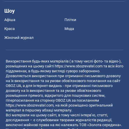
Шоу
Афіша
Плітки
Краса
Мода
Жіночий журнал
Використання будь-яких матеріалів ( в тому числі фото- та відео-),
розміщених на цьому сайті
https://www.obozrevatel.com
та всіх його
піддоменах, в будь-якому вигляді суворо заборонено.
Дозволяється використання при отриманні письмового дозволу
на їх використання та за умови обов'язкового посилання на сайт
OBOZ.UA, а для інтернет-видань - при отриманні письмового
дозволу на їх використання та за умови обов'язкового
розміщення прямого, відкритого для пошукових систем,
гіперпосилання на сторінку OBOZ.UA за посиланням
https://www.obozrevatel.com
, на якій розміщено оригінальний
матеріал в першому абзаці матеріалу.
Всі матеріали на цьому сайті, в тому числі інтерв’ю, статті,
дослідження – є службовими творами журналістів редакції,
виключні майнові права на які належать ТОВ «Золота середина».