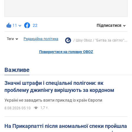
11
22
Підписатися
Теги
Редакційна політика
Шоу Oboz
"Битва за світло":...
Повернутися на головну OBOZ
Важливе
Значні штрафи і спеціальні полігони: як
проблему джипінгу вирішують за кордоном
Україні не завадить взяти приклад із країн Європи
1,7 т.
8.08.2026 05:10
На Прикарпатті після аномальної спеки пройшла