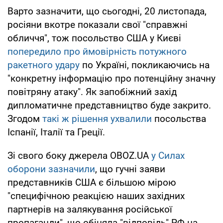
Варто зазначити, що сьогодні, 20 листопада,
росіяни вкотре показали свої "справжні
обличчя", тож посольство США у Києві
попередило про ймовірність потужного
ракетного удару
по Україні, покликаючись на
"конкретну інформацію про потенційну значну
повітряну атаку". Як запобіжний захід
дипломатичне представництво буде закрито.
Згодом
такі ж рішення ухвалили
посольства
Іспанії, Італії та Греції.
Зі свого боку джерела OBOZ.UA
у Силах
оборони зазначили
, що гучні заяви
представників США є більшою мірою
"специфічною реакцією наших західних
партнерів на залякування російської
пропаганди", що обіцяла "відповідь" РФ на