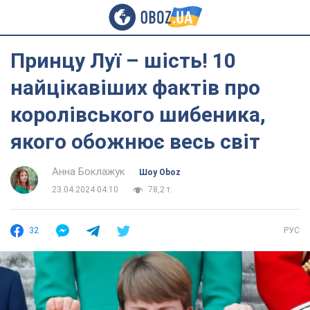
Принцу Луї – шість! 10
найцікавіших фактів про
королівського шибеника,
якого обожнює весь світ
Анна Боклажук
Шоу Oboz
23.04.2024 04:10
78,2 т.
32
РУС