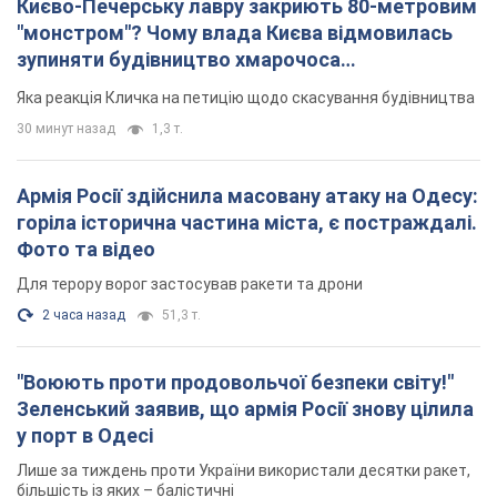
Києво-Печерську лавру закриють 80-метровим
"монстром"? Чому влада Києва відмовилась
зупиняти будівництво хмарочоса
"московського вірянина"
Яка реакція Кличка на петицію щодо скасування будівництва
30 минут назад
1,3 т.
Армія Росії здійснила масовану атаку на Одесу:
горіла історична частина міста, є постраждалі.
Фото та відео
Для терору ворог застосував ракети та дрони
2 часа назад
51,3 т.
"Воюють проти продовольчої безпеки світу!"
Зеленський заявив, що армія Росії знову цілила
у порт в Одесі
Лише за тиждень проти України використали десятки ракет,
більшість із яких – балістичні