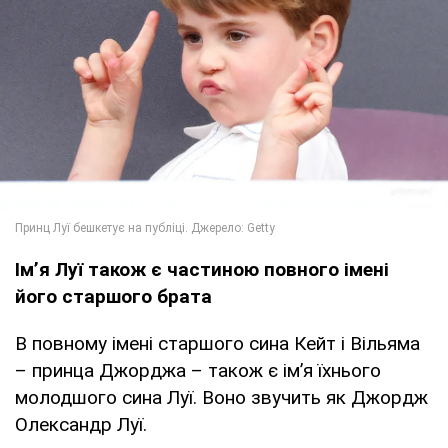
Імʼя Луї також є частиною повного імені
його старшого брата
В повному імені старшого сина Кейт і Вільяма
– принца Джорджа – також є імʼя їхнього
молодшого сина Луї. Воно звучить як Джордж
Олександр Луї.