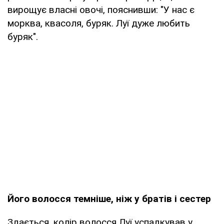
вирощує власні овочі, пояснивши: "У нас є
морква, квасоля, буряк. Луї дуже любить
буряк".
Його волосся темніше, ніж у братів і сестер
Здається, колір волосся Луї успадкував у