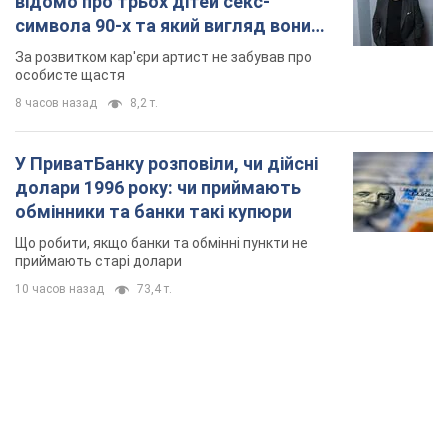
відомо про трьох дітей секс-
символа 90-х та який вигляд вони
мають
За розвитком кар'єри артист не забував про
особисте щастя
8 часов назад
8,2 т.
У ПриватБанку розповіли, чи дійсні
долари 1996 року: чи приймають
обмінники та банки такі купюри
Що робити, якщо банки та обмінні пункти не
приймають старі долари
10 часов назад
73,4 т.