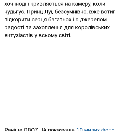
хоч іноді і кривляється на камеру, коли
нудьгує. Принц Луї, безсумнівно, вже встиг
підкорити серця багатьох і є джерелом
радості та захоплення для королівських
ентузіастів у всьому світі.
Раніше OBOZ.UA показував
10 милих фото