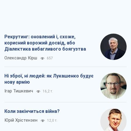
Рекрутинг: оновлений і, схоже,
корисний ворожий досвід, або
Діалектика вибагливого боягузтва
Олександр Кірш
657
Ні зброї, ні людей: як Лукашенко будує
нову армію
Ігар Тишкевич
16,2 т.
Коли закінчиться війна?
Юрій Хрістензен
12,0 т.