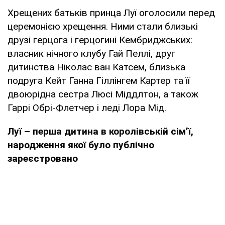
Хрещених батьків принца Луї оголосили перед
церемонією хрещення. Ними стали близькі
друзі герцога і герцогині Кембриджських:
власник нічного клубу Гай Пеллі, друг
дитинства Ніколас ван Катсем, близька
подруга Кейт Ганна Гіллінгем Картер та її
двоюрідна сестра Люсі Міддлтон, а також
Гаррі Обрі-Флетчер і леді Лора Мід.
Луї – перша дитина в королівській сімʼї,
народження якої було публічно
зареєстровано