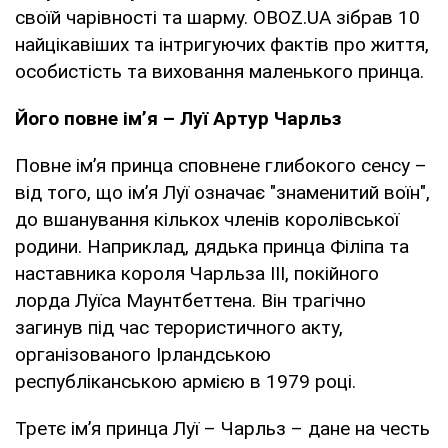
своїй чарівності та шарму. OBOZ.UA зібрав 10
найцікавіших та інтригуючих фактів про життя,
особистість та виховання маленького принца.
Його повне імʼя – Луї Артур Чарльз
Повне імʼя принца сповнене глибокого сенсу –
від того, що імʼя Луї означає "знаменитий воїн",
до вшанування кількох членів королівської
родини. Наприклад, дядька принца Філіпа та
наставника короля Чарльза III, покійного
лорда Луїса Маунтбеттена. Він трагічно
загинув під час терористичного акту,
організованого Ірландською
республіканською армією в 1979 році.
Третє імʼя принца Луї – Чарльз – дане на честь