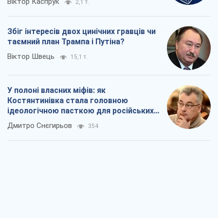
Віктор Каспрук
2,1 т.
Збіг інтересів двох цинічних гравців чи
таємний план Трампа і Путіна?
Віктор Швець
15,1 т.
У полоні власних міфів: як
Костянтинівка стала головною
ідеологічною пасткою для російських
окупантів
Дмитро Снєгирьов
354