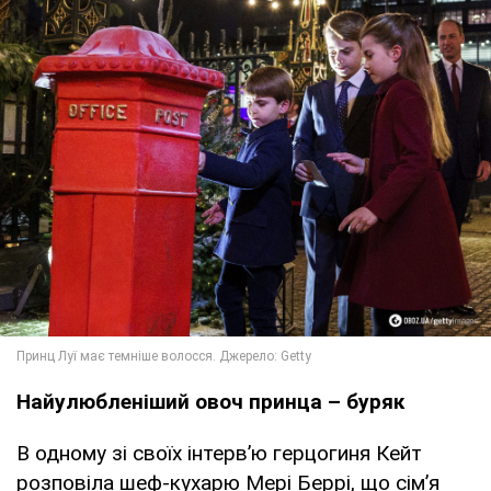
Найулюбленіший овоч принца – буряк
В одному зі своїх інтервʼю герцогиня Кейт
розповіла шеф-кухарю Мері Беррі, що сімʼя