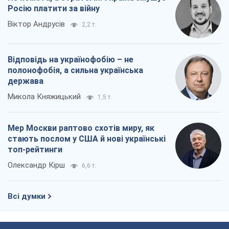
Росію платити за війну
Віктор Андрусів
2,2 т.
Відповідь на українофобію – не
полонофобія, а сильна українська
держава
Микола Княжицький
1,5 т.
Мер Москви раптово схотів миру, як
стають послом у США й нові українські
топ-рейтинги
Олександр Кірш
6,6 т.
Всі думки