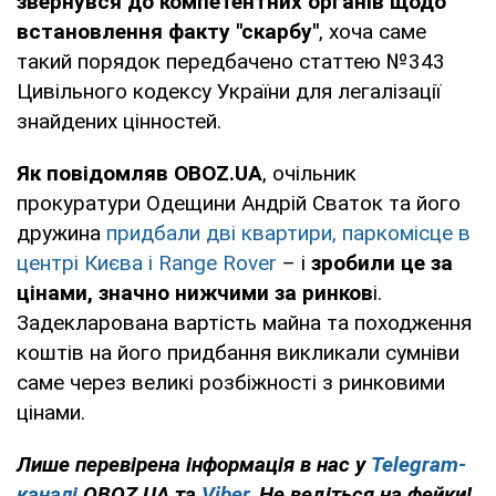
звернувся до компетентних органів щодо
встановлення факту "скарбу"
, хоча саме
такий порядок передбачено статтею №343
Цивільного кодексу України для легалізації
знайдених цінностей.
Як повідомляв OBOZ.UA
, очільник
прокуратури Одещини Андрій Сваток та його
дружина
придбали дві квартири, паркомісце в
центрі Києва і Range Rover
– і
зробили це за
цінами, значно нижчими за ринков
і.
Задекларована вартість майна та походження
коштів на його придбання викликали сумніви
саме через великі розбіжності з ринковими
цінами.
Лише перевірена інформація в нас у
Telegram-
каналі
OBOZ.UA та
Viber
. Не ведіться на фейки!