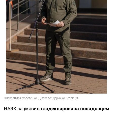
НАЗК зацікавила
задекларована посадовцем