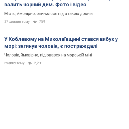
валить чорний дим. Фото і відео
Місто, ймовірно, опинилося під атакою дронів
27 хвилин тому
759
У Коблевому на Миколаївщині стався вибух у
морі: загинув чоловік, є постраждалі
Чоловік, ймовірно, підірвався на морській міні
годину тому
2,2 т.