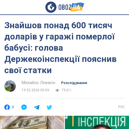
Знайшов понад 600 тисяч
доларів у гаражі померлої
бабусі: голова
Держекоінспекції пояснив
свої статки
Михайло Левакін
Розслідування
19.02.2026 00:09
79,8 т.
8
РУС