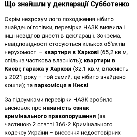
Що знайшли у декларації Субботенко
Окрім незрозумілого походження нібито
знайденої готівки, перевірка НАЗК виявила і
інші невідповідності в декларації. Зокрема,
невідповідності стосуються кількох об'єктів
нерухомості –
квартири в Харкові
(65,2 кв.м,
спільна часткова власність);
квартири в
Києві; гаража у Харкові
(32,1 кв.м, власність
з 2021 року – той самий, де нібито знайдено
кошти); та
паркомісця в Києві
.
За підсумками перевірки НАЗК зробило
висновок про
наявність ознак
кримінального правопорушення
(за
частиною 2 статті 366-2 Кримінального
кодексу України – внесення недостовірних