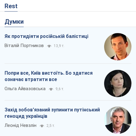
Rest
Думки
Як протидіяти російській балістиці
Віталій Портников
13,9 т.
Попри все, Київ вистоїть. Бо здатися
означає втратити все
Ольга Айвазовська
9,6 т.
Захід зобов'язаний зупинити путінський
геноцид українців
Леонід Невзлін
2,5 т.