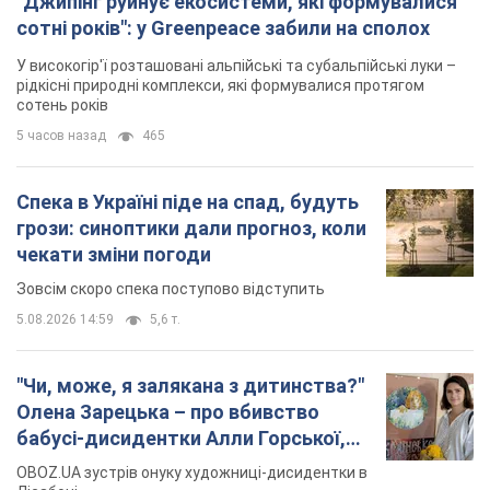
"Джипінг руйнує екосистеми, які формувалися
сотні років": у Greenpeace забили на сполох
У високогір'ї розташовані альпійські та субальпійські луки –
рідкісні природні комплекси, які формувалися протягом
сотень років
5 часов назад
465
Спека в Україні піде на спад, будуть
грози: синоптики дали прогноз, коли
чекати зміни погоди
Зовсім скоро спека поступово відступить
5.08.2026 14:59
5,6 т.
"Чи, може, я залякана з дитинства?"
Олена Зарецька – про вбивство
бабусі-дисидентки Алли Горської,
критику Дмитра Стуса та втечу в
OBOZ.UA зустрів онуку художниці-дисидентки в