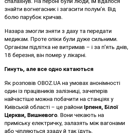
спалахнув. На пероні були люди, їм вдалося
знайти вогнегасник і загасити полум'я. Від
болю парубок кричав.
Назара змогли зняти з даху та передати
медикам. Проте опіки були дуже сильними.
Організм підлітка не витримав – і за п'ять днів,
18 березня, він помер у лікарні.
Гинуть, але все одно катаються
Як розповів OBOZ.UA на умовах анонімності
один із працівників залізниці, зачеперів
найчастіше можна побачити на станціях у
Київській області – це райони
Ірпеня, Білої
Церкви, Вишневого
. Вони чекають на
приміську електричку, залазять між вагонами
або чіпляються ззаду й так їдуть.