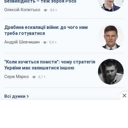
Безвихідність – теж зброя Росії
Олексій Копитько
4,6 т.
Драбина ескалації війни: до чого нам
треба готуватися
Андрій Шевчишин
5,6 т.
"Коли хочеться помсти": чому стратегія
України має залишатися іншою
Серж Марко
6,1 т.
Всі думки