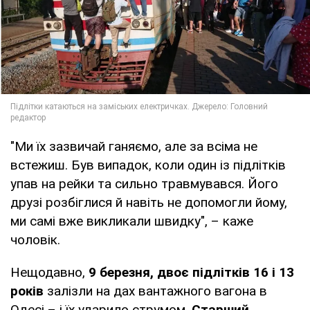
"Ми їх зазвичай ганяємо, але за всіма не
встежиш. Був випадок, коли один із підлітків
упав на рейки та сильно травмувався. Його
друзі розбіглися й навіть не допомогли йому,
ми самі вже викликали швидку", – каже
чоловік.
Нещодавно,
9 березня, двоє підлітків 16 і 13
років
залізли на дах вантажного вагона в
Одесі – і їх ударило струмом.
Старший