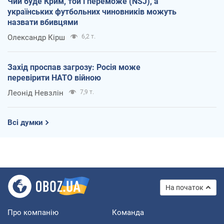
Чий буде Крим, той і переможе (NSJ), а
українських футбольних чиновників можуть
назвати вбивцями
Олександр Кірш
6,2 т.
Захід проспав загрозу: Росія може
перевірити НАТО війною
Леонід Невзлін
7,9 т.
Всі думки
На початок
Про компанію
Команда