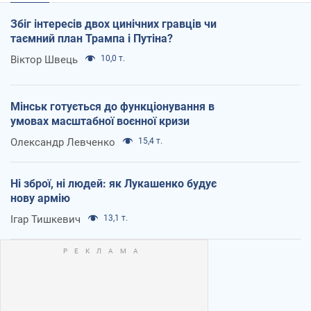
Збіг інтересів двох цинічних гравців чи
таємний план Трампа і Путіна?
Віктор Швець
10,0 т.
Мінськ готується до функціонування в
умовах масштабної воєнної кризи
Олександр Левченко
15,4 т.
Ні зброї, ні людей: як Лукашенко будує
нову армію
Ігар Тишкевич
13,1 т.