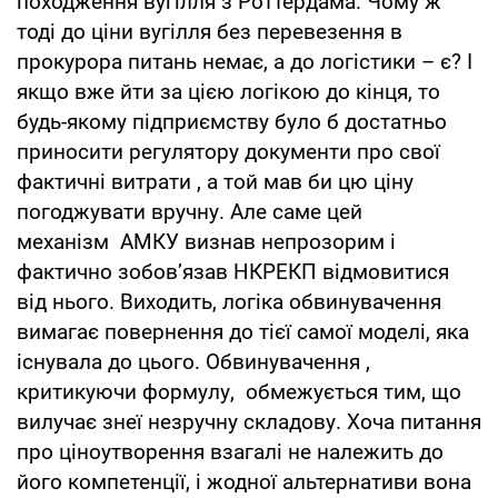
походження вугілля з Роттердама. Чому ж
тоді до ціни вугілля без перевезення в
прокурора питань немає, а до логістики – є? І
якщо вже йти за цією логікою до кінця, то
будь-якому підприємству було б достатньо
приносити регулятору документи про свої
фактичні витрати , а той мав би цю ціну
погоджувати вручну. Але саме цей
механізм АМКУ визнав непрозорим і
фактично зобов’язав НКРЕКП відмовитися
від нього. Виходить, логіка обвинувачення
вимагає повернення до тієї самої моделі, яка
існувала до цього. Обвинувачення ,
критикуючи формулу, обмежується тим, що
вилучає знеї незручну складову. Хоча питання
про ціноутворення взагалі не належить до
його компетенції, і жодної альтернативи вона