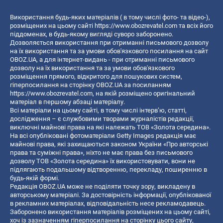
Використання будь-яких матеріалів ( в тому числі фото- та відео-),
розміщених на цьому сайті
https://www.obozrevatel.com
та всіх його
піддоменах, в будь-якому вигляді суворо заборонено.
Дозволяється використання при отриманні письмового дозволу
на їх використання та за умови обов'язкового посилання на сайт
OBOZ.UA, а для інтернет-видань - при отриманні письмового
дозволу на їх використання та за умови обов'язкового
розміщення прямого, відкритого для пошукових систем,
гіперпосилання на сторінку OBOZ.UA за посиланням
https://www.obozrevatel.com
, на якій розміщено оригінальний
матеріал в першому абзаці матеріалу.
Всі матеріали на цьому сайті, в тому числі інтерв’ю, статті,
дослідження – є службовими творами журналістів редакції,
виключні майнові права на які належать ТОВ «Золота середина».
На всі опубліковані фотоматеріали Getty Images редакція має
майнові права, які захищаються законом України «Про авторські
права та суміжні права», ніхто не має права без письмового
дозволу ТОВ «Золота середина» їх використовувати, вони не
підлягають подальшому відтворенню, перекладу, поширенню в
будь-якій формі.
Редакція OBOZ.UA може не поділяти точку зору, викладену в
авторському матеріалі. За достовірність інформації, опублікованої
в рекламних матеріалах, відповідальність несе рекламодавець.
Заборонено використання матеріалів розміщених на цьому сайті,
хоч із зазначенням гіперпосилання на сторінку цього сайту,