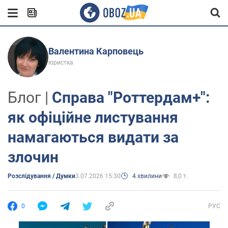
Валентина Карповець
юристка
Блог |
Справа "Роттердам+":
як офіційне листування
намагаються видати за
злочин
Розслідування / Думки
3.07.2026 15:30
4 хвилини
8,0 т.
0
РУС