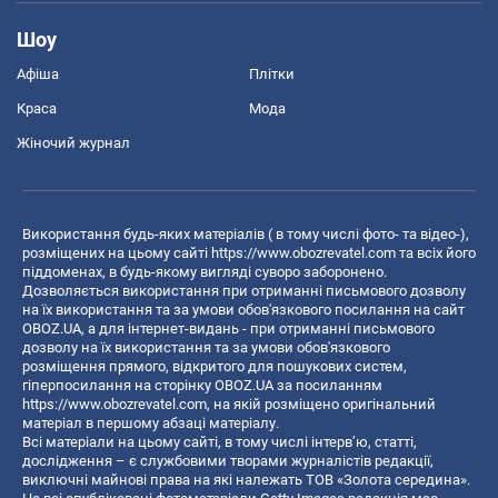
Шоу
Афіша
Плітки
Краса
Мода
Жіночий журнал
Використання будь-яких матеріалів ( в тому числі фото- та відео-),
розміщених на цьому сайті
https://www.obozrevatel.com
та всіх його
піддоменах, в будь-якому вигляді суворо заборонено.
Дозволяється використання при отриманні письмового дозволу
на їх використання та за умови обов'язкового посилання на сайт
OBOZ.UA, а для інтернет-видань - при отриманні письмового
дозволу на їх використання та за умови обов'язкового
розміщення прямого, відкритого для пошукових систем,
гіперпосилання на сторінку OBOZ.UA за посиланням
https://www.obozrevatel.com
, на якій розміщено оригінальний
матеріал в першому абзаці матеріалу.
Всі матеріали на цьому сайті, в тому числі інтерв’ю, статті,
дослідження – є службовими творами журналістів редакції,
виключні майнові права на які належать ТОВ «Золота середина».