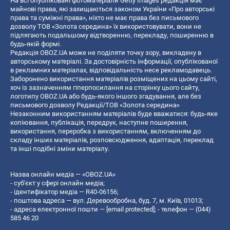
На всі опубліковані фотоматеріали Getty Images редакція має
майнові права, які захищаються законом України «Про авторські
права та суміжні права», ніхто не має права без письмового
дозволу ТОВ «Золота середина» їх використовувати, вони не
підлягають подальшому відтворенню, перекладу, поширенню в
будь-якій формі.
Редакція OBOZ.UA може не поділяти точку зору, викладену в
авторському матеріалі. За достовірність інформації, опублікованої
в рекламних матеріалах, відповідальність несе рекламодавець.
Заборонено використання матеріалів розміщених на цьому сайті,
хоч із зазначенням гіперпосилання на сторінку цього сайту,
логотипу OBOZ.UA або будь-якого іншого згадування, але без
письмового дозволу Редакції/ТОВ «Золота середина»
Незаконним використанням матеріалів буде вважатися: будь-яке
копiювання, публiкацiя, передрук, наступне поширення,
використання, переробка з використанням, включенням до
складу інших матеріалів, розповсюдження, адаптація, переклад
та інші подібні зміни матеріалу.
Назва онлайн медіа — «OBOZ.UA»
- суб'єкт у сфері онлайн медіа;
- ідентифікатор медіа — R40-06156;
- поштова адреса — вул. Деревообробна, буд. 7, м. Київ, 01013;
- адреса електронної пошти —
[email protected]
; - телефон — (044)
585 46 20