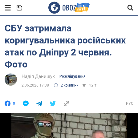
СБУ затримала
коригувальника російських
атак по Дніпру 2 червня.
Фото
Надія Данищук
Розслідування
2.06.2026 17:38
2 хвилини
4,9 т.
0
РУС