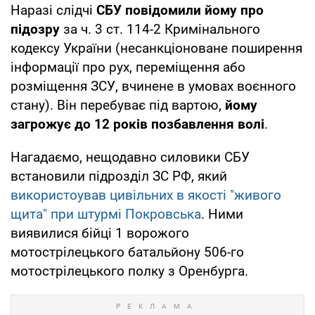
Наразі слідчі
СБУ повідомили йому про
підозру
за ч. 3 ст. 114-2 Кримінального
кодексу України (несанкціоноване поширення
інформації про рух, переміщення або
розміщення ЗСУ, вчинене в умовах воєнного
стану). Він перебуває під вартою,
йому
загрожує до 12 років позбавлення волі
.
Нагадаємо, нещодавно силовики СБУ
встановили підрозділ ЗС РФ, який
використоував цивільних в якості "живого
щита" при штурмі Покровська
. Ними
виявилися бійці 1 ворожого
мотострілецького батальйону 506-го
мотострілецького полку з Оренбурга.