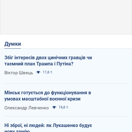
Думки
Збіг інтересів двох цинічних гравців чи
таємний план Трампа і Путіна?
Віктор Швець
11,6 т.
Мінськ готується до функціонування в
умовах масштабної воєнної кризи
Олександр Левченко
16,6 т.
Ні зброї, ні людей: як Лукашенко будує
нову армію