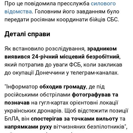
Про це повідомила пресслужба
силового
відомства
. Головним його завданням було
передати росіянам координати бійців СБС.
Деталі справи
Як встановило розслідування,
зрадником
виявився 24-річний місцевий безробітний
,
який потрапив до уваги ФСБ, коли закликав
до окупації Донеччини у телеграм-каналах.
"Інформатор
обходив громаду
, де під
російськими обстрілами
фотографував та
позначав
на гугл-картах орієнтовні локації
українських дронарів. Щоб відстежити позиції
БпЛА, він
спостерігав за точками вильоту
та
напрямками руху
вітчизняних безпілотників",