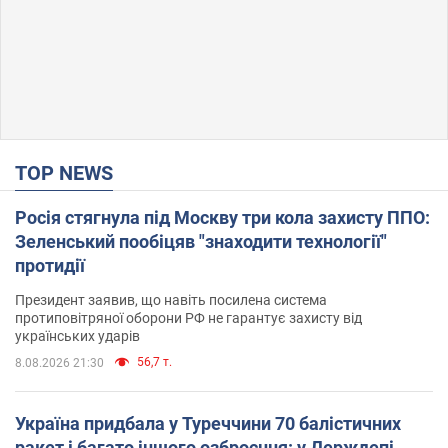
TOP NEWS
Росія стягнула під Москву три кола захисту ППО:
Зеленський пообіцяв "знаходити технології"
протидії
Президент заявив, що навіть посилена система
протиповітряної оборони РФ не гарантує захисту від
українських ударів
56,7 т.
8.08.2026 21:30
Україна придбала у Туреччини 70 балістичних
ракет і багато іншого озброєння: у Держдепі