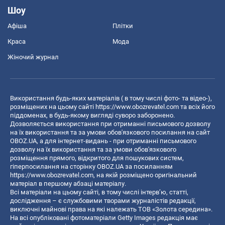
Шоу
Афіша
Плітки
Краса
Мода
Жіночий журнал
Використання будь-яких матеріалів ( в тому числі фото- та відео-),
розміщених на цьому сайті
https://www.obozrevatel.com
та всіх його
піддоменах, в будь-якому вигляді суворо заборонено.
Дозволяється використання при отриманні письмового дозволу
на їх використання та за умови обов'язкового посилання на сайт
OBOZ.UA, а для інтернет-видань - при отриманні письмового
дозволу на їх використання та за умови обов'язкового
розміщення прямого, відкритого для пошукових систем,
гіперпосилання на сторінку OBOZ.UA за посиланням
https://www.obozrevatel.com
, на якій розміщено оригінальний
матеріал в першому абзаці матеріалу.
Всі матеріали на цьому сайті, в тому числі інтерв’ю, статті,
дослідження – є службовими творами журналістів редакції,
виключні майнові права на які належать ТОВ «Золота середина».
На всі опубліковані фотоматеріали Getty Images редакція має