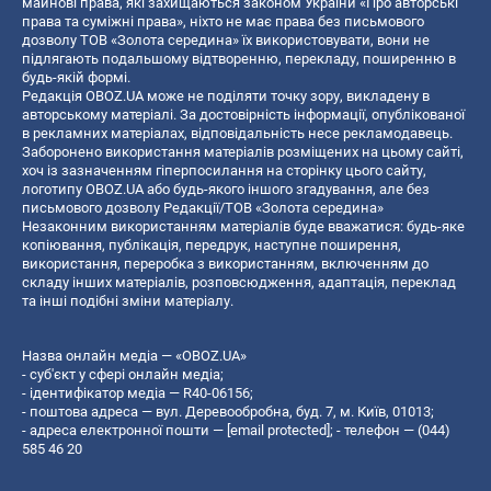
майнові права, які захищаються законом України «Про авторські
права та суміжні права», ніхто не має права без письмового
дозволу ТОВ «Золота середина» їх використовувати, вони не
підлягають подальшому відтворенню, перекладу, поширенню в
будь-якій формі.
Редакція OBOZ.UA може не поділяти точку зору, викладену в
авторському матеріалі. За достовірність інформації, опублікованої
в рекламних матеріалах, відповідальність несе рекламодавець.
Заборонено використання матеріалів розміщених на цьому сайті,
хоч із зазначенням гіперпосилання на сторінку цього сайту,
логотипу OBOZ.UA або будь-якого іншого згадування, але без
письмового дозволу Редакції/ТОВ «Золота середина»
Незаконним використанням матеріалів буде вважатися: будь-яке
копiювання, публiкацiя, передрук, наступне поширення,
використання, переробка з використанням, включенням до
складу інших матеріалів, розповсюдження, адаптація, переклад
та інші подібні зміни матеріалу.
Назва онлайн медіа — «OBOZ.UA»
- суб'єкт у сфері онлайн медіа;
- ідентифікатор медіа — R40-06156;
- поштова адреса — вул. Деревообробна, буд. 7, м. Київ, 01013;
- адреса електронної пошти —
[email protected]
; - телефон — (044)
585 46 20