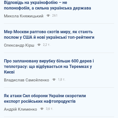
Відповідь на українофобію – не
полонофобія, а сильна українська держава
Микола Княжицький
261
Мер Москви раптово схотів миру, як стають
послом у США й нові українські топ-рейтинги
Олександр Кірш
2,2 т.
Про заплановану вирубку більше 600 дерев і
теплотрасу: що відбувається на Теремках у
Києві
Владислав Самойленко
1,8 т.
Як атаки Сил оборони України скоротили
експорт російських нафтопродуктів
Андрій Клименко
3,6 т.