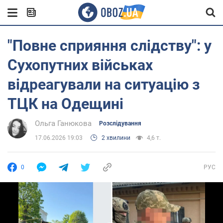
"Повне сприяння слідству": у
Сухопутних військах
відреагували на ситуацію з
ТЦК на Одещині
Ольга Ганюкова
Розслідування
17.06.2026 19:03
2 хвилини
4,6 т.
0
РУС