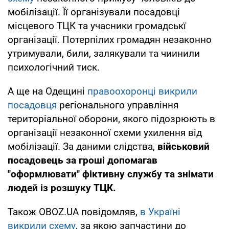
мобілізації. Її організували посадовці
місцевого ТЦК та учасники громадськї
організації. Потерпілих громадян незаконно
утримували, били, залякували та чиинили
психологічний тиск.
А ще на Одещині
правоохоронці викрили
посадовця
регіонального управління
територіальної оборони, якого підозрюють в
організації незаконної схеми ухилення від
мобілізації. За даними слідства,
військовий
посадовець за гроші допомагав
"оформлювати" фіктивну службу та знімати
людей із розшуку ТЦК.
Також OBOZ.UA повідомляв,
в Україні
викрили схему
, за якою запчастини до