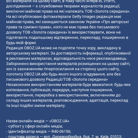
Всі матеріали на цьому сайті, в тому числі інтерв’ю, статті,
дослідження – є службовими творами журналістів редакції,
виключні майнові права на які належать ТОВ «Золота середина».
На всі опубліковані фотоматеріали Getty Images редакція має
майнові права, які захищаються законом України «Про авторські
права та суміжні права», ніхто не має права без письмового
дозволу ТОВ «Золота середина» їх використовувати, вони не
підлягають подальшому відтворенню, перекладу, поширенню в
будь-якій формі.
Редакція OBOZ.UA може не поділяти точку зору, викладену в
авторському матеріалі. За достовірність інформації, опублікованої
в рекламних матеріалах, відповідальність несе рекламодавець.
Заборонено використання матеріалів розміщених на цьому сайті,
хоч із зазначенням гіперпосилання на сторінку цього сайту,
логотипу OBOZ.UA або будь-якого іншого згадування, але без
письмового дозволу Редакції/ТОВ «Золота середина»
Незаконним використанням матеріалів буде вважатися: будь-яке
копiювання, публiкацiя, передрук, наступне поширення,
використання, переробка з використанням, включенням до
складу інших матеріалів, розповсюдження, адаптація, переклад
та інші подібні зміни матеріалу.
Назва онлайн медіа — «OBOZ.UA»
- суб'єкт у сфері онлайн медіа;
- ідентифікатор медіа — R40-06156;
- поштова адреса — вул. Деревообробна, буд. 7, м. Київ, 01013;