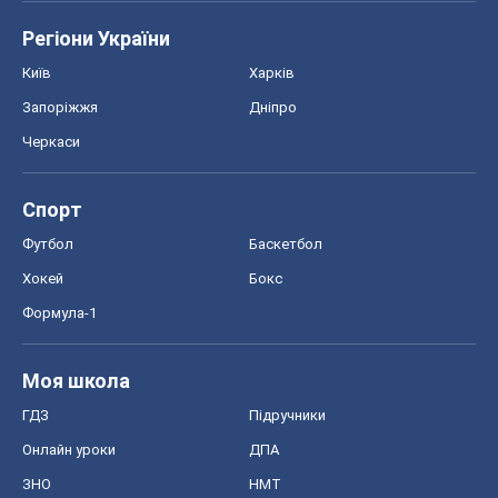
Регіони України
Київ
Харків
Запоріжжя
Дніпро
Черкаси
Спорт
Футбол
Баскетбол
Хокей
Бокс
Формула-1
Моя школа
ГДЗ
Підручники
Онлайн уроки
ДПА
ЗНО
НМТ