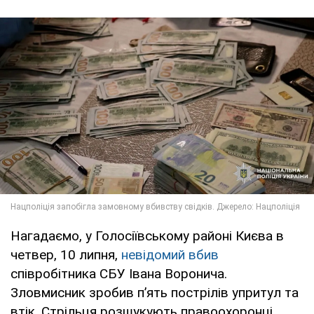
Нагадаємо, у Голосіївському районі Києва в
четвер, 10 липня,
невідомий вбив
співробітника СБУ Івана Воронича.
Зловмисник зробив п’ять пострілів упритул та
втік. Стрільця розшукують правоохоронці.