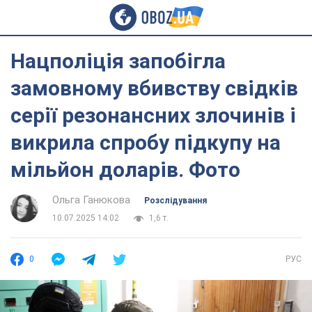
Нацполіція запобігла
замовному вбивству свідків
серії резонансних злочинів і
викрила спробу підкупу на
мільйон доларів. Фото
Ольга Ганюкова
Розслідування
10.07.2025 14:02
1,6 т.
0
РУС