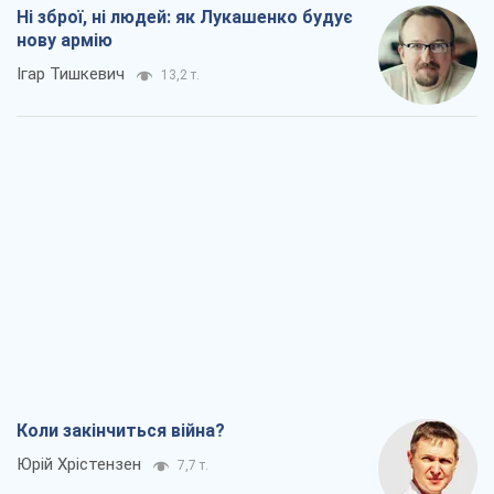
Ні зброї, ні людей: як Лукашенко будує
нову армію
Ігар Тишкевич
13,2 т.
Коли закінчиться війна?
Юрій Хрістензен
7,7 т.