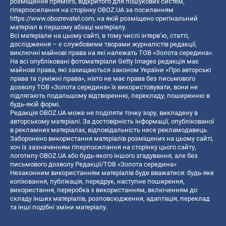
розміщення прямого, відкритого для пошукових систем,
гіперпосилання на сторінку OBOZ.UA за посиланням
https://www.obozrevatel.com
, на якій розміщено оригінальний
матеріал в першому абзаці матеріалу.
Всі матеріали на цьому сайті, в тому числі інтерв’ю, статті,
дослідження – є службовими творами журналістів редакції,
виключні майнові права на які належать ТОВ «Золота середина».
На всі опубліковані фотоматеріали Getty Images редакція має
майнові права, які захищаються законом України «Про авторські
права та суміжні права», ніхто не має права без письмового
дозволу ТОВ «Золота середина» їх використовувати, вони не
підлягають подальшому відтворенню, перекладу, поширенню в
будь-якій формі.
Редакція OBOZ.UA може не поділяти точку зору, викладену в
авторському матеріалі. За достовірність інформації, опублікованої
в рекламних матеріалах, відповідальність несе рекламодавець.
Заборонено використання матеріалів розміщених на цьому сайті,
хоч із зазначенням гіперпосилання на сторінку цього сайту,
логотипу OBOZ.UA або будь-якого іншого згадування, але без
письмового дозволу Редакції/ТОВ «Золота середина»
Незаконним використанням матеріалів буде вважатися: будь-яке
копiювання, публiкацiя, передрук, наступне поширення,
використання, переробка з використанням, включенням до
складу інших матеріалів, розповсюдження, адаптація, переклад
та інші подібні зміни матеріалу.