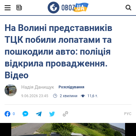
На Волині представників
ТЦК побили лопатами та
пошкодили авто: поліція
відкрила провадження.
Відео
Надія Данищук
Розслідування
9.06.2026 23:45
2 хвилини
11,6 т.
0
РУС