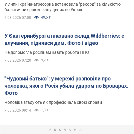
У липні країна-агресорка встановила "рекорд" за кількістю
балістичних ракет, запущених по Україні
49,5 т.
7.08.2026 07:00
У Єкатеринбурзі атаковано склад Wildberries: є
влучання, піднявся дим. Фото і відео
Не допомогла росіянам навіть робота ППО
9,2 т.
7.08.2026 07:20
"Чудовий батько": у мережі розповіли про
чоловіка, якого Росія убила ударом по Броварах.
Фото
Чоловіка згадують як професіонала своєї справи
1,3 т.
7.08.2026 09:14