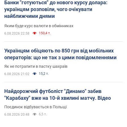
Банки "готуються" до нового курсу долара:
українцям розповіли, чого очікувати
найближчими днями
Яким буде курс валюти в обмінниках
150,4 т.
6.08.2026 22:58
Українцям обіцяють по 850 грн від мобільних
операторів: що не так з цими повідомленнями
Як не потрапити в пастку шахраїв
15,2 т.
6.08.2026 21:02
Найдорожчий футболіст "Динамо" забив
"Карабаху" вже на 10-й хвилині матчу. Відео
Поєдинок відбувається в Польщі
6,5 т.
6.08.2026 20:48