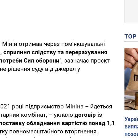
TO
" Мінін отримав через пом’якшувальні
, сприяння слідству та перерахування
 потреби Сил оборони
", зазначає проєкт
ане рішення суду від джерел у
2021 році підприємство Мініна – йдеться
тарний комбінат, – уклало
договір із
Украї
поставку обладнання вартістю понад 1,1
випл
чатку повномасштабного вторгнення,
позо