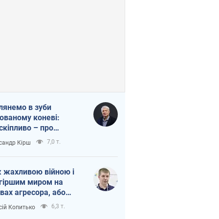
лянемо в зуби
ованому коневі:
скіпливо – про
омогу Україні
7,0 т.
сандр Кірш
 жахливою війною і
гіршим миром на
вах агресора, або
вихідність – теж
6,3 т.
сій Копитько
оя Росії