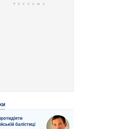
ки
протидіяти
ійській балістиці