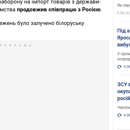
аборону на імпорт товарів з держави-
Як пер
ємства
продовжив співпрацю з Росією
.
6.08.20
ежень було залучено білоруську
Під 
Ярос
вибух
У пром
осеред
6.0
ЗСУ 
окуп
росі
Чисель
6.0