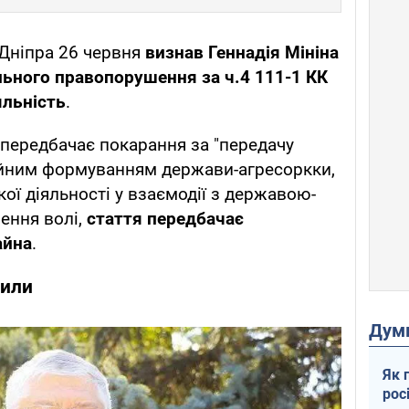
 Дніпра 26 червня
визнав Геннадія Мініна
льного правопорушення за ч.4 111-1 КК
яльність
.
і передбачає покарання за "передачу
ойним формуванням держави-агресоркки,
ої діяльності у взаємодії з державою-
ення волі,
стаття передбачає
айна
.
нили
Дум
Як 
рос