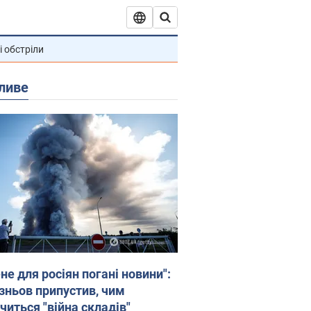
і обстріли
ливе
не для росіян погані новини":
зньов припустив, чим
читься "війна складів"