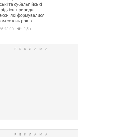
ські та субальпійські
 рідкісні природні
кси, які формувалися
ом сотень років
1,3 т.
26 23:00