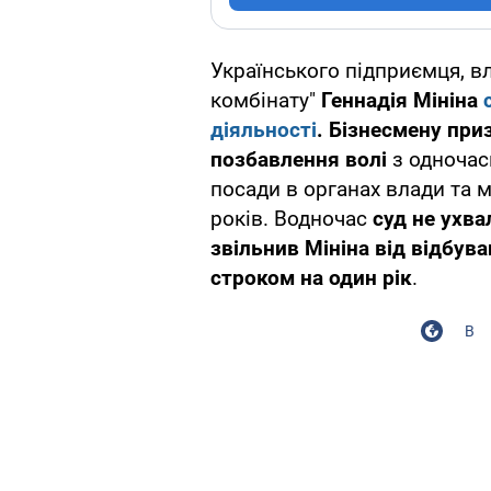
Українського підприємця, в
комбінату"
Геннадія Мініна
діяльності
. Бізнесмену при
позбавлення волі
з одночас
посади в органах влади та 
років. Водночас
суд не ухва
звільнив Мініна від відбув
строком на один рік
.
В