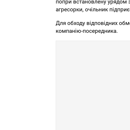
попри встановлену урядом з
агресорки, очільник підпри
Для обходу відповідних обм
компанію-посередника.