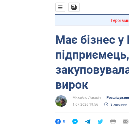
Герої вій
Має бізнес у Р
підприємець,
закуповувала
вирок
Михайло Левакін
Розслідуван
1.07.2026 19:56
3 хвилини
0