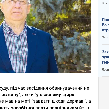
Віта
Поп
Бо 
втр
Ольг
Зах
зуп
ген
Леон
 суду, під час засідання обвинувачений не
нав вину
", але й "
у скоєному щиро
 не мав на меті "завдати шкоди державі", а
лату заробітної плати працівникам
його