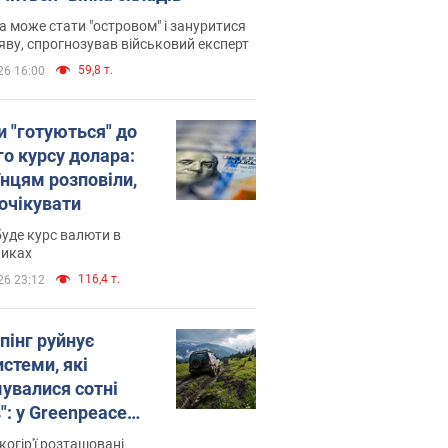
 може стати "островом" і зануритися
яву, спрогнозував військовий експерт
59,8 т.
26 16:00
и "готуються" до
го курсу долара:
їнцям розповіли,
 очікувати
уде курс валюти в
никах
116,4 т.
26 23:12
пінг руйнує
стеми, які
увалися сотні
": у Greenpeace
ли на сполох
когір'ї розташовані