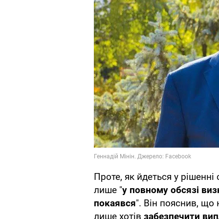
Проте, як йдеться у рішенні
лише "
у повному обсязі виз
покаявся
". Він пояснив, що
лише хотів
забезпечити вип