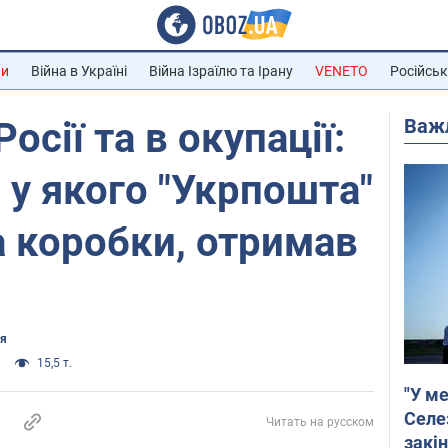
ни
Війна в Україні
Війна Ізраїлю та Ірану
VENETO
Російськ
Важ
осії та в окупації:
 у якого "Укрпошта"
 коробки, отримав
ня
15,5 т.
"У ме
Селе
Читать на русском
закін