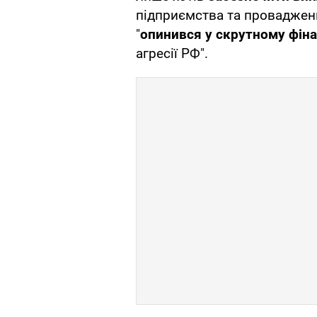
підприємства та провадженн
"
опинився у скрутному фін
агресії РФ".