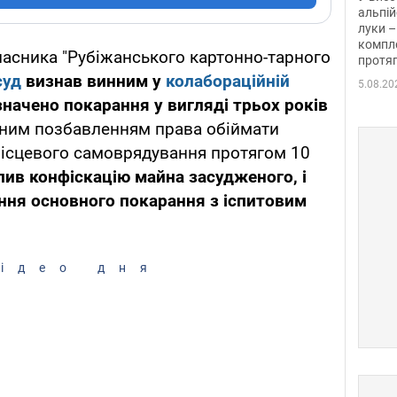
альпій
луки –
компле
ласника "Рубіжанського картонно-тарного
протяг
суд
визнав винним у
колабораційній
5.08.20
значено покарання у вигляді трьох років
ним позбавленням права обіймати
місцевого самоврядування протягом 10
лив конфіскацію майна засудженого, і
ання основного покарання з іспитовим
ідео дня