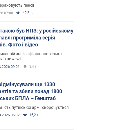
ераховують пенсії
49,2 т.
26 07:00
атакою був НПЗ: у російському
лавлі прогриміла серія
ів. Фото і відео
исловій зоні зафіксовано кілька
ків пожежі
3,4 т.
8.2026 09:01
відмінусували ще 1330
антів та збили понад 1800
йських БПЛА – Генштаб
ність путінської армії скорочується
16,2 т.
8.2026 06:32