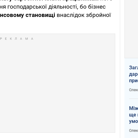
я господарської діяльності, бо бізнес
ансовому становищі
внаслідок збройної
Заг
дар
при
доп
Олек
Між
ще 
умо
Без
Олек
збр