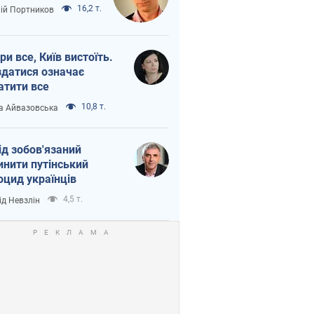
16,2 т.
лій Портников
ри все, Київ вистоїть.
здатися означає
атити все
10,8 т.
а Айвазовська
ід зобов'язаний
инити путінський
оцид українців
4,5 т.
ід Невзлін