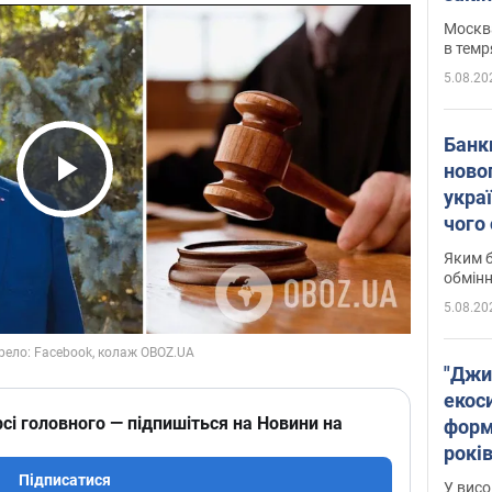
Москва
в темр
5.08.20
Банк
ново
укра
Play Video
чого
Яким б
обмін
5.08.20
"Джи
екоси
сі головного — підпишіться на Новини на
форм
років
заби
Підписатися
У висо