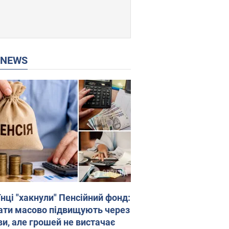
P NEWS
нці "хакнули" Пенсійний фонд:
ати масово підвищують через
ви, але грошей не вистачає