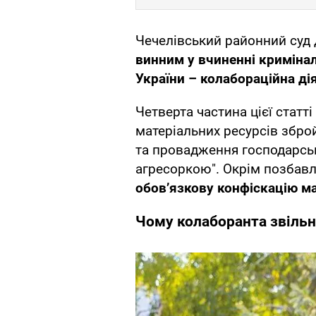
Чечелівський районний суд
винним у вчиненні криміна
України – колабораційна ді
Четверта частина цієї статт
матеріальних ресурсів збр
та провадження господарськ
агресоркою". Окрім позбавл
обов’язкову конфіскацію м
Чому колаборанта звіль