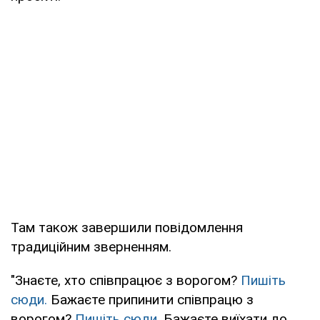
Там також завершили повідомлення
традиційним зверненням.
"Знаєте, хто співпрацює з ворогом?
Пишіть
сюди.
Бажаєте припинити співпрацю з
ворогом?
Пишіть сюди
. Бажаєте виїхати до