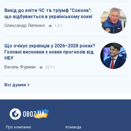
"Варта" та "Новатор" витримали
кулеметний обстріл і удар FPV-дрона,
врятувавши життя офіцеру ЗСУ
Українська Бронетехніка
3,2 т.
КНДР як каталізатор війни, або Про
новий етап російсько-
північнокорейського союзу
Олексій Кущ
3,3 т.
Вихід до еліти ЧС та тріумф "Сокола":
що відбувається в українському хокеї
Олександр Липенко
1,2 т.