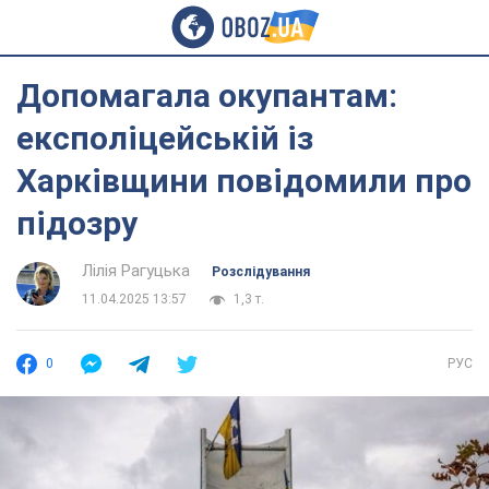
Допомагала окупантам:
експоліцейській із
Харківщини повідомили про
підозру
Лілія Рагуцька
Розслідування
11.04.2025 13:57
1,3 т.
0
РУС