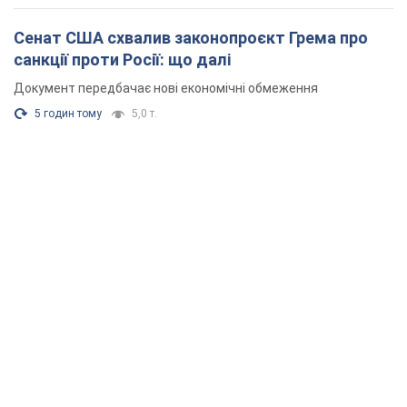
Зеленський вперше прибув до Сербії:
планується зустріч із Вучичем і не лише. Відео
Це перший візит глави держави до Бєлграда
5 годин тому
88,5 т.
"Верніть Федорова": у містах України 23-й день
поспіль тривають масові мітинги з
картонками. Фото і відео
Учасники акцій продовжують серію щоденних протестів
6 годин тому
2,5 т.
Сенат США схвалив законопроєкт Грема про
санкції проти Росії: що далі
Документ передбачає нові економічні обмеження
5 годин тому
5,0 т.