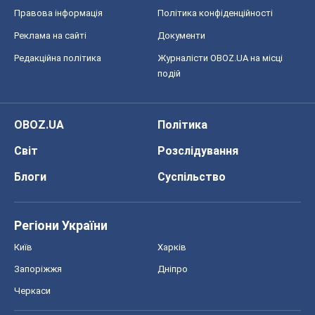
Що очікує українців у 2026–2028 роках?
Головні висновки з нових прогнозів від
НБУ
Василь Фурман
22,7 т.
Всі думки
Про компанію
Команда
Правова інформація
Політика конфіденційності
Реклама на сайті
Документи
Редакційна політика
Журналісти OBOZ.UA на місці
подій