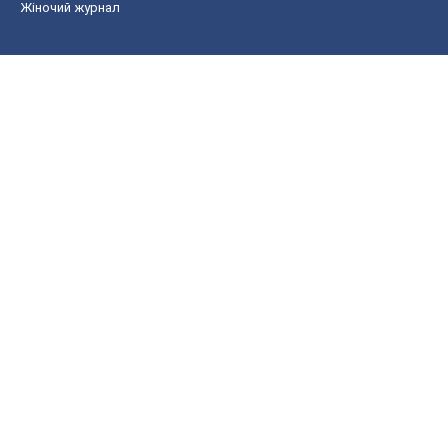
Економіка
Ринки та компанії
Макроекономіка
MedOboz
Новини медицини
MAMACLUB
Шоу
Афіша
Плітки
Краса
Мода
Жіночий журнал