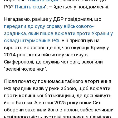
РФ?
Пишіть сюди
", – йдеться у повідомленні.
Нагадаємо, раніше у ДБР повідомили, що
передали до суду справу військового-
зрадника, який пішов воювати проти України у
складі штурмовиків РФ
. Він присягнув на
вірність ворогові ще під час окупації Криму у
2014 році, коли військову частину в
Сімферополі, де служив чоловік, захопили
"зелені чоловічки".
Після початку повномасштабного вторгнення
РФ зрадник взяв у руки зброю, щоб воювати
проти колишньої батьківщини, де досі живуть
його батьки. А в січні 2025 року воїни Сил
оборони захопили його в полон, забезпечивши
невідворотність зустрічі зрадника з Фемідою.