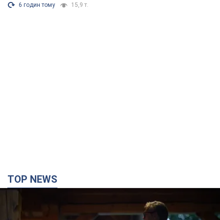
водій автобуса зневажив
українських військових і поплатився.
Відео
Водія звільнили після конфлікту з пасажирами
та образ військових
7.08.2026 15:47
9,0 т.
"Не слідкує за сексуальністю": у
Києві консультант салону краси
образив жінку після хімієтерапії,
розгорівся скандал. Фото
Працівник салону почав надавати оцінку
зовнішності жінки, сказавши, що вона носить
"чоловічу стрижку"
6 годин тому
15,9 т.