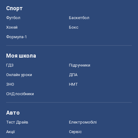
OBOZ.UA
Політика
Світ
Розслідування
Блоги
Суспільство
Регіони України
Київ
Харків
Запоріжжя
Дніпро
Черкаси
Спорт
Футбол
Баскетбол
Хокей
Бокс
Формула-1