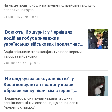
У Львові жінка спровокувала конфлікт,
розмовляючи російською мовою у маршрутці:
поліція склала адмінпротокол. Відео
На місце події прибули патрульні поліцейські та слідчо-
оперативна група
9 годин тому
10,4 т.
"Воюють, бо дурні": у Чернівцях