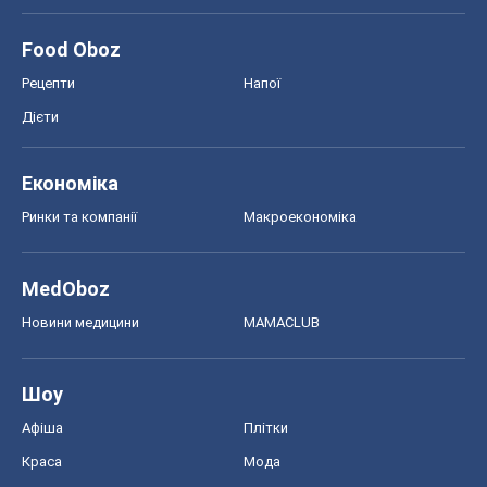
Моя школа
ГДЗ
Підручники
Онлайн уроки
ДПА
ЗНО
НМТ
СНД посібники
Авто
Тест Драйв
Електромобілі
Акції
Сервіс
Food Oboz
Рецепти
Напої
Дієти