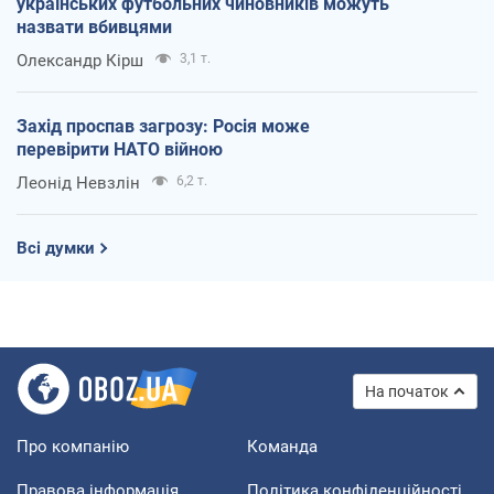
українських футбольних чиновників можуть
назвати вбивцями
Олександр Кірш
3,1 т.
Захід проспав загрозу: Росія може
перевірити НАТО війною
Леонід Невзлін
6,2 т.
Всі думки
На початок
Про компанію
Команда
Правова інформація
Політика конфіденційності