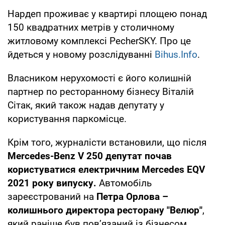
Нардеп проживає у квартирі площею понад
150 квадратних метрів у столичному
житловому комплексі PecherSKY. Про це
йдеться у новому розслідуванні
Bihus.Info
.
Власником нерухомості є його колишній
партнер по ресторанному бізнесу Віталій
Сітак, який також надав депутату у
користування паркомісце.
Крім того, журналісти встановили, що після
Mercedes-Benz V 250 депутат почав
користуватися електричним Mercedes EQV
2021 року випуску.
Автомобіль
зареєстрований на
Петра Орлова –
колишнього директора ресторану "Велюр"
,
який раніше був пов’язаний із бізнесом