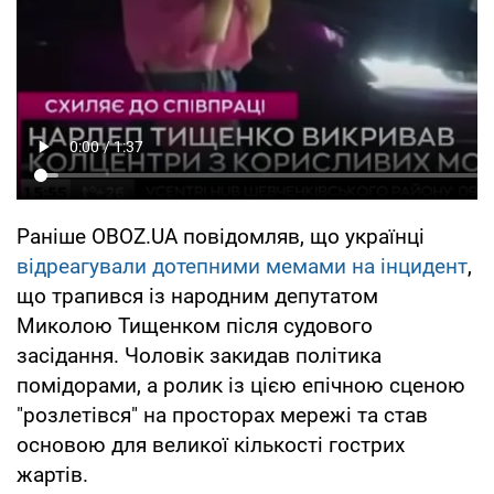
Раніше OBOZ.UA повідомляв, що українці
відреагували дотепними мемами на інцидент
,
що трапився із народним депутатом
Миколою Тищенком після судового
засідання. Чоловік закидав політика
помідорами, а ролик із цією епічною сценою
"розлетівся" на просторах мережі та став
основою для великої кількості гострих
жартів.