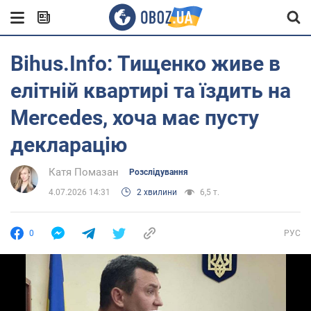
Bihus.Info: Тищенко живе в
елітній квартирі та їздить на
Mercedes, хоча має пусту
декларацію
Катя Помазан
Розслідування
4.07.2026 14:31
2 хвилини
6,5 т.
0
РУС