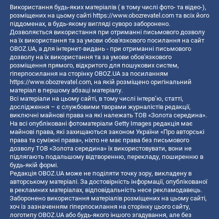
Використання будь-яких матеріалів ( в тому числі фото- та відео-),
розміщених на цьому сайті
https://www.obozrevatel.com
та всіх його
піддоменах, в будь-якому вигляді суворо заборонено.
Дозволяється використання при отриманні письмового дозволу
на їх використання та за умови обов'язкового посилання на сайт
OBOZ.UA, а для інтернет-видань - при отриманні письмового
дозволу на їх використання та за умови обов'язкового
розміщення прямого, відкритого для пошукових систем,
гіперпосилання на сторінку OBOZ.UA за посиланням
https://www.obozrevatel.com
, на якій розміщено оригінальний
матеріал в першому абзаці матеріалу.
Всі матеріали на цьому сайті, в тому числі інтерв’ю, статті,
дослідження – є службовими творами журналістів редакції,
виключні майнові права на які належать ТОВ «Золота середина».
На всі опубліковані фотоматеріали Getty Images редакція має
майнові права, які захищаються законом України «Про авторські
права та суміжні права», ніхто не має права без письмового
дозволу ТОВ «Золота середина» їх використовувати, вони не
підлягають подальшому відтворенню, перекладу, поширенню в
будь-якій формі.
Редакція OBOZ.UA може не поділяти точку зору, викладену в
авторському матеріалі. За достовірність інформації, опублікованої
в рекламних матеріалах, відповідальність несе рекламодавець.
Заборонено використання матеріалів розміщених на цьому сайті,
хоч із зазначенням гіперпосилання на сторінку цього сайту,
логотипу OBOZ.UA або будь-якого іншого згадування, але без