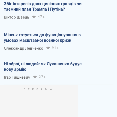
Збіг інтересів двох цинічних гравців чи
таємний план Трампа і Путіна?
Віктор Швець
4,7 т.
Мінськ готується до функціонування в
умовах масштабної воєнної кризи
Олександр Левченко
9,1 т.
Ні зброї, ні людей: як Лукашенко будує
нову армію
Ігар Тишкевич
2,7 т.