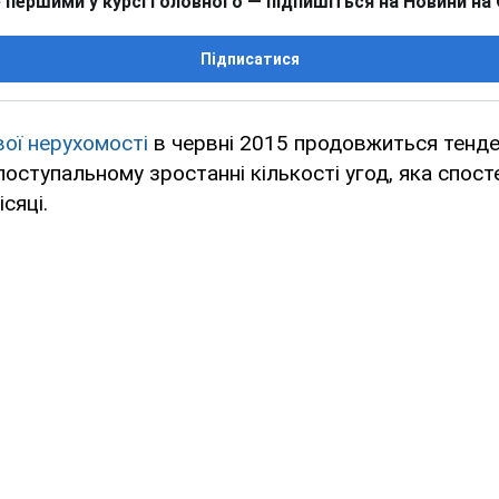
 першими у курсі головного — підпишіться на Новини на
Підписатися
ої нерухомості
в червні 2015 продовжиться тенден
 поступальному зростанні кількості угод, яка спост
сяці.