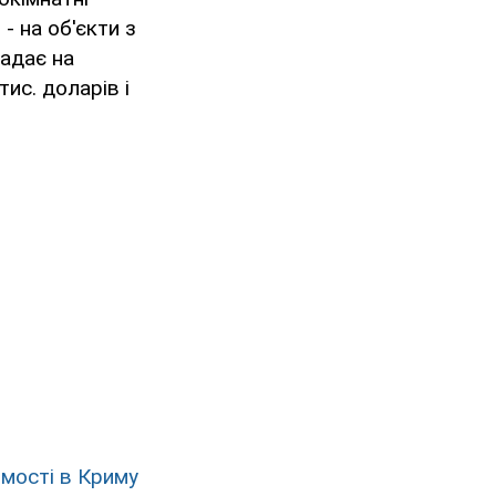
- на об'єкти з
падає на
тис. доларів і
омості в Криму