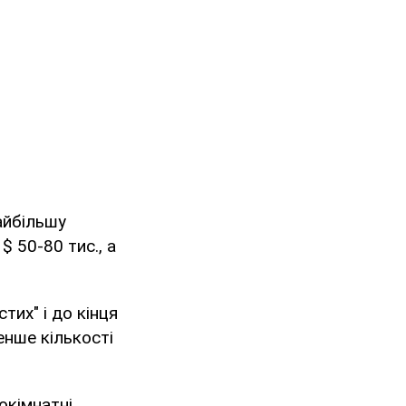
айбільшу
$ 50-80 тис., а
тих" і до кінця
енше кількості
окімнатні