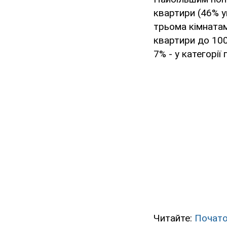
квартири (46% у
трьома кімнатам
квартири до 100 
7% - у категорії
Читайте:
Почато