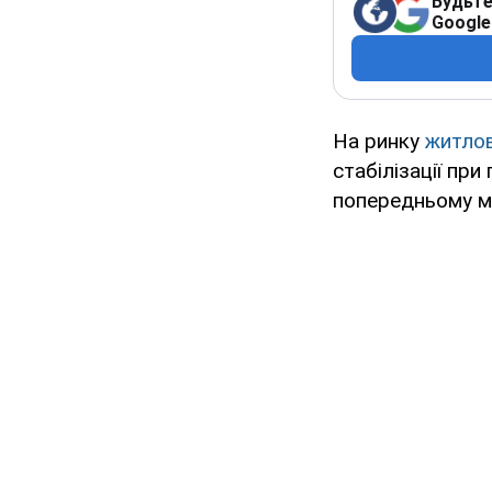
Будьте
Google
На ринку
житлов
стабілізації при
попередньому мі