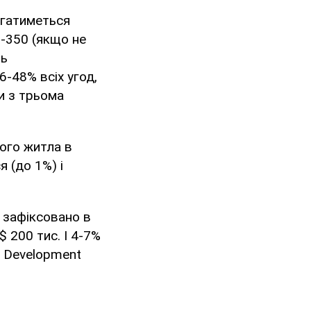
ігатиметься
0-350 (якщо не
ть
6-48% всіх угод,
и з трьома
ого житла в
 (до 1%) і
 зафіксовано в
$ 200 тис. І 4-7%
SV Development