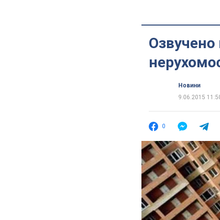
Озвучено 
нерухомос
Новини
9.06.2015 11:5
0