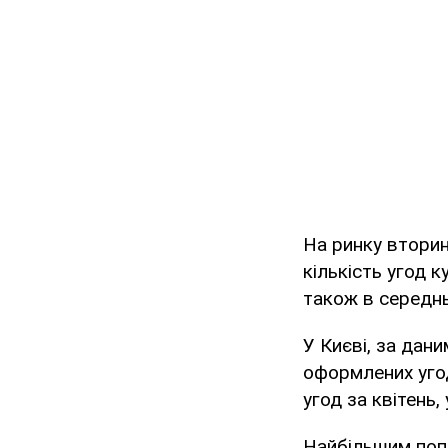
На ринку вторин
кількість угод к
також в середнь
У Києві, за дани
оформлених угод
угод за квітень,
Найбільшим попи