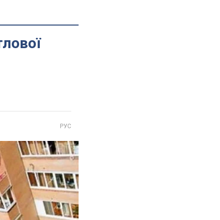
тлової
РУС