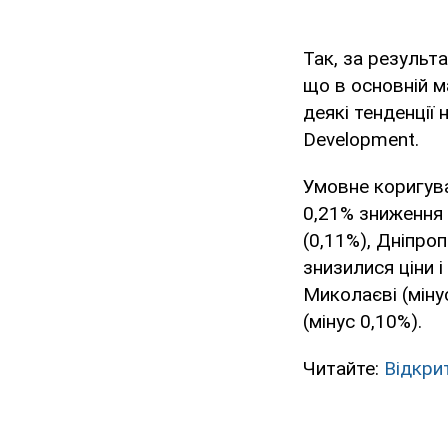
Так, за результ
що в основній м
деякі тенденції 
Development.
Умовне коригува
0,21% зниження 
(0,11%), Дніпроп
знизилися ціни і
Миколаєві (мінус
(мінус 0,10%).
Читайте:
Відкрит