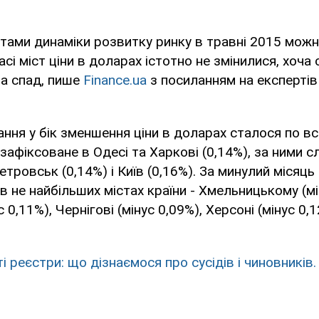
атами динаміки розвитку ринку в травні 2015 можн
асі міст ціни в доларах істотно не змінилися, хоча
на спад, пише
Finance.ua
з посиланням на експертів
ння у бік зменшення ціни в доларах сталося по всі
зафіксоване в Одесі та Харкові (0,14%), за ними с
етровськ (0,14%) і Київ (0,16%). За минулий місяць
 в не найбільших містах країни - Хмельницькому (мі
 0,11%), Чернігові (мінус 0,09%), Херсоні (мінус 0,
і реєстри: що дізнаємося про сусідів і чиновників