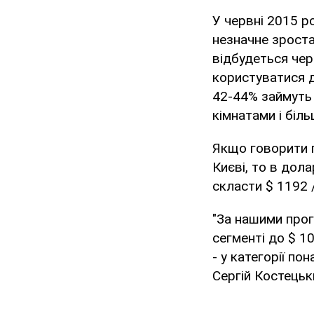
У червні 2015 р
незначне зроста
відбудеться чер
користуватися д
42-44% займуть 
кімнатами і біль
Якщо говорити 
Києві, то в дол
скласти $ 1192 /
"За нашими прог
сегменті до $ 10
- у категорії по
Сергій Костецьк