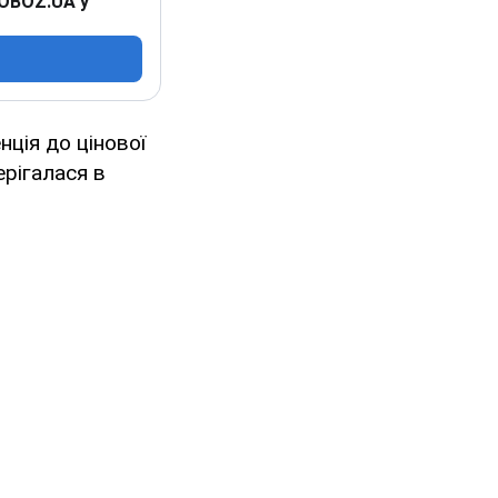
 OBOZ.UA у
ція до цінової
ерігалася в