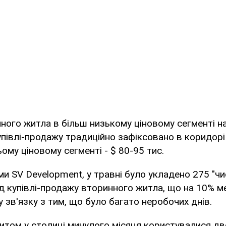
ного житла в більш низькому ціновому сегменті н
упівлі-продажу традиційно зафіксовано в коридорі 
ому ціновому сегменті - $ 80-95 тис.
ми SV Development, у травні було укладено 275 "чис
 купівлі-продажу вторинного житла, що на 10% м
 у зв'язку з тим, що було багато неробочих днів.
том у столиці минулого місяця користувалися дв