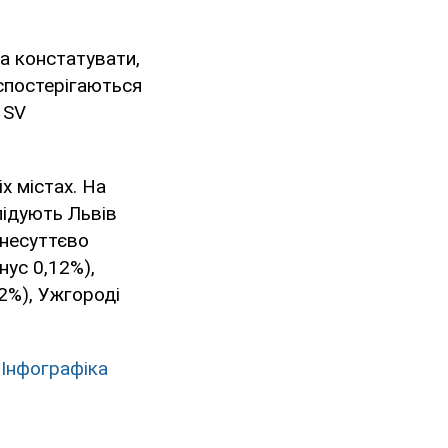
а констатувати,
 спостерігаються
 SV
х містах. На
лідують Львів
 несуттєво
нус 0,12%),
12%), Ужгороді
. Інфографіка