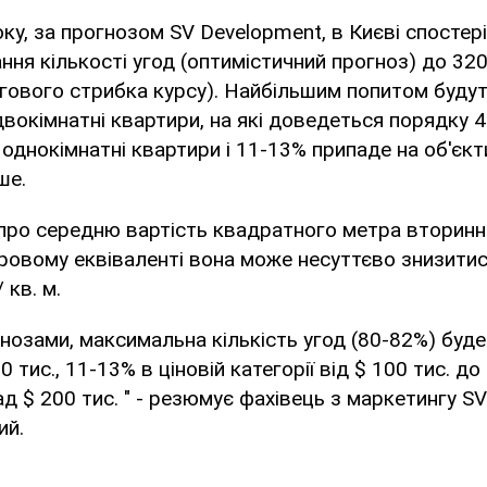
оку, за прогнозом SV Development, в Києві спостер
ння кількості угод (оптимістичний прогноз) до 32
гового стрибка курсу). Найбільшим попитом буду
вокімнатні квартири, на які доведеться порядку 4
однокімнатні квартири і 11-13% припаде на об'єкт
ше.
про середню вартість квадратного метра вторинн
аровому еквіваленті вона може несуттєво знизитися
 кв. м.
нозами, максимальна кількість угод (80-82%) буде
0 тис., 11-13% в ціновій категорії від $ 100 тис. до 
над $ 200 тис. " - резюмує фахівець з маркетингу 
ий.