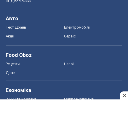
СНД посібники
Авто
Тест Драйв
Електромобілі
Акції
Сервіс
Food Oboz
Рецепти
Напої
Дієти
Економіка
Ринки та компанії
Макроекономіка
MedOboz
Новини медицини
MAMACLUB