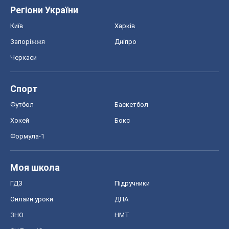
Регіони України
Київ
Харків
Запоріжжя
Дніпро
Черкаси
Спорт
Футбол
Баскетбол
Хокей
Бокс
Формула-1
Моя школа
ГДЗ
Підручники
Онлайн уроки
ДПА
ЗНО
НМТ