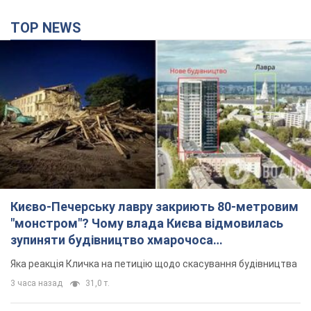
TOP NEWS
Києво-Печерську лавру закриють 80-метровим
"монстром"? Чому влада Києва відмовилась
зупиняти будівництво хмарочоса
"московського вірянина"
Яка реакція Кличка на петицію щодо скасування будівництва
3 часа назад
31,0 т.