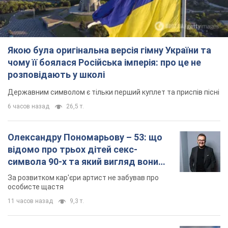
Якою була оригінальна версія гімну України та
чому її боялася Російська імперія: про це не
розповідають у школі
Державним символом є тільки перший куплет та приспів пісні
6 часов назад
26,5 т.
Олександру Пономарьову – 53: що
відомо про трьох дітей секс-
символа 90-х та який вигляд вони
мають
За розвитком кар'єри артист не забував про
особисте щастя
11 часов назад
9,3 т.