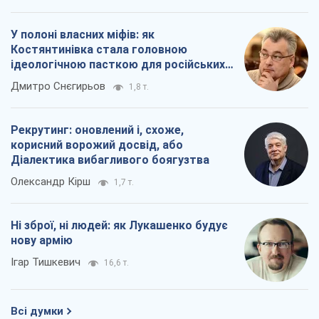
У полоні власних міфів: як
Костянтинівка стала головною
ідеологічною пасткою для російських
окупантів
Дмитро Снєгирьов
1,8 т.
Рекрутинг: оновлений і, схоже,
корисний ворожий досвід, або
Діалектика вибагливого боягузтва
Олександр Кірш
1,7 т.
Ні зброї, ні людей: як Лукашенко будує
нову армію
Ігар Тишкевич
16,6 т.
Всі думки