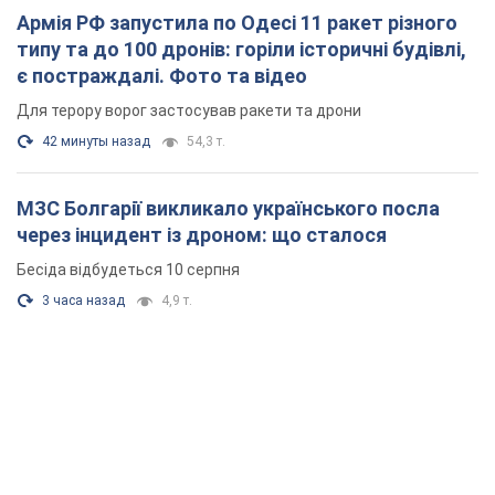
Армія РФ запустила по Одесі 11 ракет різного
типу та до 100 дронів: горіли історичні будівлі,
є постраждалі. Фото та відео
Для терору ворог застосував ракети та дрони
42 минуты назад
54,3 т.
МЗС Болгарії викликало українського посла
через інцидент із дроном: що сталося
Бесіда відбудеться 10 серпня
3 часа назад
4,9 т.