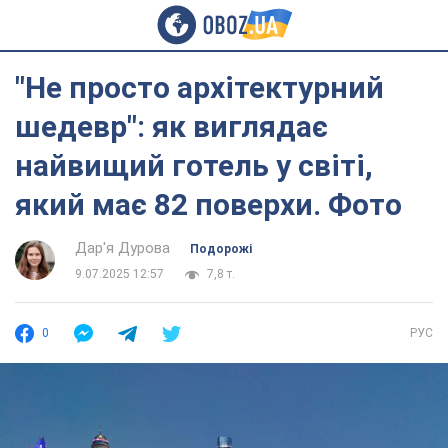
"Не просто архітектурний
шедевр": як виглядає
найвищий готель у світі,
який має 82 поверхи. Фото
Дар'я Дурова
Подорожі
9.07.2025 12:57
7,8 т.
0
РУС