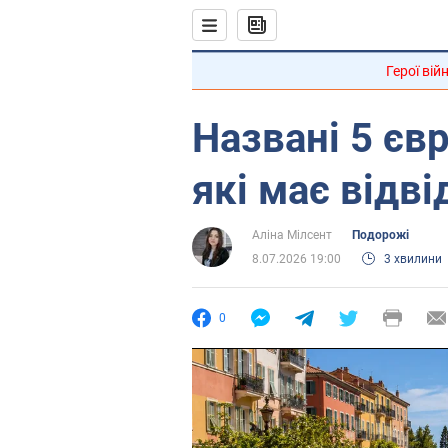
Герої вій
Названі 5 єв
які має відв
Аліна Мілсент
Подорожі
8.07.2026 19:00
3 хвилини
0