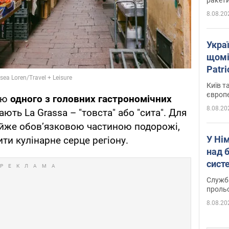
8.08.20
Укра
щомі
Patr
розк
Київ т
європ
ію
одного з головних гастрономічних
8.08.20
ають La Grassa – "товста" або "сита". Для
айже обов’язковою частиною подорожі,
У Ні
ти кулінарне серце регіону.
над 
систе
Служба
проль
8.08.20