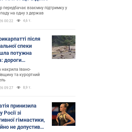
р передбачає взаємну підтримку у
ападу на одну з держав
4,6 т.
26 00:22
рикарпатті після
альної спеки
шла потужна
а: дороги
творились на
 накрила Івано-
. Відео
івщину та курортний
ель
8,9 т.
26 09:27
атія принизила
у Росії зі
тивної гімнастики,
ійно не допустивши