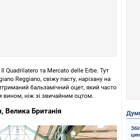
 Quadrilatero та Mercato delle Erbe. Тут
iano Reggiano, свіжу пасту, нарізану на
триманий бальзамічний оцет, який часто
 вином, ніж зі звичайним оцтом.
, Велика Британія
Дум
Збі
цин