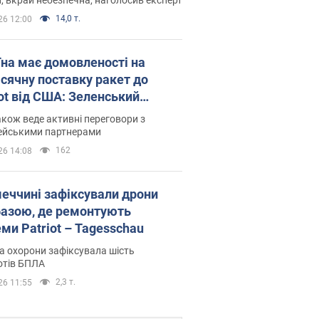
14,0 т.
26 12:00
їна має домовленості на
сячну поставку ракет до
iot від США: Зеленський
рив подробиці
акож веде активні переговори з
ейськими партнерами
162
26 14:08
меччині зафіксували дрони
базою, де ремонтують
ми Patriot – Tagesschau
 охорони зафіксувала шість
отів БПЛА
2,3 т.
26 11:55