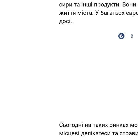
сири та інші продукти. Во
життя міста. У багатьох євр
досі.
В
Сьогодні на таких ринках м
місцеві делікатеси та страв