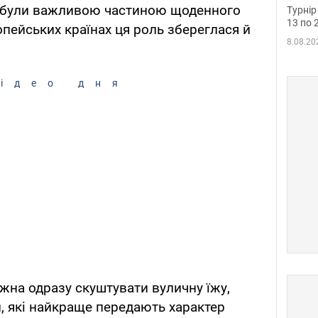
до ч
ни були важливою частиною щоденного
Турнір
осно
13 по 
опейських країнах ця роль збереглася й
8.08.20
ідео дня
ожна одразу скуштувати вуличну їжу,
и, які найкраще передають характер