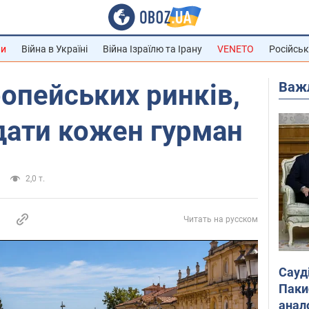
ни
Війна в Україні
Війна Ізраїлю та Ірану
VENETO
Російськ
Важ
ропейських ринків,
ідати кожен гурман
2,0 т.
Читать на русском
Сауд
Паки
анал