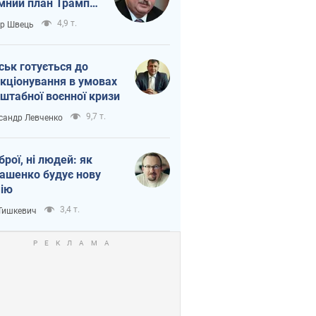
мний план Трампа
тіна?
4,9 т.
ор Швець
ськ готується до
кціонування в умовах
штабної воєнної кризи
9,7 т.
сандр Левченко
зброї, ні людей: як
ашенко будує нову
ію
3,4 т.
 Тишкевич