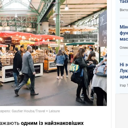
тає
і Пу
Вікт
Мін
фун
мас
Олек
Ні 
Лук
арм
Ігар
вважають
одним із найзнаковіших