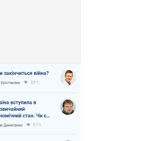
и закінчиться війна?
2,6 т.
 Хрістензен
аїна вступила в
звичайний
номічний стан. Чи є
тло вкінці тунелю?
2,1 т.
м Денисенко