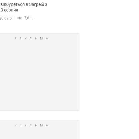
емпіонату Європи
 відбудеться в Загребі з
вних спортсменів
23 серпня
7,6 т.
26 09:51