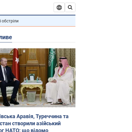
і обстріли
ливе
івська Аравія, Туреччина та
стан створили азійський
ог НАТО: що відомо