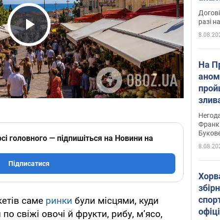
Догові
разі н
8.08.20
Play Video
На П
аном
прой
злив
пере
Негода
річки
Франк
Буков
сі головного — підпишіться на Новини на
8.08.20
Підписатися
Хорв
збірн
спор
кетів саме
ринки
були місцями, куди
офіц
по свіжі овочі й фрукти, рибу, м’ясо,