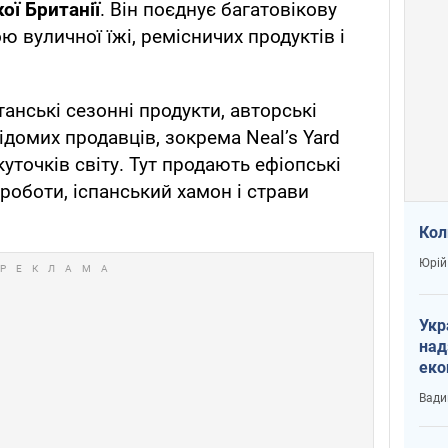
ої Британії
. Він поєднує багатовікову
ю вуличної їжі, ремісничих продуктів і
анські сезонні продукти, авторські
відомих продавців, зокрема Neal’s Yard
 куточків світу. Тут продають ефіопські
ї роботи, іспанський хамон і страви
Кол
Юрій
Укр
над
еко
сві
Вади