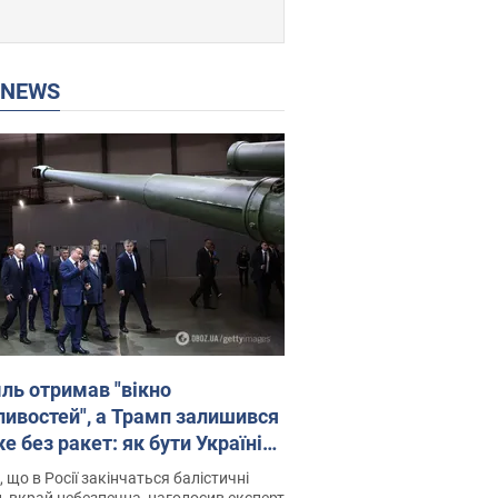
P NEWS
ль отримав "вікно
ивостей", а Трамп залишився
 без ракет: як бути Україні?
рв’ю з Мельником
 що в Росії закінчаться балістичні
, вкрай небезпечна, наголосив експерт