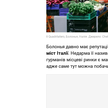
Болонья давно має репутац
міст Італії
. Недарма її назив
гурманів місцеві ринки є м
адже саме тут можна побачи