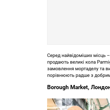
Серед найвідоміших місць – Il
продають великі кола Parmig
замовлення мортаделу та ви
порівнюють радше з добрим
Borough Market, Лондон