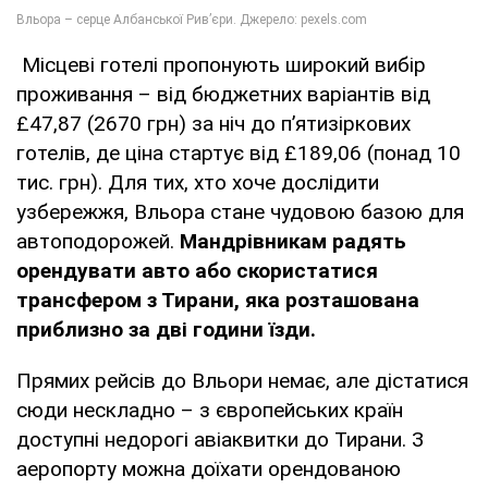
Місцеві готелі пропонують широкий вибір
проживання – від бюджетних варіантів від
£47,87 (2670 грн) за ніч до п’ятизіркових
готелів, де ціна стартує від £189,06 (понад 10
тис. грн). Для тих, хто хоче дослідити
узбережжя, Вльора стане чудовою базою для
автоподорожей.
Мандрівникам радять
орендувати авто або скористатися
трансфером з Тирани, яка розташована
приблизно за дві години їзди.
Прямих рейсів до Вльори немає, але дістатися
сюди нескладно – з європейських країн
доступні недорогі авіаквитки до Тирани. З
аеропорту можна доїхати орендованою