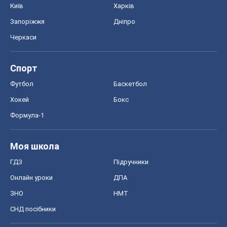
Київ
Харків
Запоріжжя
Дніпро
Черкаси
Спорт
Футбол
Баскетбол
Хокей
Бокс
Формула-1
Моя школа
ГДЗ
Підручники
Онлайн уроки
ДПА
ЗНО
НМТ
СНД посібники