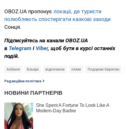
OBOZ.UA пропонує
локації, де туристи
полюбляють спостерігати казкові заходи
Сонця.
Підписуйтесь на канали OBOZ.UA
в
Telegram
і
Viber
, щоб бути в курсі останніх
подій.
Албанія
Вльора
відпочинок
пляжі
Подорожі Європою
т
Редакційна політика