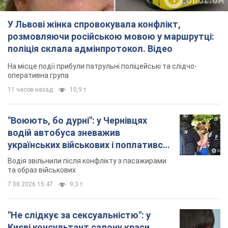
У Львові жінка спровокувала конфлікт,
розмовляючи російською мовою у маршрутці:
поліція склала адмінпротокол. Відео
На місце події прибули патрульні поліцейські та слідчо-
оперативна група
11 часов назад
10,9 т.
"Воюють, бо дурні": у Чернівцях
водій автобуса зневажив
українських військових і поплатився.
Відео
Водія звільнили після конфлікту з пасажирами
та образ військових
7.08.2026 15:47
9,3 т.
"Не слідкує за сексуальністю": у
Києві консультант салону краси