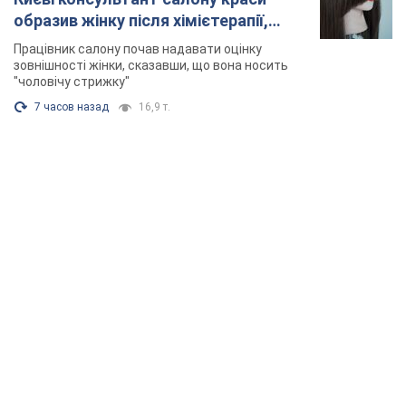
образив жінку після хімієтерапії,
розгорівся скандал. Фото
Працівник салону почав надавати оцінку
зовнішності жінки, сказавши, що вона носить
"чоловічу стрижку"
7 часов назад
16,9 т.