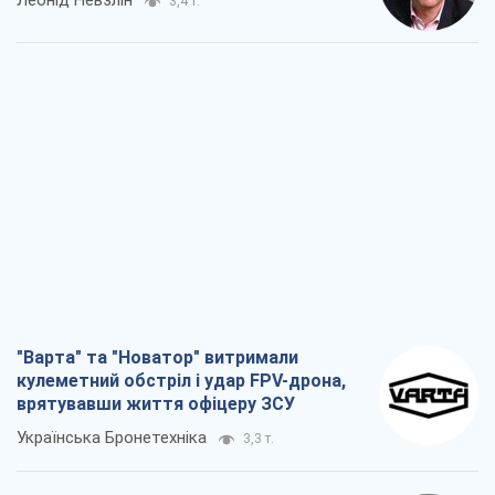
3,4 т.
"Варта" та "Новатор" витримали
кулеметний обстріл і удар FPV-дрона,
врятувавши життя офіцеру ЗСУ
Українська Бронетехніка
3,3 т.