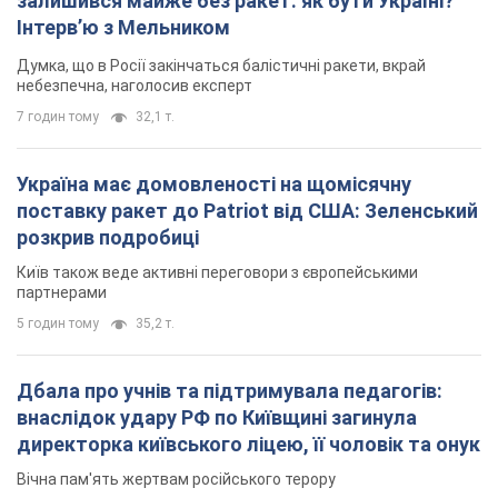
залишився майже без ракет: як бути Україні?
Інтерв’ю з Мельником
Думка, що в Росії закінчаться балістичні ракети, вкрай
небезпечна, наголосив експерт
7 годин тому
32,1 т.
Україна має домовленості на щомісячну
поставку ракет до Patriot від США: Зеленський
розкрив подробиці
Київ також веде активні переговори з європейськими
партнерами
5 годин тому
35,2 т.
Дбала про учнів та підтримувала педагогів:
внаслідок удару РФ по Київщині загинула
директорка київського ліцею, її чоловік та онук
Вічна пам'ять жертвам російського терору