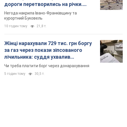
дороги перетворились на річки.
Відео
Негода накрила Івано-Франківщину та
курортний Буковель
10 годин тому
21,8 т.
Жінці нарахували 729 тис. грн боргу
за газ через покази зіпсованого
лічильника: суддя ухвалив
неочікуване рішення
Чи треба платити борг через донарахування
5 годин тому
30,5 т.