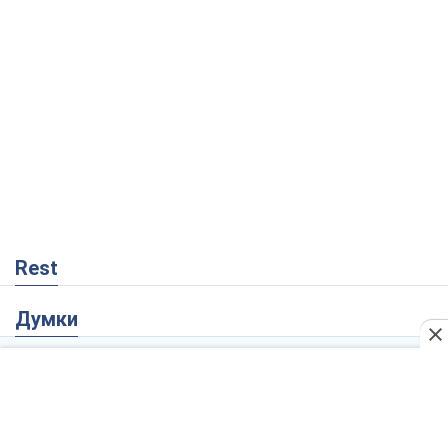
Rest
Думки
Збіг інтересів двох цинічних гравців чи
таємний план Трампа і Путіна?
Віктор Швець
8,1 т.