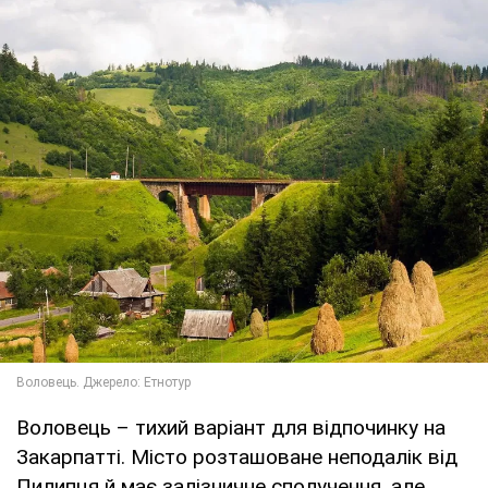
Воловець – тихий варіант для відпочинку на
Закарпатті. Місто розташоване неподалік від
Пилипця й має залізничне сполучення, але