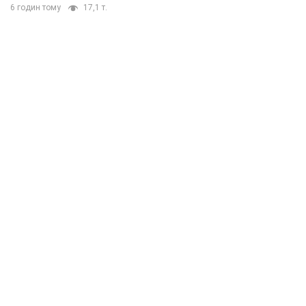
6 годин тому
17,1 т.