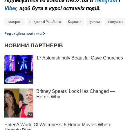
Підписуйтесь на канали OBOZ.UA в
Telegram
і
Viber
, щоб бути в курсі останніх подій.
подорожі
подорожі Україною
Карпати
туризм
відпустка
Редакційна політика