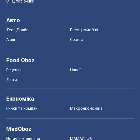
СНД посібники
Авто
Тест Драйв
Електромобілі
Акції
Сервіс
Food Oboz
Рецепти
Напої
Дієти
Економіка
Ринки та компанії
Макроекономіка
MedOboz
Новини медицини
MAMACLUB