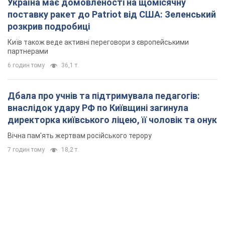
Україна має домовленості на щомісячну
поставку ракет до Patriot від США: Зеленський
розкрив подробиці
Київ також веде активні переговори з європейськими
партнерами
6 годин тому
36,1 т.
Дбала про учнів та підтримувала педагогів:
внаслідок удару РФ по Київщині загинула
директорка київського ліцею, її чоловік та онук
Вічна пам'ять жертвам російського терору
7 годин тому
18,2 т.