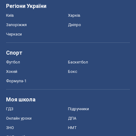
Регіони України
Київ
Харків
Запоріжжя
Дніпро
Черкаси
Спорт
Футбол
Баскетбол
Хокей
Бокс
Формула-1
Моя школа
ГДЗ
Підручники
Онлайн уроки
ДПА
ЗНО
НМТ