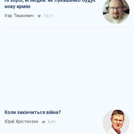
Ні зброї, ні людей: як Лукашенко будує
нову армію
Ігар Тишкевич
12,1 т.
Коли закінчиться війна?
Юрій Хрістензен
6,4 т.