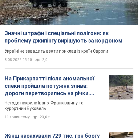
Значні штрафи і спеціальні полігони: як
проблему джипінгу вирішують за кордоном
Україні не завадить взяти приклад із країн Європи
8.08.2026 05:10
2,0 т.
На Прикарпатті після аномальної
спеки пройшла потужна злива:
дороги перетворились на річки.
Відео
Негода накрила Івано-Франківщину та
курортний Буковель
11 годин тому
23,6 т.
Жінці нарахували 729 тис. грн боргу