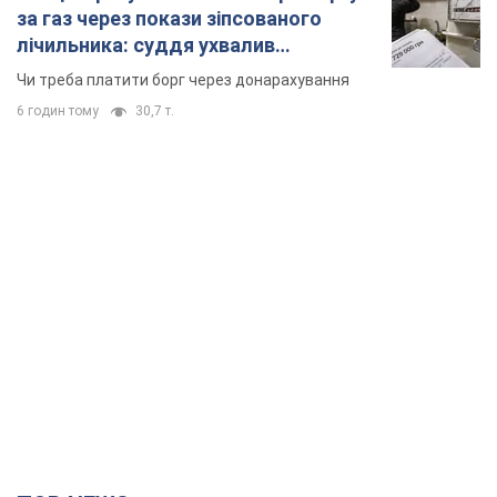
за газ через покази зіпсованого
лічильника: суддя ухвалив
неочікуване рішення
Чи треба платити борг через донарахування
6 годин тому
30,7 т.