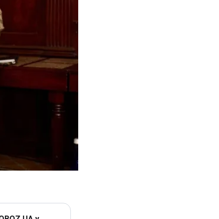
 OBOZ.UA у