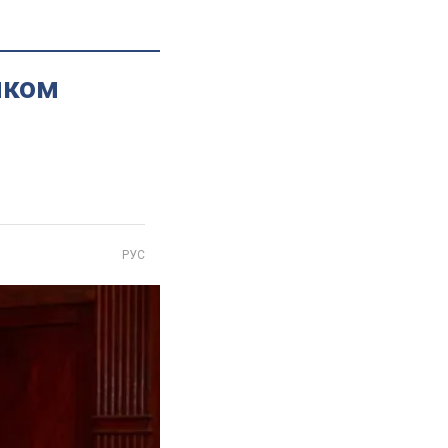
иком
РУС