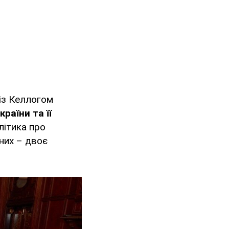
 із Келлогом
раїни та її
літика про
 них – двоє