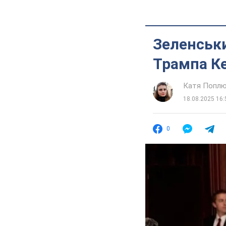
Зеленськи
Трампа Ке
Катя Попл
18.08.2025 16:
0