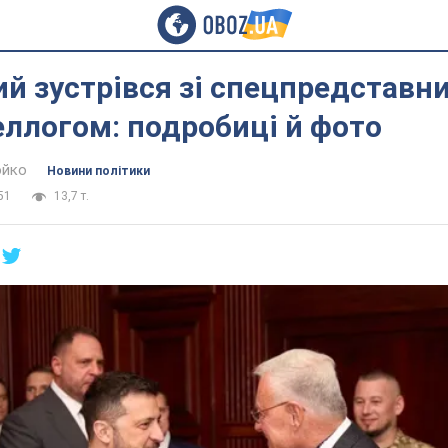
й зустрівся зі спецпредставн
ллогом: подробиці й фото
юйко
Новини політики
51
13,7 т.