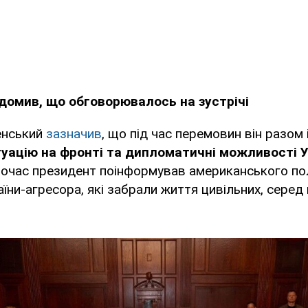
домив, що обговорювалось на зустрічі
енський
зазначив
, що під час перемовин він разом
уацію на фронті та дипломатичні можливості Ук
очас президент поінформував американського по
аїни-агресора, які забрали життя цивільних, серед