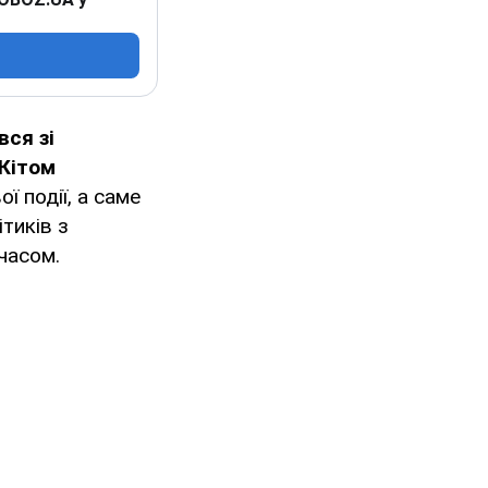
ся зі
Кітом
 події, а саме
тиків з
 часом.