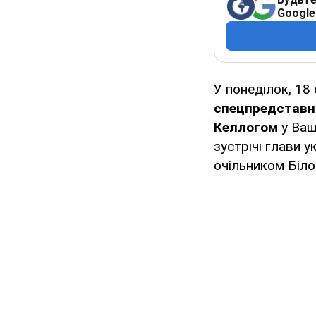
Google
У понеділок, 18
спецпредставн
Келлогом
у Ваш
зустрічі глави 
очільником Біло