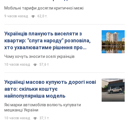
Мобільні тарифи досягли критичної межі
9 часов назад
62,0 т.
Українців планують виселяти з
квартир: "слуга народу" розповіла,
хто ухвалюватиме рішення про
знесення будинків
Чому хочуть зносити оселі українців
10 часов назад
57,6 т.
Українці масово купують дорогі нові
авто: скільки коштує
найпопулярніша модель
Які марки автомобілів воліють купувати
мешканці України
10 часов назад
37,1 т.