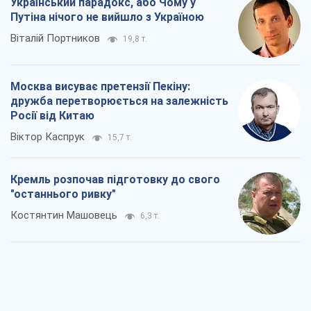
Український парадокс, або Чому у
Путіна нічого не вийшло з Україною
Віталій Портников
19,8 т.
Москва висуває претензії Пекіну:
дружба перетворюється на залежність
Росії від Китаю
Віктор Каспрук
15,7 т.
Кремль розпочав підготовку до свого
"останнього ривку"
Костянтин Машовець
6,3 т.