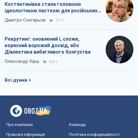
Костянтинівка стала головною
ідеологічною пасткою для російських
окупантів
Дмитро Снєгирьов
7,1 т.
Рекрутинг: оновлений і, схоже,
корисний ворожий досвід, або
Діалектика вибагливого боягузтва
Олександр Кірш
6,0 т.
Всі думки
Про компанію
Команда
Правова інформація
Політика конфіденційності