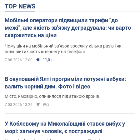
TOP NEWS
Мобільні оператори підвищили тарифи "до
межі", але якість зв'язку деградувала: чи варто
скаржитись на ціни
Чому ціни на мобільний зв'язок зросли у кілька разів і як
поліпшити якість інтернету на телефоні
11,5 т.
7.08.2026 12:00
В окупованій Ялті прогриміли потужні вибухи:
валить чорний дим. Фото і відео
Місто, ймовірно, опинилося під атакою дронів
963
7.08.2026 13:26
У Коблевому на Миколаївщині стався вибух у
морі: загинув чоловік, є постраждалі