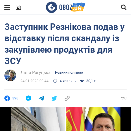
Заступник Резнікова подав у
відставку після скандалу із
закупівлею продуктів для
ЗСУ
Лілія Рагуцька
Новини політики
24.01.2023 09:44
4 хвилини
30,1 т.
398
РУС