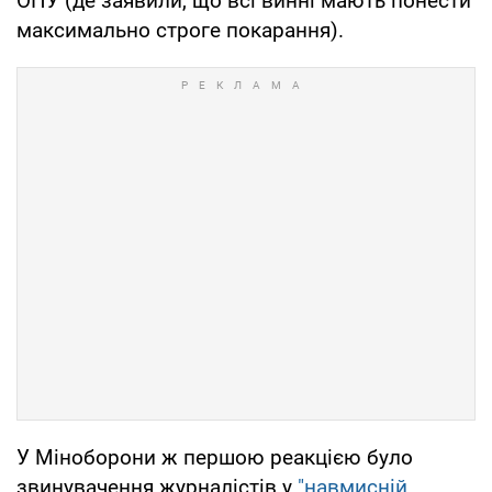
ОПУ (де заявили, що всі винні мають понести
максимально строге покарання).
У Міноборони ж першою реакцією було
звинувачення журналістів у
"навмисній