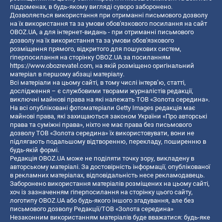
піддоменах, в будь-якому вигляді суворо заборонено.
Дозволяється використання при отриманні письмового дозволу
на їх використання та за умови обов'язкового посилання на сайт
OBOZ.UA, а для інтернет-видань - при отриманні письмового
дозволу на їх використання та за умови обов'язкового
розміщення прямого, відкритого для пошукових систем,
гіперпосилання на сторінку OBOZ.UA за посиланням
https://www.obozrevatel.com
, на якій розміщено оригінальний
матеріал в першому абзаці матеріалу.
Всі матеріали на цьому сайті, в тому числі інтерв’ю, статті,
дослідження – є службовими творами журналістів редакції,
виключні майнові права на які належать ТОВ «Золота середина».
На всі опубліковані фотоматеріали Getty Images редакція має
майнові права, які захищаються законом України «Про авторські
права та суміжні права», ніхто не має права без письмового
дозволу ТОВ «Золота середина» їх використовувати, вони не
підлягають подальшому відтворенню, перекладу, поширенню в
будь-якій формі.
Редакція OBOZ.UA може не поділяти точку зору, викладену в
авторському матеріалі. За достовірність інформації, опублікованої
в рекламних матеріалах, відповідальність несе рекламодавець.
Заборонено використання матеріалів розміщених на цьому сайті,
хоч із зазначенням гіперпосилання на сторінку цього сайту,
логотипу OBOZ.UA або будь-якого іншого згадування, але без
письмового дозволу Редакції/ТОВ «Золота середина»
Незаконним використанням матеріалів буде вважатися: будь-яке