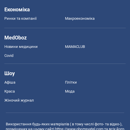
Економіка
Ринки та компанії
Макроекономіка
MedOboz
Новини медицини
MAMACLUB
Covid
Шоу
Афіша
Плітки
Краса
Мода
Жіночий журнал
Використання будь-яких матеріалів ( в тому числі фото- та відео-),
розміщених на цьому сайті
https://www.obozrevatel.com
та всіх його