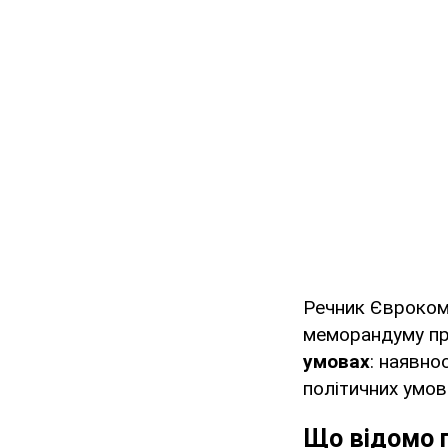
Речник Єврокомі
меморандуму пр
умовах
: наявно
політичних умов
Що відомо 