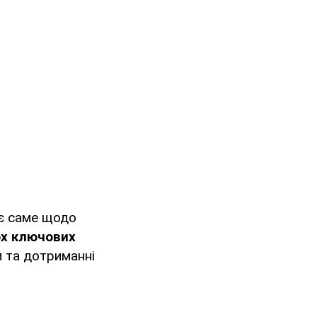
 є саме щодо
ох ключових
м та дотриманні