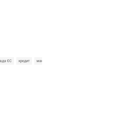
ада ЄС
кредит
макрофінансова допомога
Урсула фон дер Ляєн