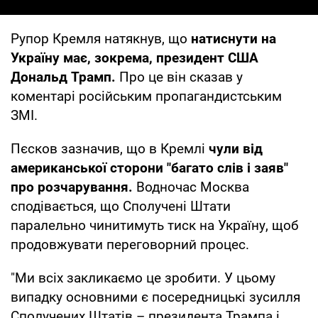
Рупор Кремля натякнув, що
натиснути на
Україну має, зокрема, президент США
Дональд Трамп.
Про це він сказав у
коментарі російським пропагандистським
ЗМІ.
Пєсков зазначив, що в Кремлі
чули від
американської сторони "багато слів і заяв"
про розчарування.
Водночас Москва
сподівається, що Сполучені Штати
паралельно чинитимуть тиск на Україну, щоб
продовжувати переговорний процес.
"Ми всіх закликаємо це зробити. У цьому
випадку основними є посередницькі зусилля
Сполучених Штатів – президента Трампа і