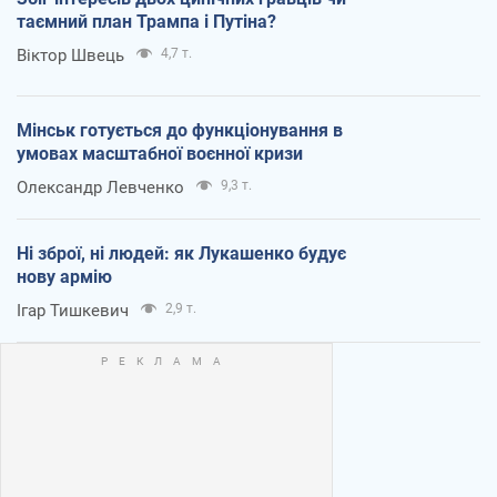
таємний план Трампа і Путіна?
Віктор Швець
4,7 т.
Мінськ готується до функціонування в
умовах масштабної воєнної кризи
Олександр Левченко
9,3 т.
Ні зброї, ні людей: як Лукашенко будує
нову армію
Ігар Тишкевич
2,9 т.