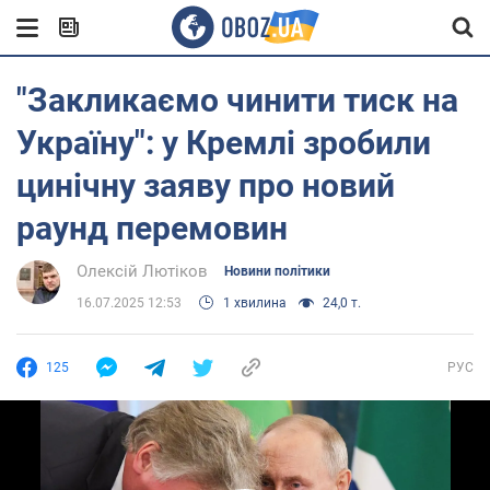
"Закликаємо чинити тиск на
Україну": у Кремлі зробили
цинічну заяву про новий
раунд перемовин
Олексій Лютіков
Новини політики
16.07.2025 12:53
1 хвилина
24,0 т.
125
РУС