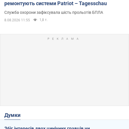
ремонтують системи Patriot – Tagesschau
Служба охорони зафіксувала шість прольотів БПЛА
1,8 т.
8.08.2026 11:55
Думки
Збіг інтересів двох цинічних гравців чи