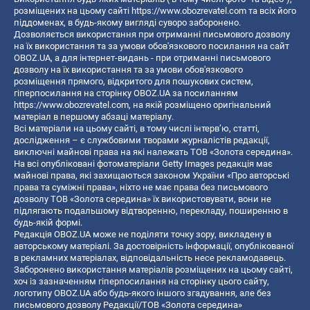
розміщених на цьому сайті
https://www.obozrevatel.com
та всіх його
піддоменах, в будь-якому вигляді суворо заборонено.
Дозволяється використання при отриманні письмового дозволу
на їх використання та за умови обов'язкового посилання на сайт
OBOZ.UA, а для інтернет-видань - при отриманні письмового
дозволу на їх використання та за умови обов'язкового
розміщення прямого, відкритого для пошукових систем,
гіперпосилання на сторінку OBOZ.UA за посиланням
https://www.obozrevatel.com
, на якій розміщено оригінальний
матеріал в першому абзаці матеріалу.
Всі матеріали на цьому сайті, в тому числі інтерв’ю, статті,
дослідження – є службовими творами журналістів редакції,
виключні майнові права на які належать ТОВ «Золота середина».
На всі опубліковані фотоматеріали Getty Images редакція має
майнові права, які захищаються законом України «Про авторські
права та суміжні права», ніхто не має права без письмового
дозволу ТОВ «Золота середина» їх використовувати, вони не
підлягають подальшому відтворенню, перекладу, поширенню в
будь-якій формі.
Редакція OBOZ.UA може не поділяти точку зору, викладену в
авторському матеріалі. За достовірність інформації, опублікованої
в рекламних матеріалах, відповідальність несе рекламодавець.
Заборонено використання матеріалів розміщених на цьому сайті,
хоч із зазначенням гіперпосилання на сторінку цього сайту,
логотипу OBOZ.UA або будь-якого іншого згадування, але без
письмового дозволу Редакції/ТОВ «Золота середина»