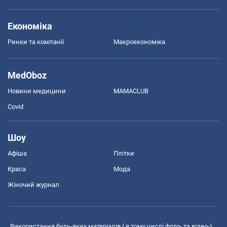
Економіка
Ринки та компанії
Макроекономіка
MedOboz
Новини медицини
MAMACLUB
Covid
Шоу
Афіша
Плітки
Краса
Мода
Жіночий журнал
Використання будь-яких матеріалів ( в тому числі фото- та відео-),