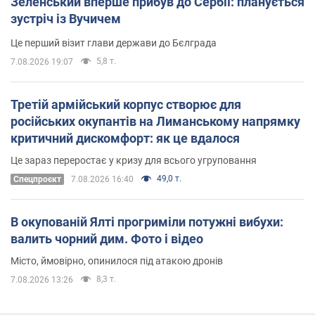
Зеленський вперше прибув до Сербії: планується
зустріч із Вучичем
Це перший візит глави держави до Бєлграда
5,8 т.
7.08.2026 19:07
Третій армійський корпус створює для
російських окупантів на Лиманському напрямку
критичний дискомфорт: як це вдалося
Це зараз переростає у кризу для всього угруповання
49,0 т.
Cпецпроєкт
7.08.2026 16:40
В окупованій Ялті прогриміли потужні вибухи:
валить чорний дим. Фото і відео
Місто, ймовірно, опинилося під атакою дронів
8,3 т.
7.08.2026 13:26