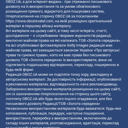
OBOZ.UA, а для інтернет-видань - при отриманні письмового
дозволу на їх використання та за умови обов'язкового
розміщення прямого, відкритого для пошукових систем,
гіперпосилання на сторінку OBOZ.UA за посиланням
https://www.obozrevatel.com
, на якій розміщено оригінальний
матеріал в першому абзаці матеріалу.
Всі матеріали на цьому сайті, в тому числі інтерв’ю, статті,
дослідження – є службовими творами журналістів редакції,
виключні майнові права на які належать ТОВ «Золота середина».
На всі опубліковані фотоматеріали Getty Images редакція має
майнові права, які захищаються законом України «Про авторські
права та суміжні права», ніхто не має права без письмового
дозволу ТОВ «Золота середина» їх використовувати, вони не
підлягають подальшому відтворенню, перекладу, поширенню в
будь-якій формі.
Редакція OBOZ.UA може не поділяти точку зору, викладену в
авторському матеріалі. За достовірність інформації, опублікованої
в рекламних матеріалах, відповідальність несе рекламодавець.
Заборонено використання матеріалів розміщених на цьому сайті,
хоч із зазначенням гіперпосилання на сторінку цього сайту,
логотипу OBOZ.UA або будь-якого іншого згадування, але без
письмового дозволу Редакції/ТОВ «Золота середина»
Незаконним використанням матеріалів буде вважатися: будь-яке
копiювання, публiкацiя, передрук, наступне поширення,
використання, переробка з використанням, включенням до
складу інших матеріалів, розповсюдження, адаптація, переклад
та інші подібні зміни матеріалу.