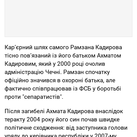
Кар’єрний шлях самого Рамзана Кадирова
тісно пов’язаний із його батьком Ахматом
Кадировим, який у 2000 році очолив
адміністрацію Чечні. Рамзан спочатку
офіційно значився в охороні батька, але
фактично співпрацював із ФСБ у боротьбі
проти "сепаратистів".
Після загибелі Ахмата Кадирова внаслідок
теракту 2004 року його син почав швидке
політичне сходження: від заступника голови
уряду до керівника республіки у 2007-му.