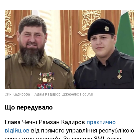
Що передувало
Глава Чечні Рамзан Кадиров
практично
відійшов
від прямого управління республікою
через стан здоров'я. За даними ЗМІ, йому