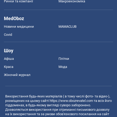
Ринки та компанії
Макроекономіка
MedOboz
Новини медицини
MAMACLUB
Covid
Шоу
Афіша
Плітки
Краса
Мода
Жіночий журнал
Використання будь-яких матеріалів ( в тому числі фото- та відео-),
розміщених на цьому сайті
https://www.obozrevatel.com
та всіх його
піддоменах, в будь-якому вигляді суворо заборонено.
Дозволяється використання при отриманні письмового дозволу
на їх використання та за умови обов'язкового посилання на сайт