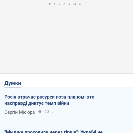
Думки
Росія втрачає ресурси поза планом: хто
насправді диктує темп війни
Сергій Місюра
6,2 т.
"Ми вже проходили через гірше": Україні не