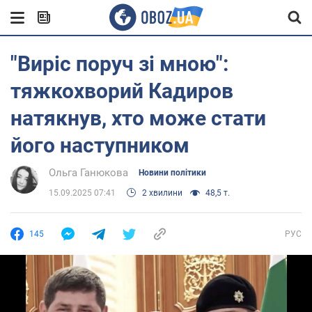
"Виріс поруч зі мною":
тяжкохворий Кадиров
натякнув, хто може стати
його наступником
Ольга Ганюкова
Новини політики
15.09.2025 07:41
2 хвилини
48,5 т.
145
РУС