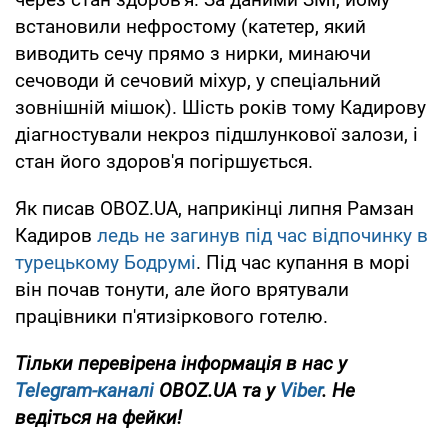
встановили нефростому (катетер, який
виводить сечу прямо з нирки, минаючи
сечоводи й сечовий міхур, у спеціальний
зовнішній мішок). Шість років тому Кадирову
діагностували некроз підшлункової залози, і
стан його здоров'я погіршується.
Як писав OBOZ.UA, наприкінці липня Рамзан
Кадиров
ледь не загинув під час відпочинку в
турецькому Бодрумі
. Під час купання в морі
він почав тонути, але його врятували
працівники п'ятизіркового готелю.
Тільки перевірена інформація в нас у
Telegram-каналі
OBOZ.UA та у
Viber
. Не
ведіться на фейки!