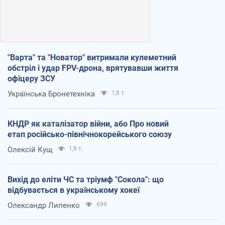
"Варта" та "Новатор" витримали кулеметний
обстріл і удар FPV-дрона, врятувавши життя
офіцеру ЗСУ
Українська Бронетехніка
1,8 т.
КНДР як каталізатор війни, або Про новий
етап російсько-північнокорейського союзу
Олексій Кущ
1,9 т.
Вихід до еліти ЧС та тріумф "Сокола": що
відбувається в українському хокеї
Олександр Липенко
699