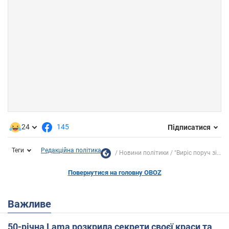
24
145
Підписатися
Теги
Редакційна політика
Новини політики
"Виріс поруч зі...
Повернутися на головну OBOZ
Важливе
50-річна Lama розкрила секрети своєї краси та