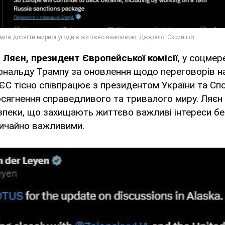
 Ляєн, президент Європейської комісії
, у соцмер
нальду Трампу за оновлення щодо переговорів на
ЄС тісно співпрацює з президентом України та Сп
сягнення справедливого та тривалого миру. Ляєн
безпеки, що захищають життєво важливі інтереси бе
вичайно важливими.