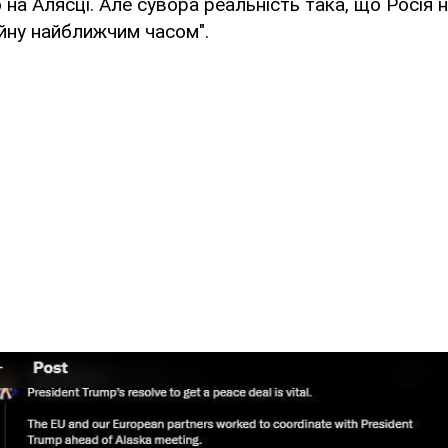
 на Алясці. Але сувора реальність така, що Росія 
йну найближчим часом".