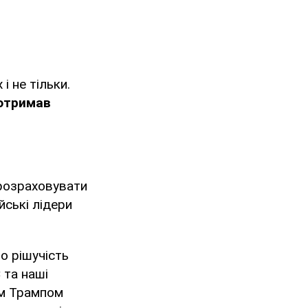
і не тільки.
отримав
 розраховувати
йські лідери
о рішучість
 та наші
ом Трампом