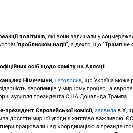
реакції політиків
, які вони залишали у соцмережах 
стріч "
проблиском надії
", а дехто, що "
Трамп не 
офіційних осіб щодо саміту на Алясці:
канцлер Німеччини
,
наголосив
, що Україна може
лідарність європейців у мирному процесі, а європе
орчі зусилля президента США Дональда Трампа.
це-президент Європейської комісії
,
заявила
в X, щ
па досягти мирної угоди є життєво важливою. ЄС
ртнери працювали над координацією з президент