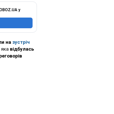
 OBOZ.UA у
ли на
зустріч
 яка
відбулась
реговорів