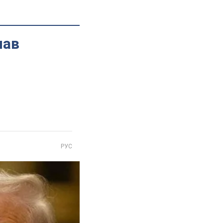
мав
РУС