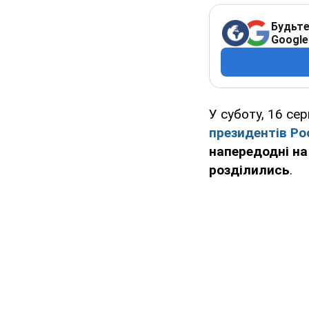
Будьте
Google
У суботу, 16 се
президентів Ро
напередодні на
розділились
.