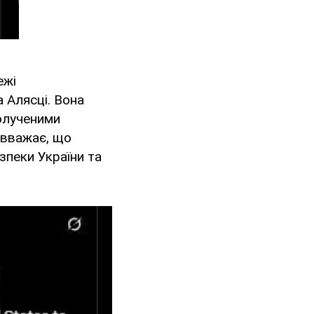
ежі
 Алясці. Вона
олученими
 вважає, що
зпеки України та