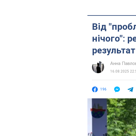
Від "проб
нічого": 
результат
Анна Павло
16.08.2025 22:
196