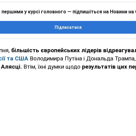
 першими у курсі головного — підпишіться на Новини на
Підписатися
рпня,
більшість європейських лідерів відреагува
сії та США
Володимира Путіна і Дональда Трампа,
 Алясці.
Втім, їхні думки щодо
результатів цих пе