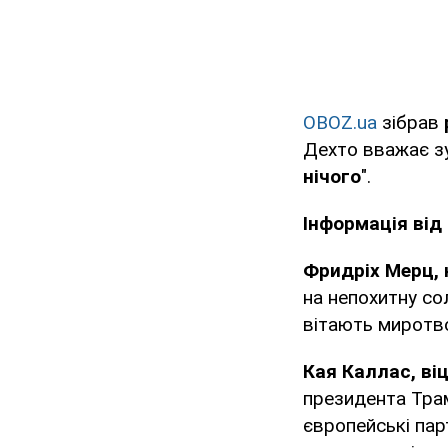
OBOZ.ua
зібрав
Дехто вважає зу
нічого
".
Інформація від 
Фридріх Мерц, 
на непохитну со
вітають миротв
Кая Каллас, ві
президента Трам
європейські па