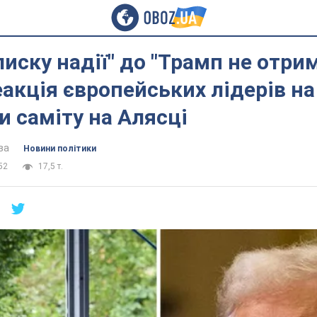
лиску надії" до "Трамп не отри
реакція європейських лідерів на
и саміту на Алясці
ва
Новини політики
52
17,5 т.