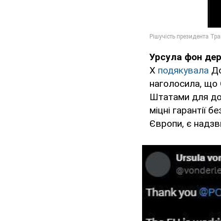
Урсула фон дер
X
подякувала
До
наголосила, що 
Штатами для до
міцні гарантії 
Європи, є надз