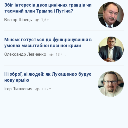
Збіг інтересів двох цинічних гравців чи
таємний план Трампа і Путіна?
Віктор Швець
7,6 т.
Мінськ готується до функціонування в
умовах масштабної воєнної кризи
Олександр Левченко
13,4 т.
Ні зброї, ні людей: як Лукашенко будує
нову армію
Ігар Тишкевич
10,7 т.