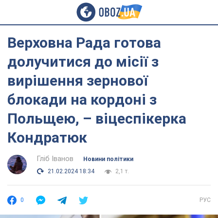
Верховна Рада готова
долучитися до місії з
вирішення зернової
блокади на кордоні з
Польщею, – віцеспікерка
Кондратюк
Гліб Іванов
Новини політики
21.02.2024 18:34
2,1 т.
0
РУС