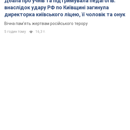
Дбала про учнів та підтримувала педагогів:
внаслідок удару РФ по Київщині загинула
директорка київського ліцею, її чоловік та онук
Вічна пам'ять жертвам російського терору
5 годин тому
16,3 т.