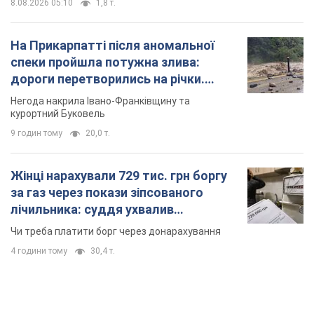
8.08.2026 05:10
1,8 т.
На Прикарпатті після аномальної
спеки пройшла потужна злива:
дороги перетворились на річки.
Відео
Негода накрила Івано-Франківщину та
курортний Буковель
9 годин тому
20,0 т.
Жінці нарахували 729 тис. грн боргу
за газ через покази зіпсованого
лічильника: суддя ухвалив
неочікуване рішення
Чи треба платити борг через донарахування
4 години тому
30,4 т.