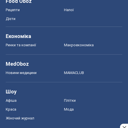
Food Oboz
Рецепти
Напої
Дієти
Економіка
Ринки та компанії
Макроекономіка
MedOboz
Новини медицини
MAMACLUB
Шоу
Афіша
Плітки
Краса
Мода
Жіночий журнал