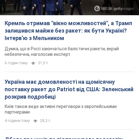
Кремль отримав "вікно можливостей", а Трамп
залишився майже без ракет: як бути Україні?
Інтерв’ю з Мельником
Думка, що в Росії закінчаться балістичні ракети, вкрай
небезпечна, наголосив експерт
6 годин тому
31,5 т.
Україна має домовленості на щомісячну
поставку ракет до Patriot від США: Зеленський
розкрив подробиці
Київ також веде активні переговори з європейськими
партнерами
4 години тому
28,3 т.