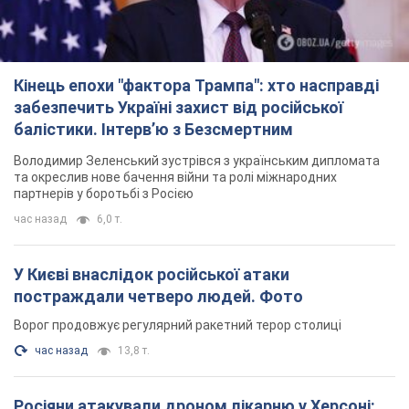
Кінець епохи "фактора Трампа": хто насправді
забезпечить Україні захист від російської
балістики. Інтерв’ю з Безсмертним
Володимир Зеленський зустрівся з українським дипломата
та окреслив нове бачення війни та ролі міжнародних
партнерів у боротьбі з Росією
час назад
6,0 т.
У Києві внаслідок російської атаки
постраждали четверо людей. Фото
Ворог продовжує регулярний ракетний терор столиці
час назад
13,8 т.
Росіяни атакували дроном лікарню у Херсоні: