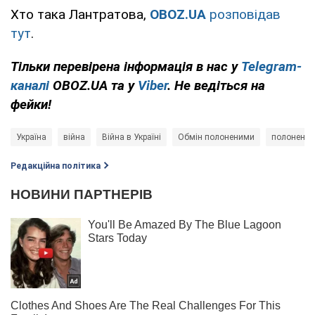
Хто така Лантратова,
OBOZ.UA
розповідав
тут
.
Тільки перевірена інформація в нас у
Telegram-
каналі
OBOZ.UA та у
Viber
. Не ведіться на
фейки!
Україна
війна
Війна в Україні
Обмін полоненими
полонені
Редакційна політика