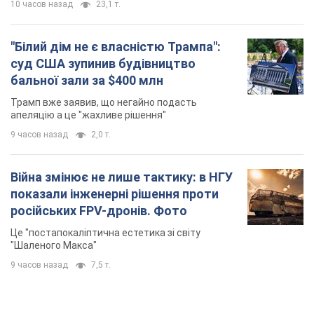
10 часов назад
23,1 т.
"Білий дім не є власністю Трампа":
суд США зупинив будівництво
бальної зали за $400 млн
Трамп вже заявив, що негайно подасть
апеляцію а це "жахливе рішення"
9 часов назад
2,0 т.
Війна змінює не лише тактику: в НГУ
показали інженерні рішення проти
російських FPV-дронів. Фото
Це "постапокаліптична естетика зі світу
"Шаленого Макса"
9 часов назад
7,5 т.