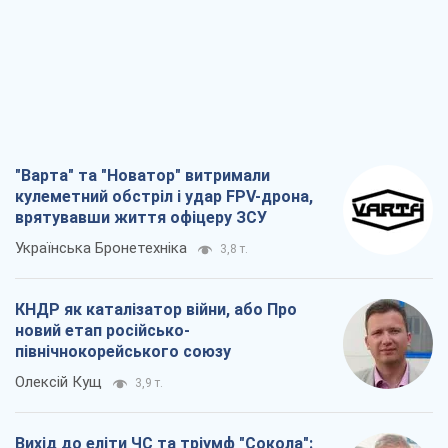
"Варта" та "Новатор" витримали
кулеметний обстріл і удар FPV-дрона,
врятувавши життя офіцеру ЗСУ
Українська Бронетехніка
3,8 т.
КНДР як каталізатор війни, або Про
новий етап російсько-
північнокорейського союзу
Олексій Кущ
3,9 т.
Вихід до еліти ЧС та тріумф "Сокола":