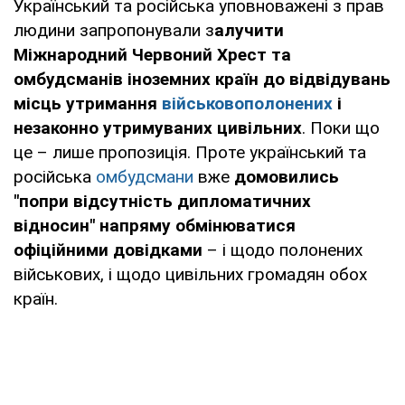
Український та російська уповноважені з прав
людини запропонували з
алучити
Міжнародний Червоний Хрест та
омбудсманів іноземних країн до відвідувань
місць утримання
військовополонених
і
незаконно утримуваних цивільних
. Поки що
це – лише пропозиція. Проте український та
російська
омбудсмани
вже
домовились
"попри відсутність дипломатичних
відносин" напряму обмінюватися
офіційними довідками
– і щодо полонених
військових, і щодо цивільних громадян обох
країн.