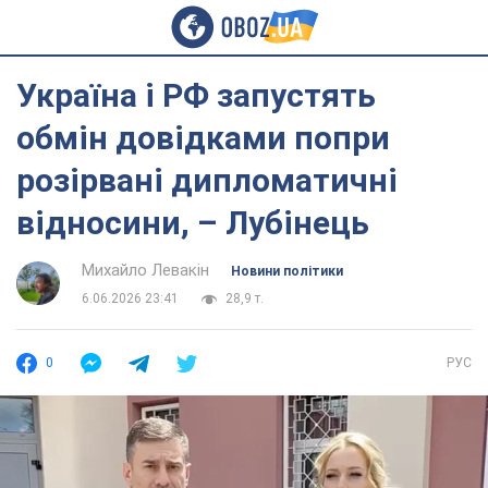
Україна і РФ запустять
обмін довідками попри
розірвані дипломатичні
відносини, – Лубінець
Михайло Левакін
Новини політики
6.06.2026 23:41
28,9 т.
0
РУС