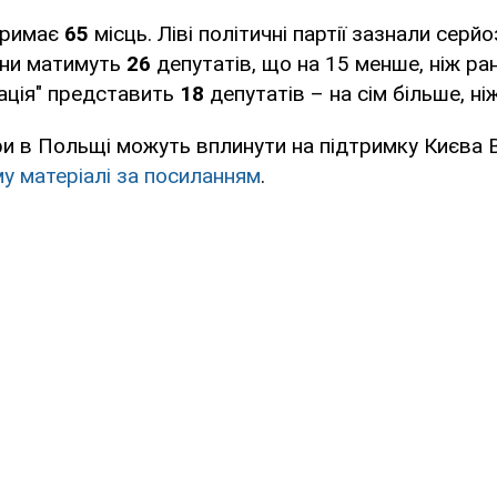
тримає
65
місць. Ліві політичні партії зазнали серй
они матимуть
26
депутатів, що на 15 менше, ніж ран
ація" представить
18
депутатів – на сім більше, ні
ри в Польщі можуть вплинути на підтримку Києва
у матеріалі за посиланням
.