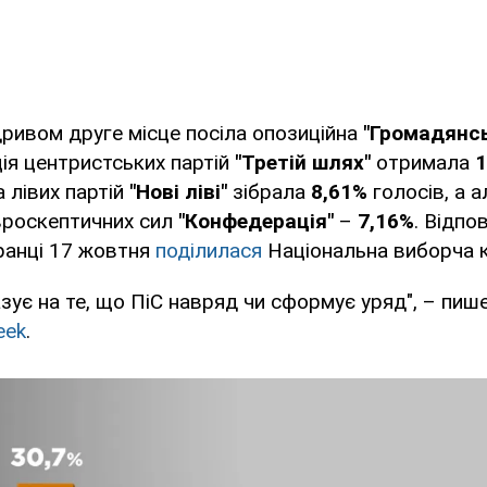
дривом друге місце посіла опозиційна
"Громадянс
ція центристських партій
"Третій шлях"
отримала
1
а лівих партій
"Нові ліві"
зібрала
8,61%
голосів, а 
вроскептичних сил
"Конфедерація"
–
7,16%
. Відпо
ранці 17 жовтня
поділилася
Національна виборча к
азує на те, що ПіС навряд чи сформує уряд", – пиш
eek
.