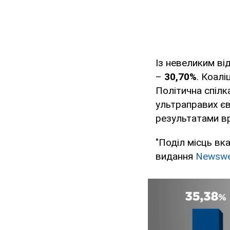
Із невеликим ві
–
30,70%
. Коалі
Політична спілк
ультраправих є
результатами в
"Поділ місць вк
видання
Newsw