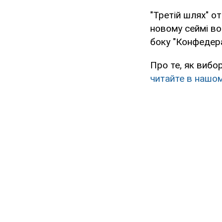
"Третій шлях" о
новому сеймі в
боку "Конфедер
Про те, як вибо
читайте в нашом