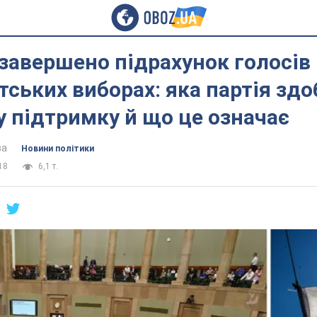
завершено підрахунок голосів
ських виборах: яка партія здо
 підтримку й що це означає
ва
Новини політики
18
6,1 т.