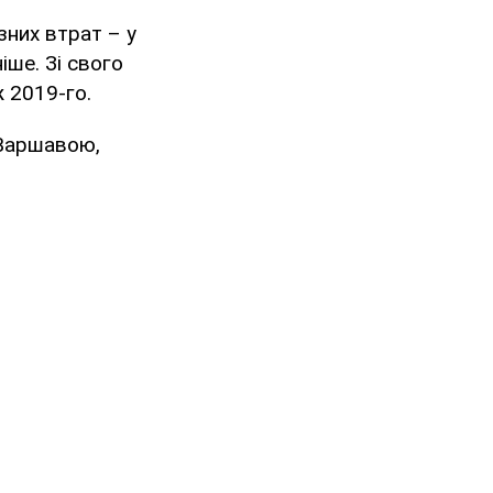
озних втрат – у
іше. Зі свого
ж 2019-го.
 Варшавою,