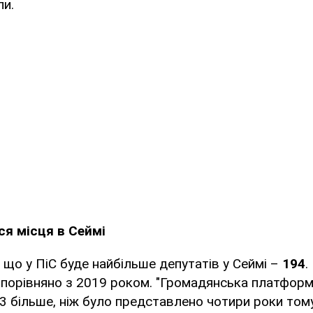
ли.
ся місця в Сеймі
що у ПіС буде найбільше депутатів у Сеймі –
194
.
 порівняно з 2019 роком. "Громадянська платфор
23 більше, ніж було представлено чотири роки тому