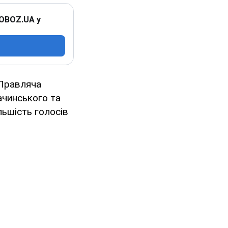
 OBOZ.UA у
 Правляча
ачинського та
ьшість голосів