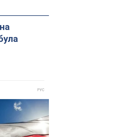
 на
була
РУС