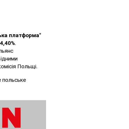
ька платформа"
4,40%
.
альянс
відними
омісія Польщі.
е польське