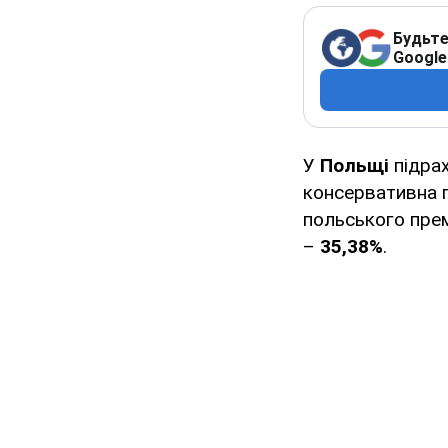
Будьте
Google
У
Польщі
підрах
консервативна 
польського пре
–
35,38%
.