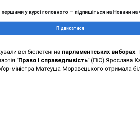
 першими у курсі головного — підпишіться на Новини на
Підписатися
ували всі бюлетені на
парламентських виборах
.
партія
"Право і справедливість"
(ПіС) Ярослава К
м'єр-міністра Матеуша Моравецького отримала біл