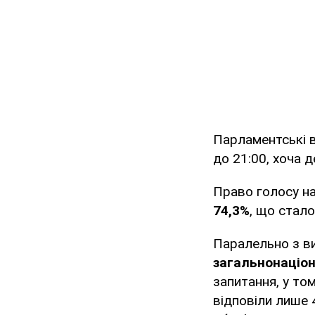
Парламентські в
до 21:00, хоча д
Право голосу на
74,3%
, що стал
Паралельно з в
загальнонаціо
запитання, у том
відповіли лише 