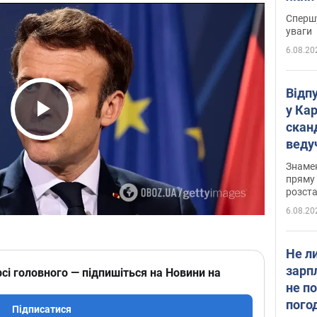
"агр
Спершу
уваги
6.08.20
Відп
у Ка
скан
Play Video
веду
захе
Знаме
пряму 
розста
6.08.20
Не л
зарп
сі головного — підпишіться на Новини на
не п
пого
Підписатися