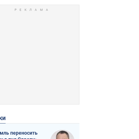
ки
мль переносить