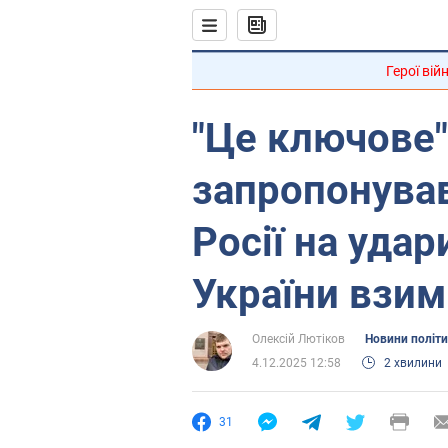
Герої вій
"Це ключове"
запропонував
Росії на удар
України взим
Олексій Лютіков
Новини політ
4.12.2025 12:58
2 хвилини
31