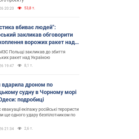
53,8 т.
26 20:20
істика вбиває людей":
рський закликав обговорити
хоплення ворожих ракет над
їною
МЗС Польщі закликав до збиття
ьких ракет над Україною
8,1 т.
26 19:47
я вдарила дроном по
цькому судну в Чорному морі
 Одеси: подробиці
с евакуації екіпажу російські терористи
и ще одного удару безпілотником по
2,6 т.
26 21:34