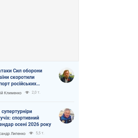
атаки Сил оборони
аїни скоротили
порт російських
топродуктів
2,0 т.
ій Клименко
 супертурніри
учіх: спортивний
ендар осені 2026 року
5,5 т.
сандр Липенко