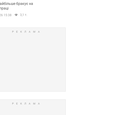
сії
айбільше бракує на
праці
3,1 т.
26 15:38