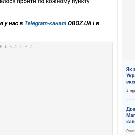
велося пройти по кожному пункту
я у нас в
Telegram-каналі
OBOZ.UA і в
Як 
Укр
екс
наф
Андр
Два
Маг
кал
Олек