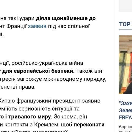
на такі удари
діяла щонайменше до
TO
нт Франції
заявив
під час спільної
і.
ії, російсько-українська війна
 для європейської безпеки.
Також він
агресія загрожує міжнародному порядку,
енстві права.
о Китаю французький президент заявив,
"Зах
зуміють серйозність ситуації та
Зеле
го і тривалого миру
. Зокрема, він
FREYJ
ти контакти з Кремлем, щоб
переконати
підтр
Європе
спільн