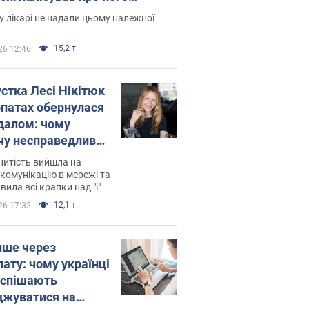
есивний" рак
 лікарі не надали цьому належної
15,2 т.
26 12:46
устка Лесі Нікітюк
рпатах обернулася
далом: чому
чу несправедливо
йтили
нитість вийшла на
комунікацію в мережі та
вила всі крапки над "і"
12,1 т.
26 17:32
ише через
лату: чому українці
оспішають
джуватися на