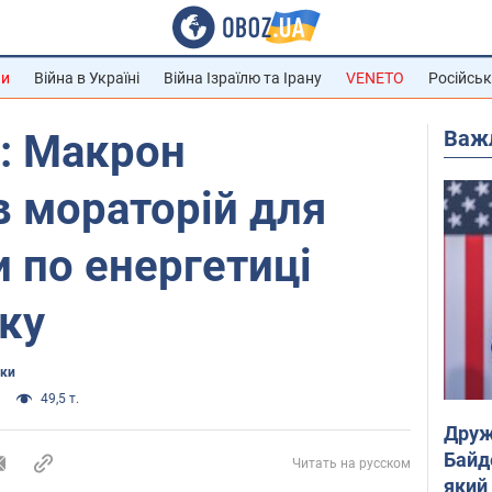
ни
Війна в Україні
Війна Ізраїлю та Ірану
VENETO
Російськ
Важ
: Макрон
 мораторій для
и по енергетиці
ку
ики
49,5 т.
Друж
Байд
Читать на русском
який