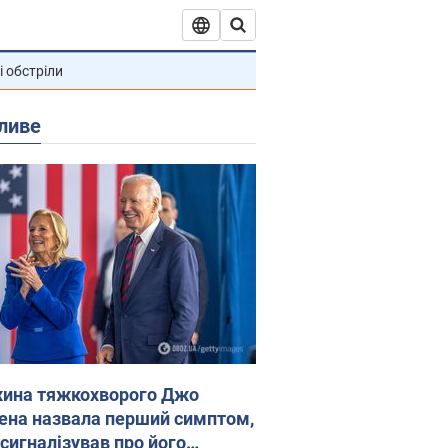
і обстріли
ливе
ина тяжкохворого Джо
ена назвала перший симптом,
 сигналізував про його