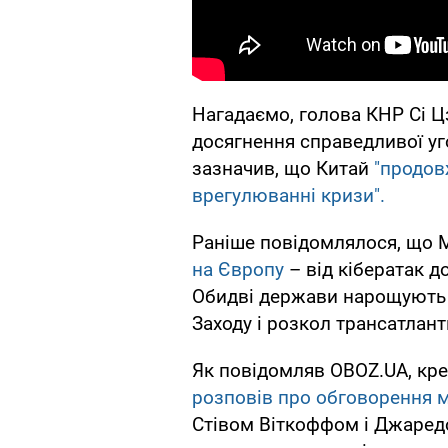
Нагадаємо, голова КНР Сі Ц
досягнення справедливої уг
зазначив, що Китай
"продовж
врегулюванні кризи".
Раніше повідомлялося, що 
на Європу
– від кібератак д
Обидві держави нарощують 
Заходу і розкол трансатлант
Як повідомляв OBOZ.UA, кр
розповів про обговорення 
Стівом Віткоффом і Джаредо