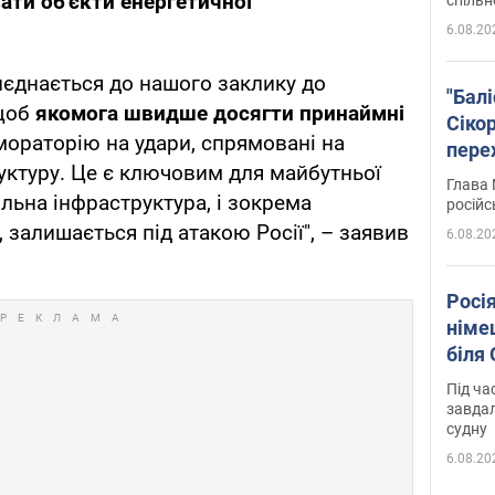
ати об'єкти енергетичної
6.08.20
иєднається до нашого заклику до
"Бал
 щоб
якомога швидше досягти принаймні
Сіко
мораторію на удари, спрямовані на
пере
уктуру. Це є ключовим для майбутньої
Укра
Глава 
ільна інфраструктура, і зокрема
російс
 залишається під атакою Росії", – заявив
6.08.20
Росі
німе
біля
Під ча
завдал
судну
6.08.20