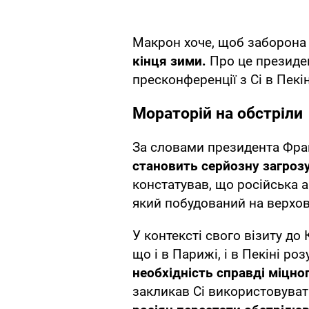
Макрон хоче, щоб заборона 
кінця зими.
Про це президе
пресконференції з Сі в Пекін
Мораторій на обстріли
За словами президента Франц
становить серйозну загрозу
констатував, що російська 
який побудований на верхов
У контексті свого візиту д
що і в Парижі, і в Пекіні ро
необхідність справді міцно
закликав Сі використовува