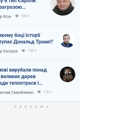
ну в тил Європи:
 загрозою
тична логістика
9,6 т.
ор Ягун
якому боці історії
тупає Дональд Трамп?
7,8 т.
ор Каспрук
иєві вирубали понад
 великих дерев
ади теплотраси і
переч Генплану
1,4 т.
ислав Самойленко