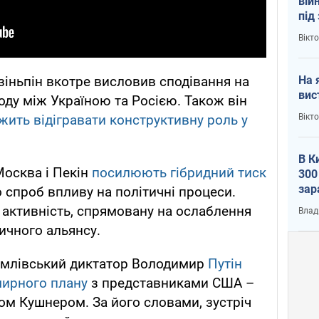
вій
під
кри
Вікт
На 
зіньпін вкотре висловив сподівання на
вис
оду між Україною та Росією. Також він
Вікт
ить відігравати конструктивну роль у
В К
Москва і Пекін
посилюють гібридний тиск
300
зар
о спроб впливу на політичні процеси.
всу
активність, спрямовану на ослаблення
Влад
ичного альянсу.
емлівський диктатор Володимир
Путін
мирного плану
з представниками США –
м Кушнером. За його словами, зустріч