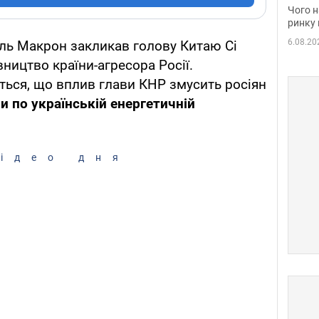
вакан
Чого н
ринку 
6.08.20
ль Макрон закликав голову Китаю Сі
вництво країни-агресора Росії.
ться, що вплив глави КНР змусить росіян
и по українській енергетичній
ідео дня