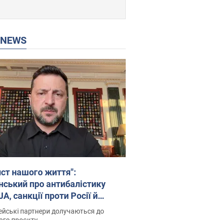
P NEWS
ист нашого життя":
нський про антибалістику
A, санкції проти Росії й
имку аграріїв. Відео
йські партнери долучаються до
ого проєкту