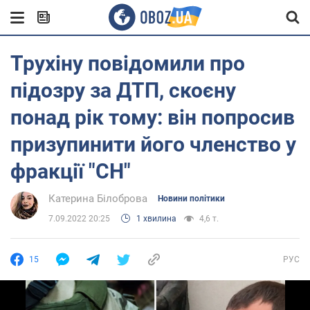
Трухіну повідомили про
підозру за ДТП, скоєну
понад рік тому: він попросив
призупинити його членство у
фракції "СН"
Катерина Білоброва
Новини політики
7.09.2022 20:25
1 хвилина
4,6 т.
15
РУС