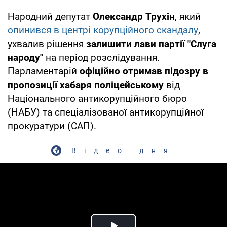
Народний депутат
Олександр Трухін
, який
опинився в центрі корупційного скандалу
,
ухвалив рішення
залишити лави партії "Слуга
народу"
на період розслідування.
Парламентарій
офіційно отримав підозру в
пропозиції хабаря поліцейському
від
Національного антикорупційного бюро
(НАБУ) та спеціалізованої антикорупційної
прокуратури (САП).
Відео дня