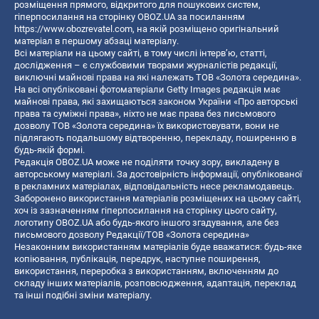
розміщення прямого, відкритого для пошукових систем,
гіперпосилання на сторінку OBOZ.UA за посиланням
https://www.obozrevatel.com
, на якій розміщено оригінальний
матеріал в першому абзаці матеріалу.
Всі матеріали на цьому сайті, в тому числі інтерв’ю, статті,
дослідження – є службовими творами журналістів редакції,
виключні майнові права на які належать ТОВ «Золота середина».
На всі опубліковані фотоматеріали Getty Images редакція має
майнові права, які захищаються законом України «Про авторські
права та суміжні права», ніхто не має права без письмового
дозволу ТОВ «Золота середина» їх використовувати, вони не
підлягають подальшому відтворенню, перекладу, поширенню в
будь-якій формі.
Редакція OBOZ.UA може не поділяти точку зору, викладену в
авторському матеріалі. За достовірність інформації, опублікованої
в рекламних матеріалах, відповідальність несе рекламодавець.
Заборонено використання матеріалів розміщених на цьому сайті,
хоч із зазначенням гіперпосилання на сторінку цього сайту,
логотипу OBOZ.UA або будь-якого іншого згадування, але без
письмового дозволу Редакції/ТОВ «Золота середина»
Незаконним використанням матеріалів буде вважатися: будь-яке
копiювання, публiкацiя, передрук, наступне поширення,
використання, переробка з використанням, включенням до
складу інших матеріалів, розповсюдження, адаптація, переклад
та інші подібні зміни матеріалу.