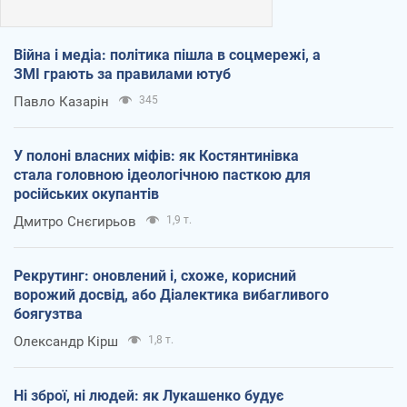
Війна і медіа: політика пішла в соцмережі, а
ЗМІ грають за правилами ютуб
Павло Казарін
345
У полоні власних міфів: як Костянтинівка
стала головною ідеологічною пасткою для
російських окупантів
Дмитро Снєгирьов
1,9 т.
Рекрутинг: оновлений і, схоже, корисний
ворожий досвід, або Діалектика вибагливого
боягузтва
Олександр Кірш
1,8 т.
Ні зброї, ні людей: як Лукашенко будує