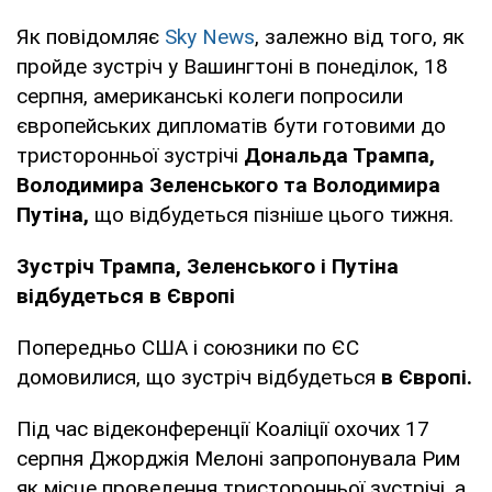
Як повідомляє
Sky News
, залежно від того, як
пройде зустріч у Вашингтоні в понеділок, 18
серпня, американські колеги попросили
європейських дипломатів бути готовими до
тристоронньої зустрічі
Дональда Трампа,
Володимира Зеленського та Володимира
Путіна,
що відбудеться пізніше цього тижня.
Зустріч Трампа, Зеленського і Путіна
відбудеться в Європі
Попередньо США і союзники по ЄС
домовилися, що зустріч відбудеться
в Європі.
Під час відеконференції Коаліції охочих 17
серпня Джорджія Мелоні запропонувала Рим
як місце проведення тристоронньої зустрічі, а