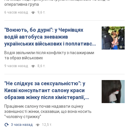
оперативна група
6 часов назад
9,6 т.
"Воюють, бо дурні": у Чернівцях
водій автобуса зневажив
українських військових і поплатився.
Відео
Водія звільнили після конфлікту з пасажирами
та образ військових
9 часов назад
8,6 т.
"Не слідкує за сексуальністю": у
Києві консультант салону краси
образив жінку після хімієтерапії,
розгорівся скандал. Фото
Працівник салону почав надавати оцінку
зовнішності жінки, сказавши, що вона носить
"чоловічу стрижку"
3 часа назад
12,5 т.