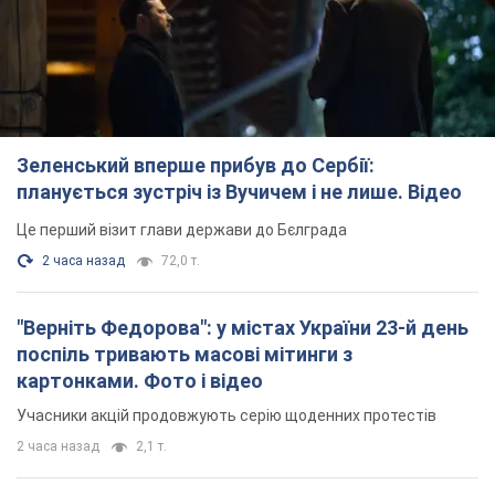
Зеленський вперше прибув до Сербії:
планується зустріч із Вучичем і не лише. Відео
Це перший візит глави держави до Бєлграда
2 часа назад
72,0 т.
"Верніть Федорова": у містах України 23-й день
поспіль тривають масові мітинги з
картонками. Фото і відео
Учасники акцій продовжують серію щоденних протестів
2 часа назад
2,1 т.