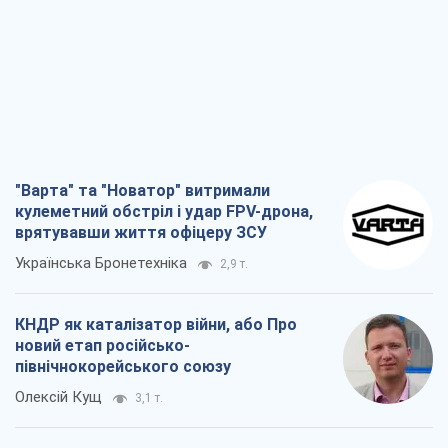
"Варта" та "Новатор" витримали
кулеметний обстріл і удар FPV-дрона,
врятувавши життя офіцеру ЗСУ
Українська Бронетехніка
2,9 т.
КНДР як каталізатор війни, або Про
новий етап російсько-
північнокорейського союзу
Олексій Кущ
3,1 т.