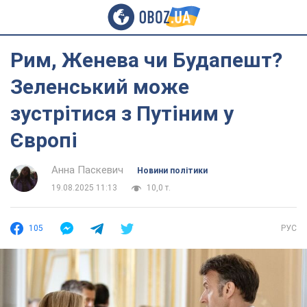
Рим, Женева чи Будапешт?
Зеленський може
зустрітися з Путіним у
Європі
Анна Паскевич
Новини політики
19.08.2025 11:13
10,0 т.
105
РУС