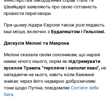
Міністерства закордонних справ Італії та
Швейцарії заявляють про свою готовність
провести переговори.
При цьому лідери Європи також розглядають
інші місця, включно з
Будапештом і Гельсінкі.
Дискусія Мелоні та Макрона
Мелоні сказала своїм союзникам, що наразі
немає нічого іншого, окрім як
підтримувати
зусилля Трампа "терпляче і наполегливо",
не
нападаючи на нього, навіть коли бажання
зникає через його надмірно доброзичливі
тони щодо Путіна, повідомляє
Corriere della
Sera
.