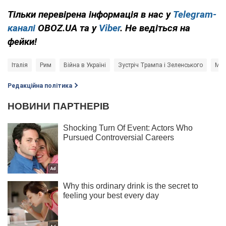
Тільки перевірена інформація в нас у
Telegram-
каналі
OBOZ.UA та у
Viber
. Не ведіться на
фейки!
Італія
Рим
Війна в Україні
Зустріч Трампа і Зеленського
Мир
Редакційна політика