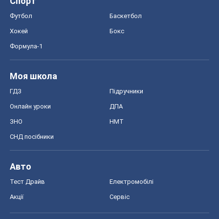
Спорт
Футбол
Баскетбол
Хокей
Бокс
Формула-1
Моя школа
ГДЗ
Підручники
Онлайн уроки
ДПА
ЗНО
НМТ
СНД посібники
Авто
Тест Драйв
Електромобілі
Акції
Сервіс