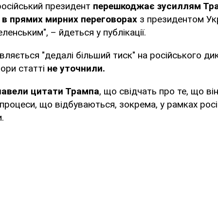
російський президент
перешкоджає зусиллям Тр
 в прямих мирних переговорах
з президентом Ук
енським", – йдеться у публікації.
вляється "дедалі більший тиск" на російського ди
тори статті
не уточнили.
авели цитати Трампа
, що свідчать про те, що в
 процеси, що відбуваються, зокрема, у рамках рос
.