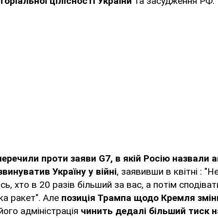
торіальної цілісності України
та засудження РФ.
еречили проти заяви G7, в якій Росію назвали 
звинуватив Україну у війні
, заявивши в квітні : "Н
сь, хто в 20 разів більший за вас, а потім сподіва
ка ракет". Але
позиція Трампа щодо Кремля змі
 його адміністрація
чинить дедалі більший тиск 