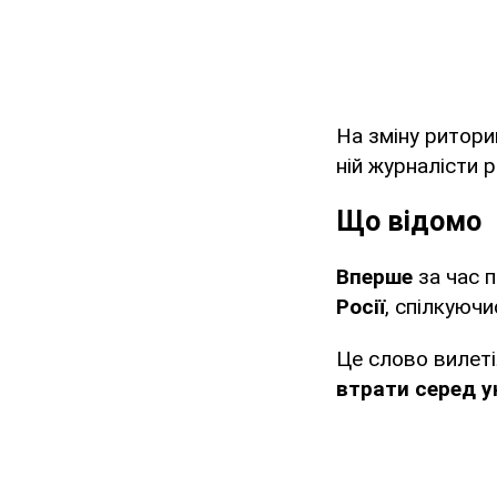
На зміну ритор
ній журналісти 
Що відомо
Вперше
за час 
Росії
, спілкуюч
Це слово вилеті
втрати серед у