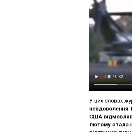
У цих словах жу
невдоволення Т
США відмовляв
лютому стала н