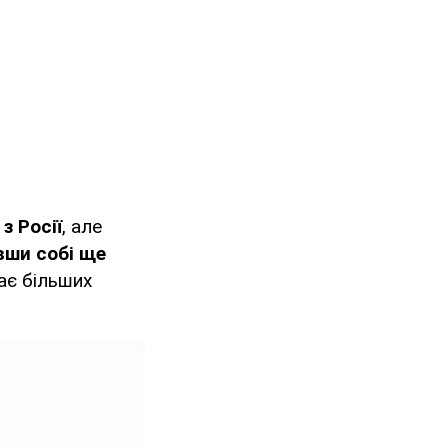
з Росії
, але
вши собі ще
ає більших