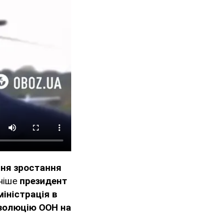
ня зростання
ніше
президент
іністрація в
золюцію ООН на