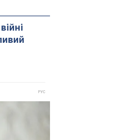
війні
жливий
РУС