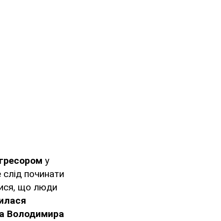
агресором
у
е слід починати
тися, що люди
нилася
на Володимира