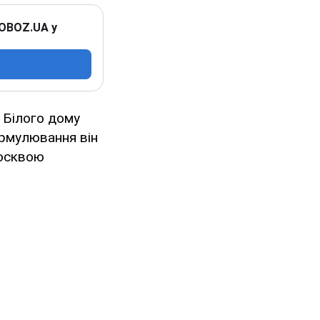
 OBOZ.UA у
 Білого дому
ормулювання він
Москвою