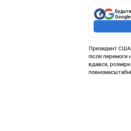
Будьте
Google
Президент СШ
після перемоги 
вдався, розмірк
повномасштабній