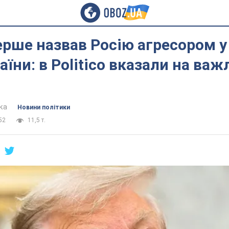
рше назвав Росію агресором у 
аїни: в Politico вказали на ва
ка
Новини політики
52
11,5 т.