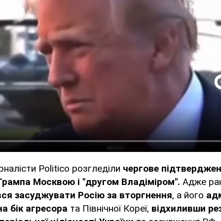
рналісти Politico розгледіли
чергове підтверджен
рампа Москвою і "другом Владіміром".
Адже ра
ся засуджувати Росію за вторгнення
, а його
адм
а бік агресора
та Північної Кореї,
відхиливши ре