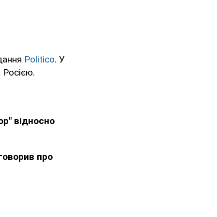
идання
Politico
. У
 Росією.
ор" відносно
говорив про