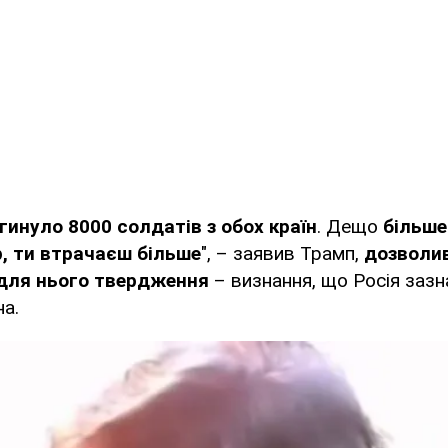
гинуло 8000 солдатів з обох країн
. Дещо
більше 
р, ти втрачаєш більше
", – заявив Трамп,
дозволи
 для нього твердження
– визнання, що Росія зазн
на.