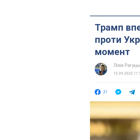
Трамп впе
проти Укр
момент
Лілія Рагуць
15.09.2025 11:
21