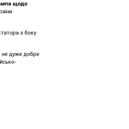
ампа щодо
раїни
ктатора з боку
ін не дуже добре
ійсько-