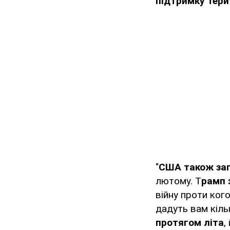
підтримку тери
"
США також зап
лютому. Т
рамп 
війну проти кого
дадуть вам кіль
протягом літа
,