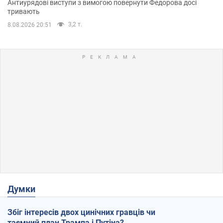
Антиурядові виступи з вимогою повернути Федорова досі
тривають
3,2 т.
8.08.2026 20:51
Думки
Збіг інтересів двох цинічних гравців чи
таємний план Трампа і Путіна?