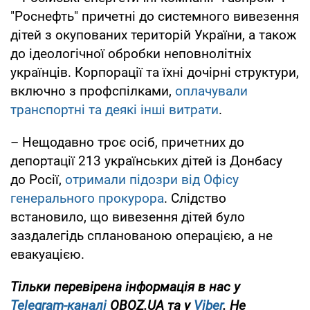
"Роснефть" причетні до системного вивезення
дітей з окупованих територій України, а також
до ідеологічної обробки неповнолітніх
українців. Корпорації та їхні дочірні структури,
включно з профспілками,
оплачували
транспортні та деякі інші витрати
.
– Нещодавно троє осіб, причетних до
депортації 213 українських дітей із Донбасу
до Росії,
отримали підозри від Офісу
генерального прокурора
. Слідство
встановило, що вивезення дітей було
заздалегідь спланованою операцією, а не
евакуацією.
Тільки перевірена інформація в нас у
Telegram-каналі
OBOZ.UA та у
Viber
. Не