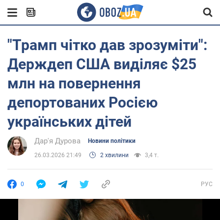
"Трамп чітко дав зрозуміти":
Держдеп США виділяє $25
млн на повернення
депортованих Росією
українських дітей
Дар'я Дурова
Новини політики
26.03.2026 21:49
2 хвилини
3,4 т.
0
РУС