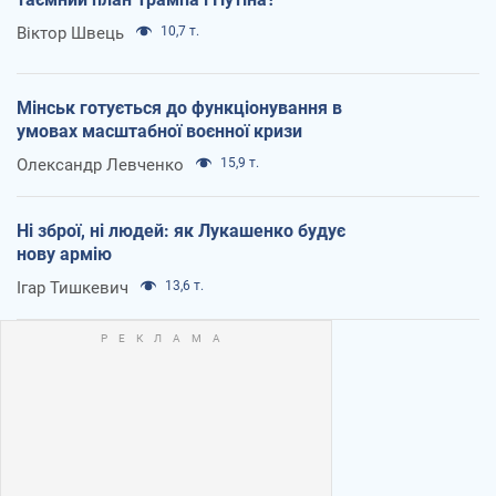
Віктор Швець
10,7 т.
Мінськ готується до функціонування в
умовах масштабної воєнної кризи
Олександр Левченко
15,9 т.
Ні зброї, ні людей: як Лукашенко будує
нову армію
Ігар Тишкевич
13,6 т.