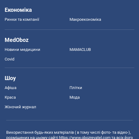
Економіка
Ринки та компанії
Макроекономіка
MedOboz
Новини медицини
MAMACLUB
Covid
Шоу
Афіша
Плітки
Краса
Мода
Жіночий журнал
Використання будь-яких матеріалів ( в тому числі фото- та відео-),
розміщених на цьому сайті
https://www.obozrevatel.com
та всіх його