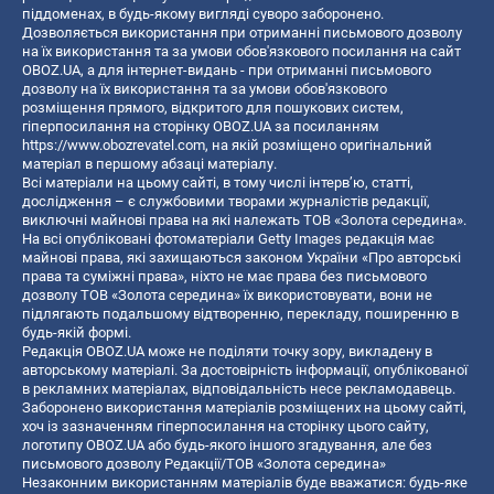
піддоменах, в будь-якому вигляді суворо заборонено.
Дозволяється використання при отриманні письмового дозволу
на їх використання та за умови обов'язкового посилання на сайт
OBOZ.UA, а для інтернет-видань - при отриманні письмового
дозволу на їх використання та за умови обов'язкового
розміщення прямого, відкритого для пошукових систем,
гіперпосилання на сторінку OBOZ.UA за посиланням
https://www.obozrevatel.com
, на якій розміщено оригінальний
матеріал в першому абзаці матеріалу.
Всі матеріали на цьому сайті, в тому числі інтерв’ю, статті,
дослідження – є службовими творами журналістів редакції,
виключні майнові права на які належать ТОВ «Золота середина».
На всі опубліковані фотоматеріали Getty Images редакція має
майнові права, які захищаються законом України «Про авторські
права та суміжні права», ніхто не має права без письмового
дозволу ТОВ «Золота середина» їх використовувати, вони не
підлягають подальшому відтворенню, перекладу, поширенню в
будь-якій формі.
Редакція OBOZ.UA може не поділяти точку зору, викладену в
авторському матеріалі. За достовірність інформації, опублікованої
в рекламних матеріалах, відповідальність несе рекламодавець.
Заборонено використання матеріалів розміщених на цьому сайті,
хоч із зазначенням гіперпосилання на сторінку цього сайту,
логотипу OBOZ.UA або будь-якого іншого згадування, але без
письмового дозволу Редакції/ТОВ «Золота середина»
Незаконним використанням матеріалів буде вважатися: будь-яке