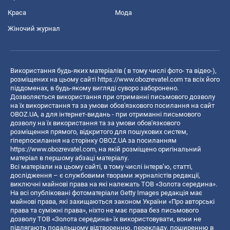
Краса
Мода
Жіночий журнал
Використання будь-яких матеріалів ( в тому числі фото- та відео-),
розміщених на цьому сайті
https://www.obozrevatel.com
та всіх його
піддоменах, в будь-якому вигляді суворо заборонено.
Дозволяється використання при отриманні письмового дозволу
на їх використання та за умови обов'язкового посилання на сайт
OBOZ.UA, а для інтернет-видань - при отриманні письмового
дозволу на їх використання та за умови обов'язкового
розміщення прямого, відкритого для пошукових систем,
гіперпосилання на сторінку OBOZ.UA за посиланням
https://www.obozrevatel.com
, на якій розміщено оригінальний
матеріал в першому абзаці матеріалу.
Всі матеріали на цьому сайті, в тому числі інтерв’ю, статті,
дослідження – є службовими творами журналістів редакції,
виключні майнові права на які належать ТОВ «Золота середина».
На всі опубліковані фотоматеріали Getty Images редакція має
майнові права, які захищаються законом України «Про авторські
права та суміжні права», ніхто не має права без письмового
дозволу ТОВ «Золота середина» їх використовувати, вони не
підлягають подальшому відтворенню, перекладу, поширенню в