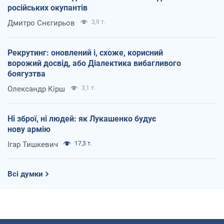
російських окупантів
Дмитро Снєгирьов
3,9 т.
Рекрутинг: оновлений і, схоже, корисний
ворожий досвід, або Діалектика вибагливого
боягузтва
Олександр Кірш
3,1 т.
Ні зброї, ні людей: як Лукашенко будує
нову армію
Ігар Тишкевич
17,3 т.
Всі думки