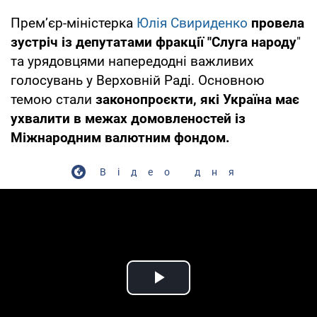
Премʼєр-міністерка
Юлія Свириденко
провела
зустріч із депутатами фракції "Слуга народу
"
та урядовцями напередодні важливих
голосувань у Верховній Раді. Основною
темою стали
законопроєкти, які Україна має
ухвалити в межах домовленостей із
Міжнародним валютним фондом.
Відео дня
Play Video