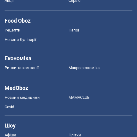
Акції
Сервіс
Food Oboz
Рецепти
Напої
Новини Кулінарії
Економіка
Ринки та компанії
Макроекономіка
MedOboz
Новини медицини
MAMACLUB
Covid
Шоу
Афіша
Плітки