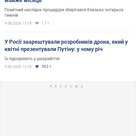
майже місяць
Помітний наслідок процедури зберігався близько чотирьох
тижнів
1,7 т.
9.08.2026 13:19
У Росії заарештували розробників дрона, який у
квітні презентували Путіну: у чому річ
Їх підозрюють у шахрайстві
39,2 т.
9.08.2026 12:28