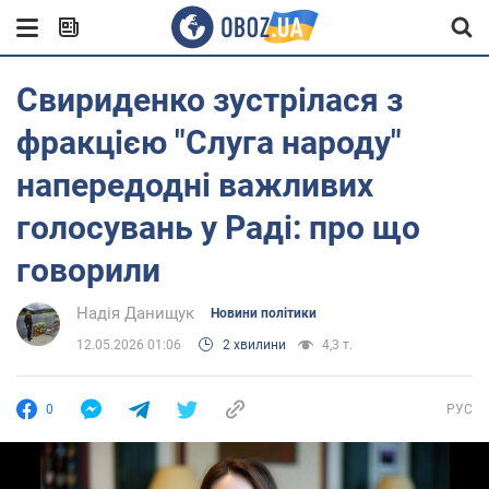
Свириденко зустрілася з
фракцією "Слуга народу"
напередодні важливих
голосувань у Раді: про що
говорили
Надія Данищук
Новини політики
12.05.2026 01:06
2 хвилини
4,3 т.
0
РУС