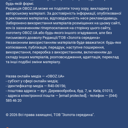
будь-якій формі.
Редакція OBOZ.UA може не поділяти точку зору, викладену в
авторському матеріалі. За достовірність інформації, опублікованої
в рекламних матеріалах, відповідальність несе рекламодавець.
Заборонено використання матеріалів розміщених на цьому сайті,
хоч із зазначенням гіперпосилання на сторінку цього сайту,
логотипу OBOZ.UA або будь-якого іншого згадування, але без
письмового дозволу Редакції/ТОВ «Золота середина»
Незаконним використанням матеріалів буде вважатися: будь-яке
копiювання, публiкацiя, передрук, наступне поширення,
використання, переробка з використанням, включенням до
складу інших матеріалів, розповсюдження, адаптація, переклад
та інші подібні зміни матеріалу.
Назва онлайн медіа — «OBOZ.UA»
- суб'єкт у сфері онлайн медіа;
- ідентифікатор медіа — R40-06156;
- поштова адреса — вул. Деревообробна, буд. 7, м. Київ, 01013;
- адреса електронної пошти —
[email protected]
; - телефон — (044)
585 46 20
© 2026 Всі права захищені, ТОВ "Золота середина".