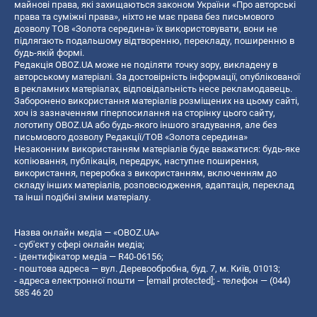
майнові права, які захищаються законом України «Про авторські
права та суміжні права», ніхто не має права без письмового
дозволу ТОВ «Золота середина» їх використовувати, вони не
підлягають подальшому відтворенню, перекладу, поширенню в
будь-якій формі.
Редакція OBOZ.UA може не поділяти точку зору, викладену в
авторському матеріалі. За достовірність інформації, опублікованої
в рекламних матеріалах, відповідальність несе рекламодавець.
Заборонено використання матеріалів розміщених на цьому сайті,
хоч із зазначенням гіперпосилання на сторінку цього сайту,
логотипу OBOZ.UA або будь-якого іншого згадування, але без
письмового дозволу Редакції/ТОВ «Золота середина»
Незаконним використанням матеріалів буде вважатися: будь-яке
копiювання, публiкацiя, передрук, наступне поширення,
використання, переробка з використанням, включенням до
складу інших матеріалів, розповсюдження, адаптація, переклад
та інші подібні зміни матеріалу.
Назва онлайн медіа — «OBOZ.UA»
- суб'єкт у сфері онлайн медіа;
- ідентифікатор медіа — R40-06156;
- поштова адреса — вул. Деревообробна, буд. 7, м. Київ, 01013;
- адреса електронної пошти —
[email protected]
; - телефон — (044)
585 46 20