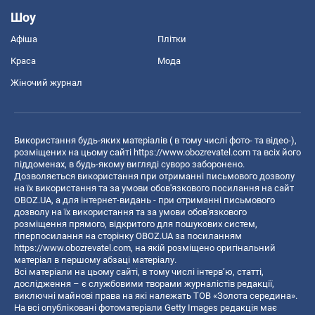
Шоу
Афіша
Плітки
Краса
Мода
Жіночий журнал
Використання будь-яких матеріалів ( в тому числі фото- та відео-),
розміщених на цьому сайті
https://www.obozrevatel.com
та всіх його
піддоменах, в будь-якому вигляді суворо заборонено.
Дозволяється використання при отриманні письмового дозволу
на їх використання та за умови обов'язкового посилання на сайт
OBOZ.UA, а для інтернет-видань - при отриманні письмового
дозволу на їх використання та за умови обов'язкового
розміщення прямого, відкритого для пошукових систем,
гіперпосилання на сторінку OBOZ.UA за посиланням
https://www.obozrevatel.com
, на якій розміщено оригінальний
матеріал в першому абзаці матеріалу.
Всі матеріали на цьому сайті, в тому числі інтерв’ю, статті,
дослідження – є службовими творами журналістів редакції,
виключні майнові права на які належать ТОВ «Золота середина».
На всі опубліковані фотоматеріали Getty Images редакція має