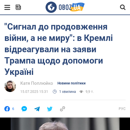
"Сигнал до продовження
війни, а не миру": в Кремлі
відреагували на заяви
Трампа щодо допомоги
Україні
Катя Поплюйко
Новини політики
15.07.2025 15:31
1 хвилина
9,9 т.
6
РУС