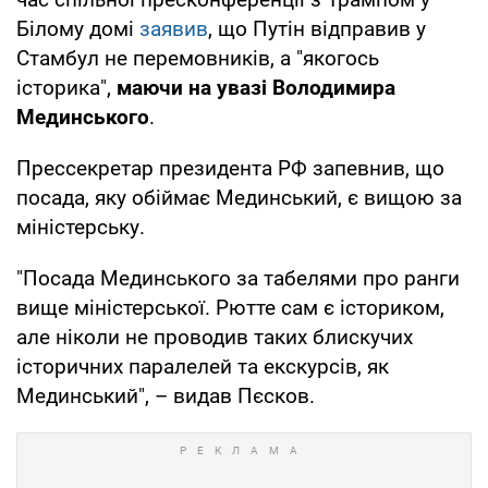
Білому домі
заявив
, що Путін відправив у
Стамбул не перемовників, а "якогось
історика",
маючи на увазі Володимира
Мединського
.
Прессекретар президента РФ запевнив, що
посада, яку обіймає Мединський, є вищою за
міністерську.
"Посада Мединського за табелями про ранги
вище міністерської. Рютте сам є істориком,
але ніколи не проводив таких блискучих
історичних паралелей та екскурсів, як
Мединський", – видав Пєсков.