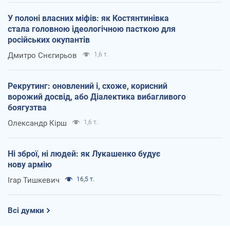
У полоні власних міфів: як Костянтинівка
стала головною ідеологічною пасткою для
російських окупантів
Дмитро Снєгирьов
1,6 т.
Рекрутинг: оновлений і, схоже, корисний
ворожий досвід, або Діалектика вибагливого
боягузтва
Олександр Кірш
1,6 т.
Ні зброї, ні людей: як Лукашенко будує
нову армію
Ігар Тишкевич
16,5 т.
Всі думки