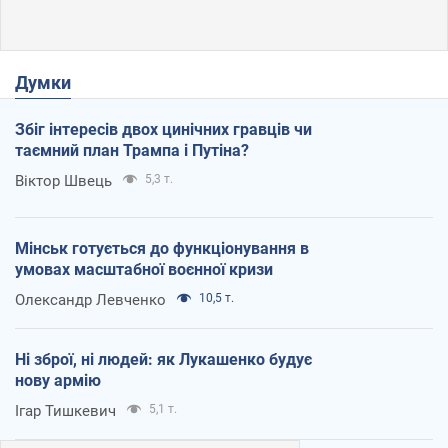
Думки
Збіг інтересів двох цинічних гравців чи
таємний план Трампа і Путіна?
Віктор Швець
5,3 т.
Мінськ готується до функціонування в
умовах масштабної воєнної кризи
Олександр Левченко
10,5 т.
Ні зброї, ні людей: як Лукашенко будує
нову армію
Ігар Тишкевич
5,1 т.