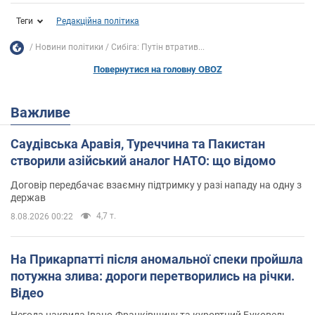
Теги
Редакційна політика
Новини політики
Сибіга: Путін втратив...
Повернутися на головну OBOZ
Важливе
Саудівська Аравія, Туреччина та Пакистан
створили азійський аналог НАТО: що відомо
Договір передбачає взаємну підтримку у разі нападу на одну з
держав
4,7 т.
8.08.2026 00:22
На Прикарпатті після аномальної спеки пройшла
потужна злива: дороги перетворились на річки.
Відео
Негода накрила Івано-Франківщину та курортний Буковель