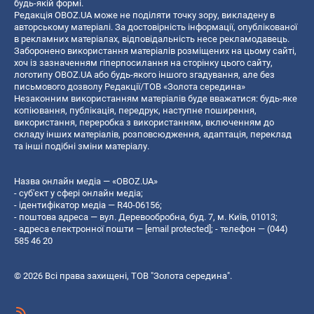
будь-якій формі.
Редакція OBOZ.UA може не поділяти точку зору, викладену в
авторському матеріалі. За достовірність інформації, опублікованої
в рекламних матеріалах, відповідальність несе рекламодавець.
Заборонено використання матеріалів розміщених на цьому сайті,
хоч із зазначенням гіперпосилання на сторінку цього сайту,
логотипу OBOZ.UA або будь-якого іншого згадування, але без
письмового дозволу Редакції/ТОВ «Золота середина»
Незаконним використанням матеріалів буде вважатися: будь-яке
копiювання, публiкацiя, передрук, наступне поширення,
використання, переробка з використанням, включенням до
складу інших матеріалів, розповсюдження, адаптація, переклад
та інші подібні зміни матеріалу.
Назва онлайн медіа — «OBOZ.UA»
- суб'єкт у сфері онлайн медіа;
- ідентифікатор медіа — R40-06156;
- поштова адреса — вул. Деревообробна, буд. 7, м. Київ, 01013;
- адреса електронної пошти —
[email protected]
; - телефон — (044)
585 46 20
© 2026 Всі права захищені, ТОВ "Золота середина".