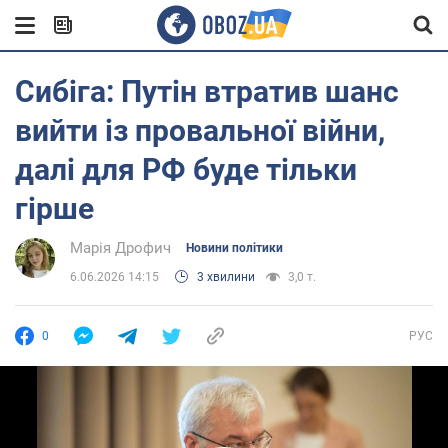
Сибіга: Путін втратив шанс
вийти із провальної війни,
далі для РФ буде тільки
гірше
Марія Дрофич
Новини політики
6.06.2026 14:15
3 хвилини
3,0 т.
0
РУС