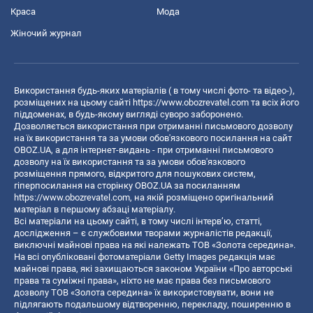
Краса
Мода
Жіночий журнал
Використання будь-яких матеріалів ( в тому числі фото- та відео-),
розміщених на цьому сайті
https://www.obozrevatel.com
та всіх його
піддоменах, в будь-якому вигляді суворо заборонено.
Дозволяється використання при отриманні письмового дозволу
на їх використання та за умови обов'язкового посилання на сайт
OBOZ.UA, а для інтернет-видань - при отриманні письмового
дозволу на їх використання та за умови обов'язкового
розміщення прямого, відкритого для пошукових систем,
гіперпосилання на сторінку OBOZ.UA за посиланням
https://www.obozrevatel.com
, на якій розміщено оригінальний
матеріал в першому абзаці матеріалу.
Всі матеріали на цьому сайті, в тому числі інтерв’ю, статті,
дослідження – є службовими творами журналістів редакції,
виключні майнові права на які належать ТОВ «Золота середина».
На всі опубліковані фотоматеріали Getty Images редакція має
майнові права, які захищаються законом України «Про авторські
права та суміжні права», ніхто не має права без письмового
дозволу ТОВ «Золота середина» їх використовувати, вони не
підлягають подальшому відтворенню, перекладу, поширенню в