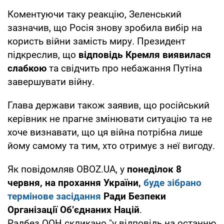
Коментуючи таку реакцію, Зеленський
зазначив, що Росія знову зробила вибір на
користь війни замість миру. Президент
підкреслив, що
відповідь Кремля виявилася
слабкою
та свідчить про небажання Путіна
завершувати війну.
Глава держави також заявив, що російський
керівник не прагне змінювати ситуацію та не
хоче визнавати, що ця війна потрібна лише
йому самому та тим, хто отримує з неї вигоду.
Як повідомляв OBOZ.UA, у
понеділок 8
червня, на прохання України,
буде зібрано
термінове засідання
Ради Безпеки
Організації Об’єднаних Націй
.
Радбез ООН скликано "у відповідь на останню