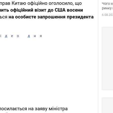
вакан
прав Китаю офіційно оголосило, що
Чого н
ринку 
ить офіційний візит до США восени
6.08.20
ться
на особисте запрошення президента
ідео дня
посилається на заяву міністра