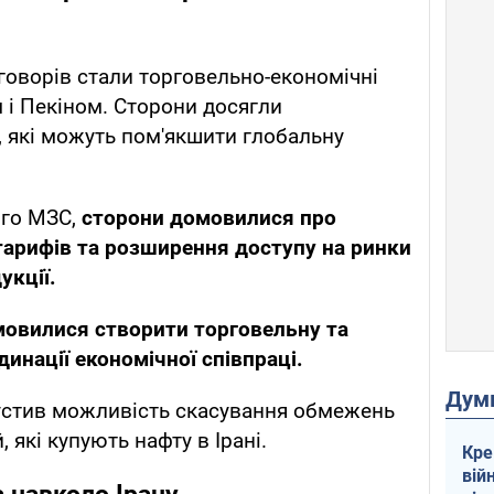
говорів стали торговельно-економічні
і Пекіном. Сторони досягли
 які можуть пом'якшити глобальну
ого МЗС,
сторони домовилися про
арифів та розширення доступу на ринки
укції.
овилися створити торговельну та
динації економічної співпраці.
Дум
стив можливість скасування обмежень
 які купують нафту в Ірані.
Кре
вій