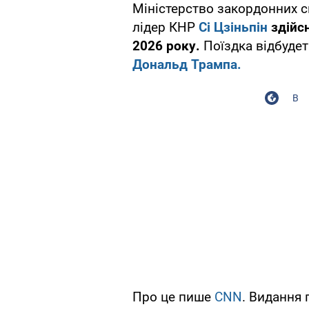
Міністерство закордонних с
лідер КНР
Сі Цзіньпін
здійсн
2026 року.
Поїздка відбуде
Дональд Трампа.
В
Про це пише
CNN
. Видання 