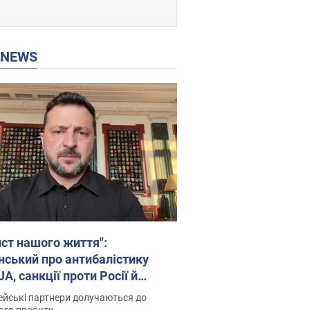
P NEWS
ист нашого життя":
нський про антибалістику
A, санкції проти Росії й
имку аграріїв. Відео
йські партнери долучаються до
ого проєкту