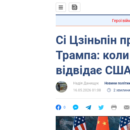
Герої вій
Сі Цзіньпін 
Трампа: коли
відвідає СШ
Надія Данищук
Новини політи
16.05.2026 01:08
2 хвилин
0