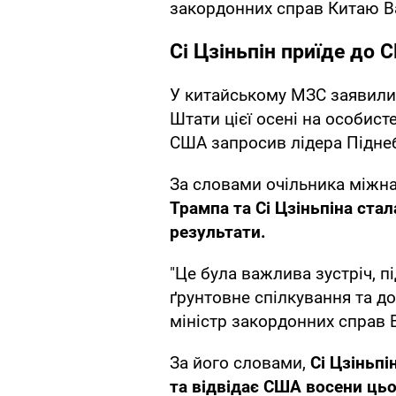
закордонних справ Китаю Ва
Сі Цзіньпін приїде до 
У китайському МЗС заявили,
Штати цієї осені на особис
США запросив лідера Піднебе
За словами очільника міжна
Трампа та Сі Цзіньпіна стал
результати.
"Це була важлива зустріч, п
ґрунтовне спілкування та до
міністр закордонних справ В
За його словами,
Сі Цзіньп
та відвідає США восени цьо