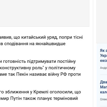
аявив, що китайський уряд, попри тісні
ив сподівання на якнайшвидше
Як 
Укр
екс
 готовність підтримувати постійну
наф
 конструктивну роль" у політичному
Андр
аме так Пекін називає війну РФ проти
Два
Маг
го зближення у Кремлі оголосили, що
кал
имир Путін також планує терміновий
Олек