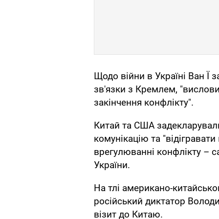
Щодо війни в Україні Ван Ї з
зв'язки з Кремлем, "вислов
закінчення конфлікту".
Китай та США задекларували
комунікацію та "відігравати
врегулюванні конфлікту – с
України.
На тлі американо-китайсько
російський диктатор Волод
візит до Китаю.