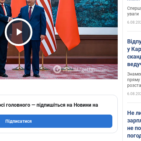
"агр
Спершу
уваги
6.08.20
Play Video
Відп
у Ка
скан
веду
захе
Знаме
пряму 
розста
6.08.20
сі головного — підпишіться на Новини на
Не л
зарп
Підписатися
не п
пого