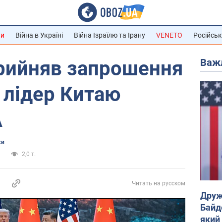
ни
Війна в Україні
Війна Ізраїлю та Ірану
VENETO
Російськ
Важ
прийняв запрошення
 лідер Китаю
А
ки
и
2,0 т.
Читать на русском
Друж
Байд
який