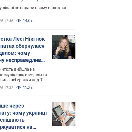
есивний" рак
 лікарі не надали цьому належної
14,3 т.
26 12:46
устка Лесі Нікітюк
рпатах обернулася
далом: чому
чу несправедливо
йтили
нитість вийшла на
комунікацію в мережі та
вила всі крапки над "і"
11,0 т.
26 17:32
ише через
лату: чому українці
оспішають
джуватися на