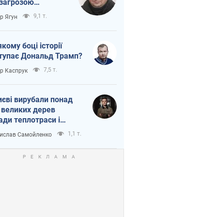
 загрозою
тична логістика
9,1 т.
ор Ягун
якому боці історії
тупає Дональд Трамп?
7,5 т.
ор Каспрук
иєві вирубали понад
 великих дерев
ади теплотраси і
переч Генплану
1,1 т.
ислав Самойленко