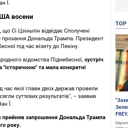
н Ї.
США восени
TO
 що Сі Цзіньпін відвідає Сполучені
те прохання Дональда Трампа. Президент
сної під час візиту до Пекіну.
родного відомства Піднебесної,
зустріч
а "історичною" та мала конкретні
ід час якої глави двох держав провели
сягли суттєвих результатів", – заявив
"Зах
ан Ї.
Зеле
FREYJ
ін прийняв запрошення Дональда Трампа
підтр
Європе
го року.
спільн