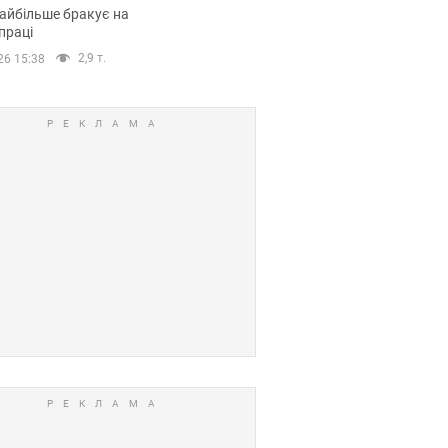
сії
айбільше бракує на
праці
2,9 т.
26 15:38