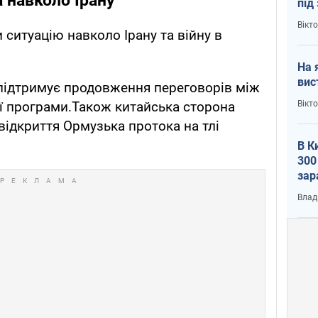
а навколо Ірану
під
кри
Вікт
ситуацію навколо Ірану та війну в
На 
вис
 підтримує продовження переговорів між
Вікт
ї програми.Також китайська сторона
ідкриття Ормузька протока на тлі
В К
300
зар
всу
Влад