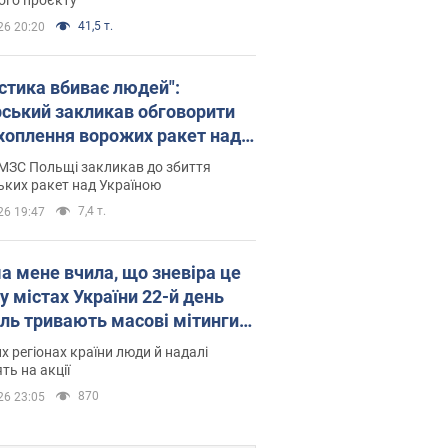
41,5 т.
26 20:20
істика вбиває людей":
рський закликав обговорити
хоплення ворожих ракет над
їною
МЗС Польщі закликав до збиття
ьких ракет над Україною
7,4 т.
26 19:47
а мене вчила, що зневіра це
 у містах України 22-й день
іль тривають масові мітинги
овернення Федорова. Фото і
их регіонах країни люди й надалі
о
ть на акції
870
26 23:05