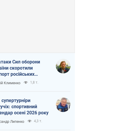
атаки Сил оборони
аїни скоротили
порт російських
топродуктів
1,8 т.
ій Клименко
 супертурніри
учіх: спортивний
ендар осені 2026 року
4,3 т.
сандр Липенко