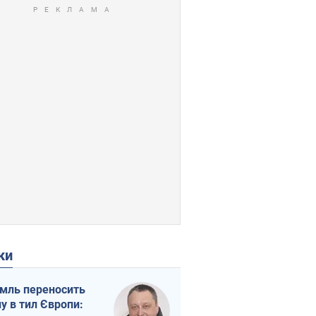
ки
мль переносить
ну в тил Європи: