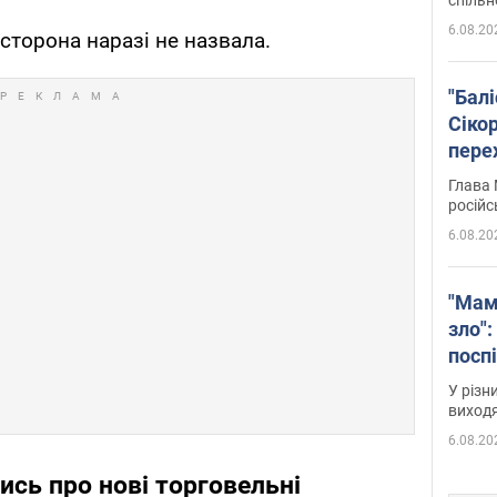
6.08.20
 сторона наразі не назвала.
"Бал
Сіко
пере
Укра
Глава 
російс
6.08.20
"Мам
зло":
посп
за п
У різн
віде
виходя
6.08.20
сь про нові торговельні