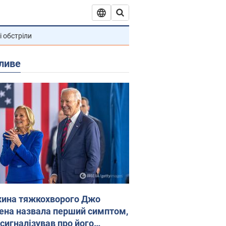
і обстріли
ливе
ина тяжкохворого Джо
ена назвала перший симптом,
 сигналізував про його