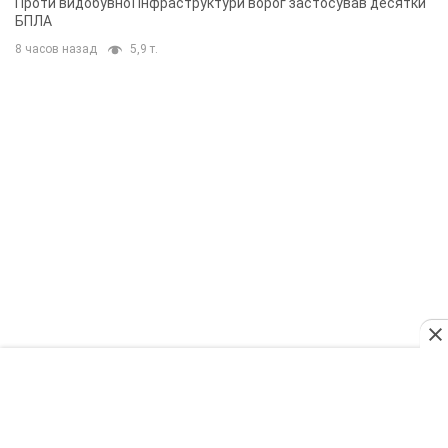
Проти видобувної інфраструктури ворог застосував десятки
БПЛА
8 часов назад
5,9 т.