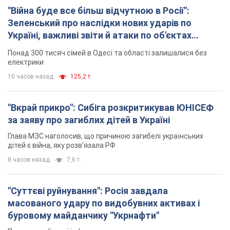
"Війна буде все більш відчутною в Росії":
Зеленський про наслідки нових ударів по
Україні, важливі звіти й атаки по об'єктах
ворога. Відео
Понад 300 тисяч сімей в Одесі та області залишалися без
електрики
10 часов назад
125,2 т.
"Вкрай прикро": Сибіга розкритикував ЮНІСЕФ
за заяву про загиблих дітей в Україні
Глава МЗС наголосив, що причиною загибелі українських
дітей є війна, яку розв'язала РФ
8 часов назад
7,6 т.
"Суттєві руйнування": Росія завдала
масованого удару по видобувних активах і
буровому майданчику "Укрнафти"