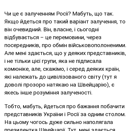
Чи це є залученням Росії? Мабуть, що так.
Якщо йдеться про такий варіант залучення, то
він очевидний. Він, власне, і сьогодні
відбувається – це перемовини, через
посередників, про обмін військовополоненими.
Але мені здається, що у деяких представників,
і не тільки цієї групи, яка не підписала
комюніке, але, скажімо, і серед деяких країн,
які належать до цивілізованого світу (тут я
доволі прозоро натякаю на Швейцарію), є
якесь інше розуміння залученості.
Тобто, мабуть, йдеться про бажання побачити
представників України і Росії за одним столом.
На цьому чогось дуже сильно наполягала
президентка Швейцарії. Тут, мені здається,