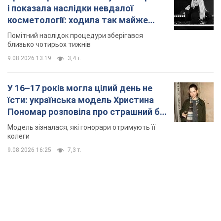
і показала наслідки невдалої
косметології: ходила так майже
місяць
Помітний наслідок процедури зберігався
близько чотирьох тижнів
9.08.2026 13:19
3,4 т.
У 16–17 років могла цілий день не
їсти: українська модель Христина
Пономар розповіла про страшний бік
модельної кар’єри
Модель зізналася, які гонорари отримують її
колеги
9.08.2026 16:25
7,3 т.