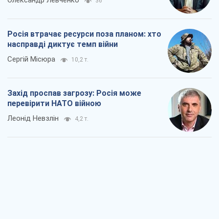
Олександр Левченко
36
Росія втрачає ресурси поза планом: хто
насправді диктує темп війни
Сергій Місюра
10,2 т.
Захід проспав загрозу: Росія може
перевірити НАТО війною
Леонід Невзлін
4,2 т.