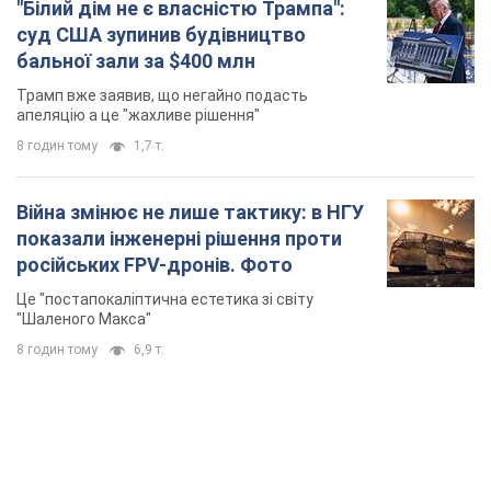
"Білий дім не є власністю Трампа":
суд США зупинив будівництво
бальної зали за $400 млн
Трамп вже заявив, що негайно подасть
апеляцію а це "жахливе рішення"
8 годин тому
1,7 т.
Війна змінює не лише тактику: в НГУ
показали інженерні рішення проти
російських FPV-дронів. Фото
Це "постапокаліптична естетика зі світу
"Шаленого Макса"
8 годин тому
6,9 т.