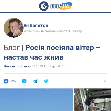
Ян Валетов
Український письменник-фантаст і блогер
Блог |
Росія посіяла вітер –
настав час жнив
Новини політики
6.08.2023 11:58
41,7 т.
324
РУС