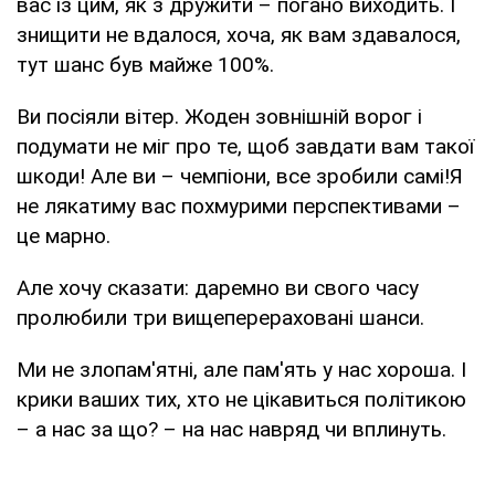
вас із цим, як з дружити – погано виходить. І
знищити не вдалося, хоча, як вам здавалося,
тут шанс був майже 100%.
Ви посіяли вітер. Жоден зовнішній ворог і
подумати не міг про те, щоб завдати вам такої
шкоди! Але ви – чемпіони, все зробили самі!Я
не лякатиму вас похмурими перспективами –
це марно.
Але хочу сказати: даремно ви свого часу
пролюбили три вищеперераховані шанси.
Ми не злопам'ятні, але пам'ять у нас хороша. І
крики ваших тих, хто не цікавиться політикою
– а нас за що? – на нас навряд чи вплинуть.