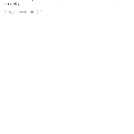
за добу
7 годин тому
2,9 т.