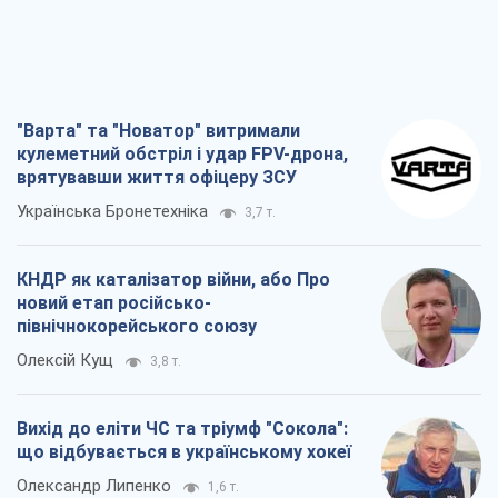
"Варта" та "Новатор" витримали
кулеметний обстріл і удар FPV-дрона,
врятувавши життя офіцеру ЗСУ
Українська Бронетехніка
3,7 т.
КНДР як каталізатор війни, або Про
новий етап російсько-
північнокорейського союзу
Олексій Кущ
3,8 т.
Вихід до еліти ЧС та тріумф "Сокола":
що відбувається в українському хокеї
Олександр Липенко
1,6 т.