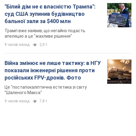
"Білий дім не є власністю Трампа":
суд США зупинив будівництво
бальної зали за $400 млн
Трамп вже заявив, що негайно подасть
апеляцію а це "жахливе рішення"
9 часов назад
2,0 т.
Війна змінює не лише тактику: в НГУ
показали інженерні рішення проти
російських FPV-дронів. Фото
Це "постапокаліптична естетика зі світу
"Шаленого Макса"
9 часов назад
7,8 т.