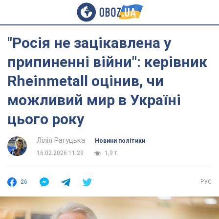
"Росія не зацікавлена у
припиненні війни": керівник
Rheinmetall оцінив, чи
можливий мир в Україні
цього року
Лілія Рагуцька
Новини політики
16.02.2026 11:29
1,9 т.
26
РУС