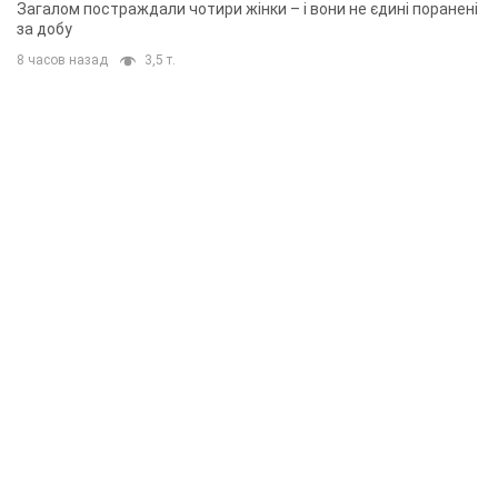
Загалом постраждали чотири жінки – і вони не єдині поранені
за добу
8 часов назад
3,5 т.