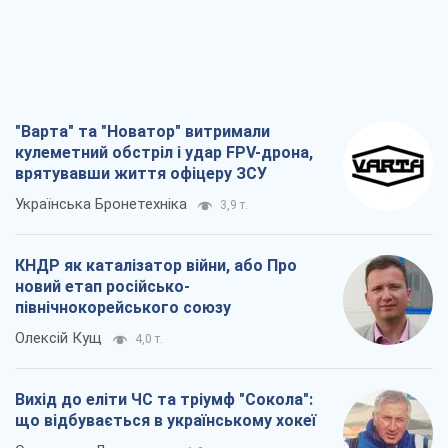
"Варта" та "Новатор" витримали
кулеметний обстріл і удар FPV-дрона,
врятувавши життя офіцеру ЗСУ
Українська Бронетехніка
3,9 т.
КНДР як каталізатор війни, або Про
новий етап російсько-
північнокорейського союзу
Олексій Кущ
4,0 т.
Вихід до еліти ЧС та тріумф "Сокола":
що відбувається в українському хокеї