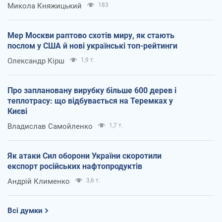
Микола Княжицький
183
Мер Москви раптово схотів миру, як стають
послом у США й нові українські топ-рейтинги
Олександр Кірш
1,9 т.
Про заплановану вирубку більше 600 дерев і
теплотрасу: що відбувається на Теремках у
Києві
Владислав Самойленко
1,7 т.
Як атаки Сил оборони України скоротили
експорт російських нафтопродуктів
Андрій Клименко
3,6 т.
Всі думки