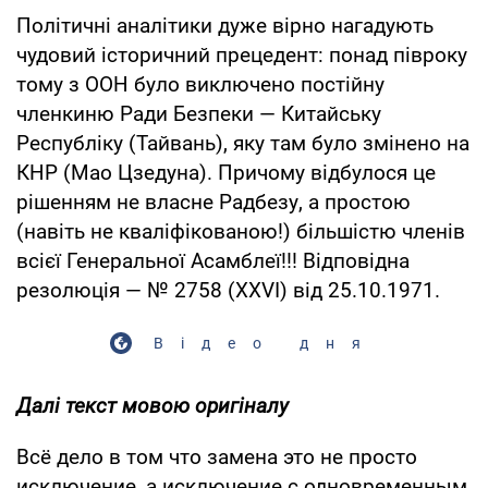
Політичні аналітики дуже вірно нагадують
чудовий історичний прецедент: понад півроку
тому з ООН було виключено постійну
членкиню Ради Безпеки — Китайську
Республіку (Тайвань), яку там було змінено на
КНР (Мао Цзедуна). Причому відбулося це
рішенням не власне Радбезу, а простою
(навіть не кваліфікованою!) більшістю членів
всієї Генеральної Асамблеї!!! Відповідна
резолюція — № 2758 (ХХVІ) від 25.10.1971.
Відео дня
Далі текст мовою оригіналу
Всё дело в том что замена это не просто
исключение, а исключение с одновременным