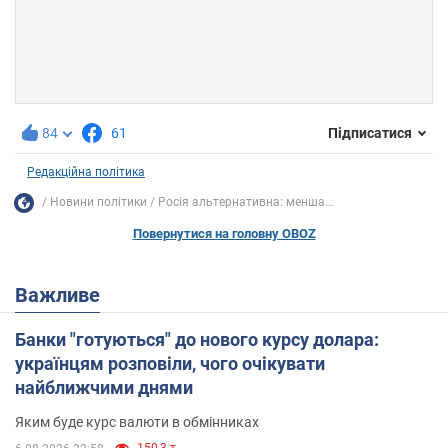
84
61
Підписатися
Редакційна політика
Новини політики
Росія альтернативна: менша...
Повернутися на головну OBOZ
Важливе
Банки "готуються" до нового курсу долара:
українцям розповіли, чого очікувати
найближчими днями
Яким буде курс валюти в обмінниках
150,3 т.