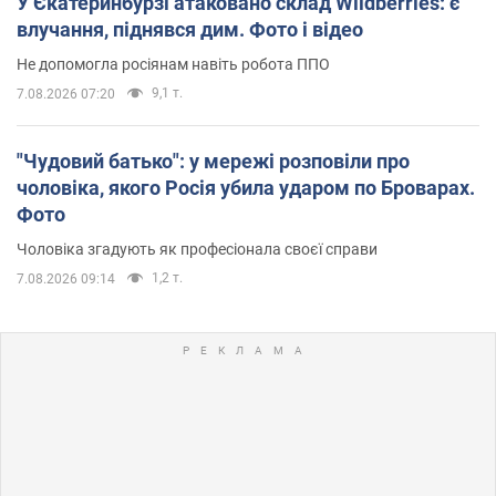
У Єкатеринбурзі атаковано склад Wildberries: є
влучання, піднявся дим. Фото і відео
Не допомогла росіянам навіть робота ППО
9,1 т.
7.08.2026 07:20
"Чудовий батько": у мережі розповіли про
чоловіка, якого Росія убила ударом по Броварах.
Фото
Чоловіка згадують як професіонала своєї справи
1,2 т.
7.08.2026 09:14