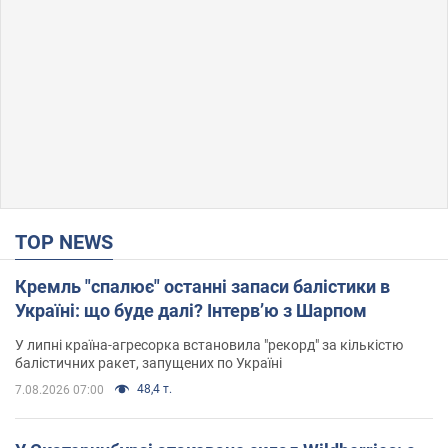
TOP NEWS
Кремль "спалює" останні запаси балістики в
Україні: що буде далі? Інтерв’ю з Шарпом
У липні країна-агресорка встановила "рекорд" за кількістю
балістичних ракет, запущених по Україні
48,4 т.
7.08.2026 07:00