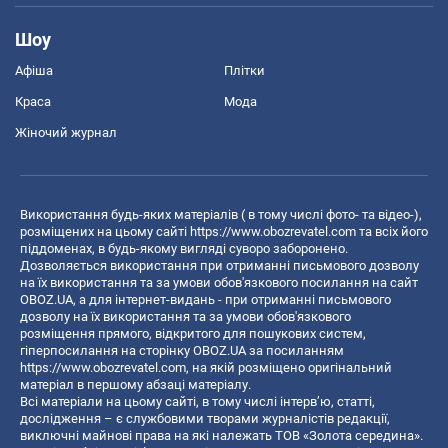
Шоу
Афіша
Плітки
Краса
Мода
Жіночий журнал
Використання будь-яких матеріалів ( в тому числі фото- та відео-),
розміщених на цьому сайті
https://www.obozrevatel.com
та всіх його
піддоменах, в будь-якому вигляді суворо заборонено.
Дозволяється використання при отриманні письмового дозволу
на їх використання та за умови обов'язкового посилання на сайт
OBOZ.UA, а для інтернет-видань - при отриманні письмового
дозволу на їх використання та за умови обов'язкового
розміщення прямого, відкритого для пошукових систем,
гіперпосилання на сторінку OBOZ.UA за посиланням
https://www.obozrevatel.com
, на якій розміщено оригінальний
матеріал в першому абзаці матеріалу.
Всі матеріали на цьому сайті, в тому числі інтерв’ю, статті,
дослідження – є службовими творами журналістів редакції,
виключні майнові права на які належать ТОВ «Золота середина».