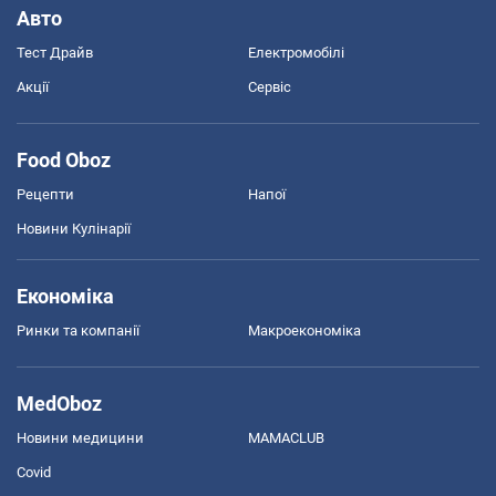
Авто
Тест Драйв
Електромобілі
Акції
Сервіс
Food Oboz
Рецепти
Напої
Новини Кулінарії
Економіка
Ринки та компанії
Макроекономіка
MedOboz
Новини медицини
MAMACLUB
Covid