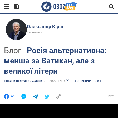
Олександр Кірш
Економіст
Блог |
Росія альтернативна:
менша за Ватикан, але з
великої літери
Новини політики / Думки
1.12.2022 17:15
2 хвилини
19,5 т.
61
РУС