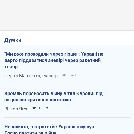
Думки
"Ми вже проходили через гірше": Україні не
варто піддаватися зневірі через ракетний
терор
Сергій Марченко, експерт
1,4 т.
Кремль переносить війну в тил Європи: під
загрозою критична логістика
Віктор Ягун
12,5 т.
Не помста, а стратегія: Україна змушує
Росію платити за війну