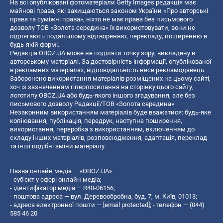
На всі опубліковані фотоматеріали Getty Images редакція має
майнові права, які захищаються законом України «Про авторські
права та суміжні права», ніхто не має права без письмового
дозволу ТОВ «Золота середина» їх використовувати, вони не
підлягають подальшому відтворенню, перекладу, поширенню в
будь-якій формі.
Редакція OBOZ.UA може не поділяти точку зору, викладену в
авторському матеріалі. За достовірність інформації, опублікованої
в рекламних матеріалах, відповідальність несе рекламодавець.
Заборонено використання матеріалів розміщених на цьому сайті,
хоч із зазначенням гіперпосилання на сторінку цього сайту,
логотипу OBOZ.UA або будь-якого іншого згадування, але без
письмового дозволу Редакції/ТОВ «Золота середина»
Незаконним використанням матеріалів буде вважатися: будь-яке
копiювання, публiкацiя, передрук, наступне поширення,
використання, переробка з використанням, включенням до
складу інших матеріалів, розповсюдження, адаптація, переклад
та інші подібні зміни матеріалу.
Назва онлайн медіа — «OBOZ.UA»
- суб'єкт у сфері онлайн медіа;
- ідентифікатор медіа — R40-06156;
- поштова адреса — вул. Деревообробна, буд. 7, м. Київ, 01013;
- адреса електронної пошти —
[email protected]
; - телефон — (044)
585 46 20