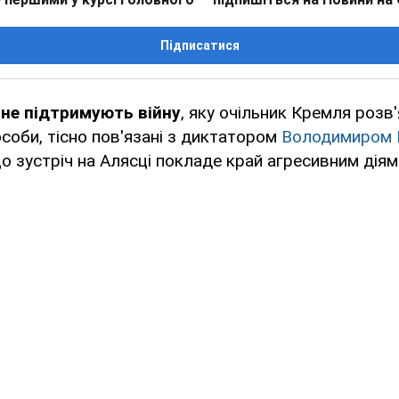
Підписатися
 не підтримують війну
, яку очільник Кремля розв'
особи, тісно пов'язані з диктатором
Володимиром 
о зустріч на Алясці покладе край агресивним дія