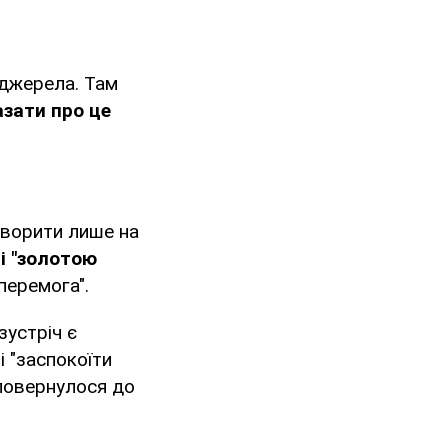
 джерела. Там
азати про це
оворити лише на
і "золотою
перемога".
зустріч є
і "заспокоїти
 повернулося до