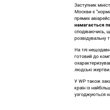
Заступник мініс
Москви є "норма
прямих авіарейс
намагається пе
сподіваючись, 
розвідувальну т
На тлі нещодавн
готовий до комп
охарактеризував
людські жертви
У WP також зак
країн із найбіл
узгоджуються н