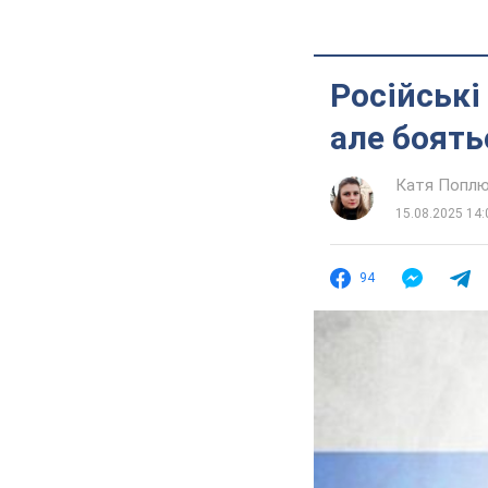
Російські
але боять
Катя Попл
15.08.2025 14:
94