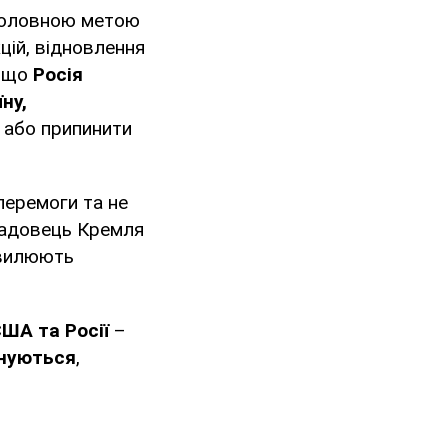
 головною метою
цій, відновлення
, що
Росія
ну,
 або припинити
 перемоги та не
осадовець Кремля
хвилюють
США та Росії
–
ануються
,