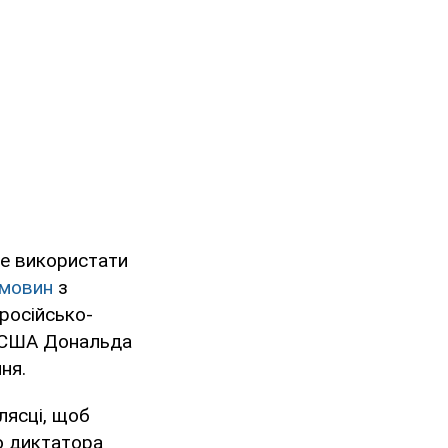
же використати
емовин
з
російсько-
а США Дональда
ня.
лясці, щоб
о диктатора