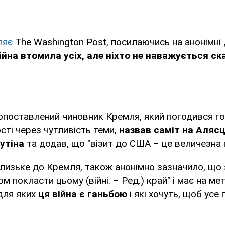
ляє
The Washington Post, посилаючись на анонімні
ійна втомила усіх, але ніхто не наважується ск
опоставлений чиновник Кремля, який погодився г
сті через чутливість теми,
назвав саміт на Алясц
утіна
та додав, що "візит до США – це величезна 
лизьке до Кремля, також анонімно зазначило, що 
 покласти цьому (війні. – Ред.) край" і має на мет
 для яких
ця війна є ганьбою
і які хочуть, щоб усе