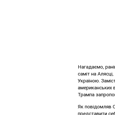
Нагадаємо, ран
саміт на Алясці
Україною. Заміс
американських в
Трампа запропо
Як повідомляв O
представити се