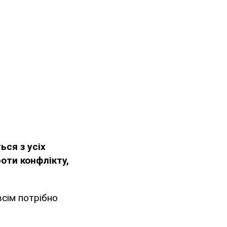
ься з усіх
оти конфлікту,
всім потрібно