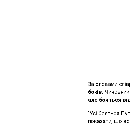
За словами спі
боків.
Чиновник 
але бояться ві
"Усі бояться Пу
показати, що вон