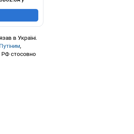
язав в Україні.
Путіним
,
м РФ стосовно