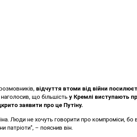
врозмовників,
відчуття втоми від війни посилюєт
наголосив, що більшість
у Кремлі виступають пр
дкрито заявити про це Путіну.
тіна. Люди не хочуть говорити про компроміси, бо 
и патріоти", – пояснив він.