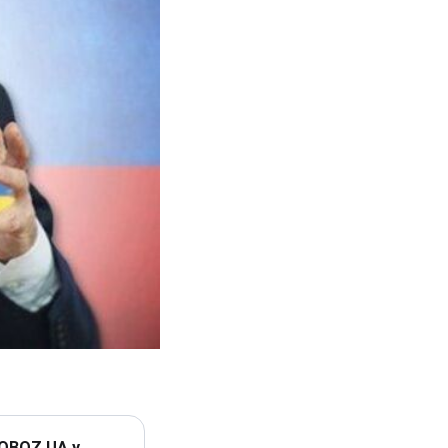
 OBOZ.UA у