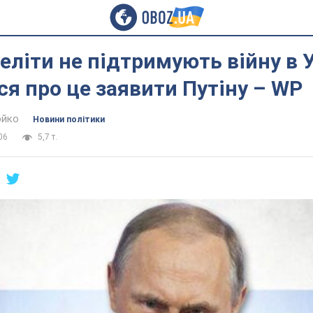
 еліти не підтримують війну в У
ся про це заявити Путіну – WP
юйко
Новини політики
06
5,7 т.