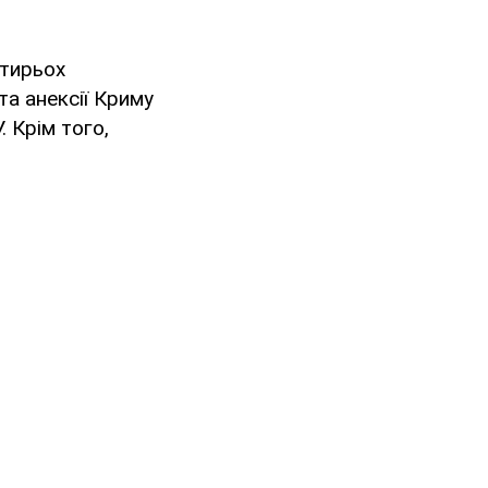
отирьох
та анексії Криму
 Крім того,