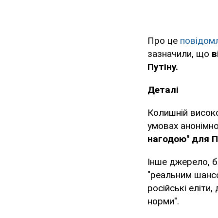
Про це
повідом
зазначили, що
в
Путіну.
Деталі
Колишній висок
умовах анонімно
нагодою" для П
Інше джерело, б
"реальним шансом
російські еліти,
норми".