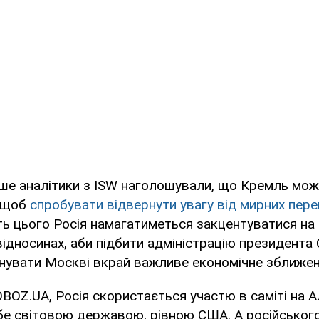
іше аналітики з ISW наголошували, що Кремль мо
, щоб
спробувати відвернути увагу від мирних пер
ть цього Росія намагатиметься закцентуватися на 
ідносинах, аби підбити адміністрацію президент
нувати Москві вкрай важливе економічне зближен
BOZ.UA, Росія скористається участю в саміті на А
бе світовою державою, рівною США. А російськог