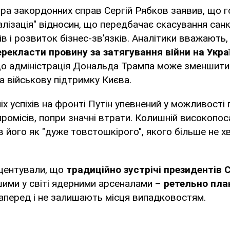
тра закордонних справ Сергій Рябков заявив, що
лізація" відносин, що передбачає скасування санк
ів і розвиток бізнес-зв’язків. Аналітики вважають
рекласти провину за затягування війни на Украї
що адміністрація Дональда Трампа може зменшити
а військову підтримку Києва.
іх успіхів на фронті Путін упевнений у можливості
ромісів, попри значні втрати. Колишній високоп
 його як "дуже товстошкірого", якого більше не 
.
центували, що
традиційно зустрічі президентів 
ьшими у світі ядерними арсеналами –
ретельно пл
аперед і не залишають місця випадковостям.