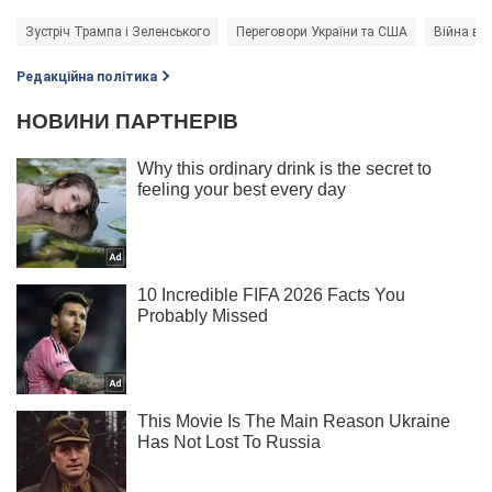
Зустріч Трампа і Зеленського
Переговори України та США
Війна в У
Редакційна політика