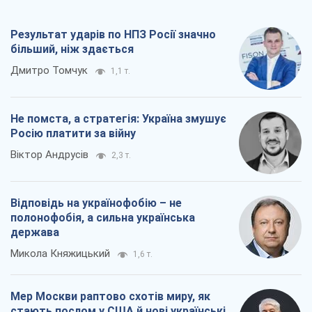
Результат ударів по НПЗ Росії значно
більший, ніж здається
Дмитро Томчук
1,1 т.
Не помста, а стратегія: Україна змушує
Росію платити за війну
Віктор Андрусів
2,3 т.
Відповідь на українофобію – не
полонофобія, а сильна українська
держава
Микола Княжицький
1,6 т.
Мер Москви раптово схотів миру, як
стають послом у США й нові українські