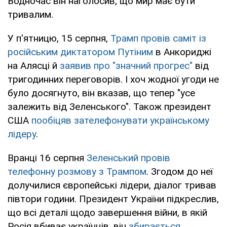
Водночас він наголосив, що мир має бути
тривалим.
У п'ятницю, 15 серпня,
Трамп провів саміт із
російським диктатором Путіним
в Анкориджі
на Алясці й
заявив про "значний прогрес"
від
тригодинних переговорів. І хоч жодної угоди не
було досягнуто, він вказав, що тепер "усе
залежить від Зеленського". Також президент
США
пообіцяв зателефонувати українському
лідеру
.
Вранці 16 серпня
Зеленський провів
телефонну розмову з Трампом
. Згодом до неї
долучилися європейські лідери, діалог тривав
півтори години. Президент України підкреслив,
що всі деталі щодо завершення війни, в якій
Росія вбиває українців, він
збирається