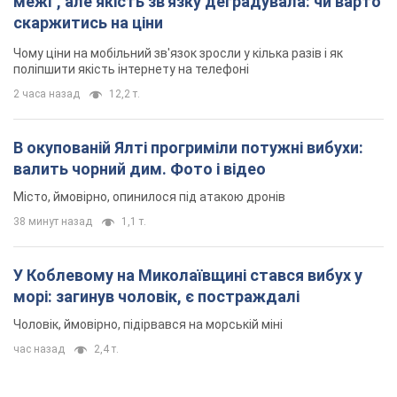
межі", але якість зв'язку деградувала: чи варто
скаржитись на ціни
Чому ціни на мобільний зв'язок зросли у кілька разів і як
поліпшити якість інтернету на телефоні
2 часа назад
12,2 т.
В окупованій Ялті прогриміли потужні вибухи:
валить чорний дим. Фото і відео
Місто, ймовірно, опинилося під атакою дронів
38 минут назад
1,1 т.
У Коблевому на Миколаївщині стався вибух у
морі: загинув чоловік, є постраждалі
Чоловік, ймовірно, підірвався на морській міні
час назад
2,4 т.