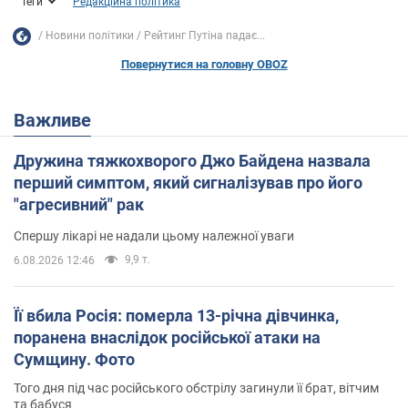
Теги
Редакційна політика
Новини політики
Рейтинг Путіна падає...
Повернутися на головну OBOZ
Важливе
Дружина тяжкохворого Джо Байдена назвала
перший симптом, який сигналізував про його
"агресивний" рак
Спершу лікарі не надали цьому належної уваги
9,9 т.
6.08.2026 12:46
Її вбила Росія: померла 13-річна дівчинка,
поранена внаслідок російської атаки на
Сумщину. Фото
Того дня під час російського обстрілу загинули її брат, вітчим
та бабуся