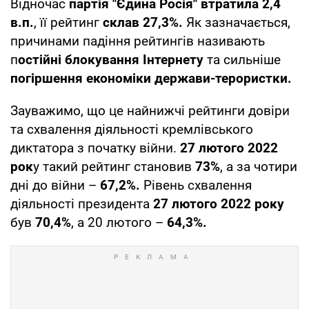
Відночас
партія "Єдина Росія" втратила 2,4
в.п.
, її рейтинг
склав 27,3%.
Як зазначається,
причинами падіння рейтингів називають
п
остійні блокування Інтернету
та сильніше
погіршення економіки держави-терористки.
Зауважимо, що це найнижчі рейтинги довіри
та схвалення діяльності кремлівського
диктатора з початку війни.
27 лютого 2022
рок
у такий рейтинг становив
73%
, а за чотири
дні до війни –
67,2%.
Рівень схвалення
діяльності президента
27 лютого 2022 року
був
70,4%
, а 20 лютого –
64,3%.