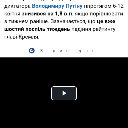
диктатора
Володимиру Путіну
ппротягом 6-12
квітня
знизився на 1,8 в.п
. якщо порівнювати
з тижнем раніше. Зазначається, що
це вже
шостий поспіль тиждень
падіння рейтингу
главі Кремля.
Відео дня
Play Video