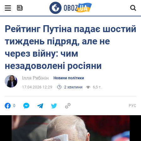
Рейтинг Путіна падає шостий
тиждень підряд, але не
через війну: чим
незадоволені росіяни
Ілля Рябінін
Новини політики
17.04.2026 12:29
2 хвилини
6,5 т.
0
РУС