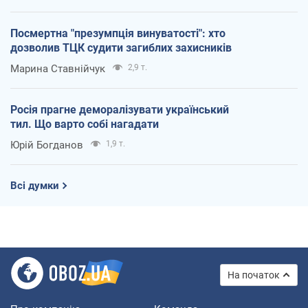
Посмертна "презумпція винуватості": хто
дозволив ТЦК судити загиблих захисників
Марина Ставнійчук
2,9 т.
Росія прагне деморалізувати український
тил. Що варто собі нагадати
Юрій Богданов
1,9 т.
Всі думки
На початок