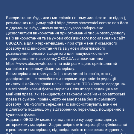
Використання будь-яких матеріалів ( в тому числі фото- та відео-),
розміщених на цьому сайті
https://www.obozrevatel.com
та всіх його
піддоменах, в будь-якому вигляді суворо заборонено.
Дозволяється використання при отриманні письмового дозволу
на їх використання та за умови обов'язкового посилання на сайт
OBOZ.UA, а для інтернет-видань - при отриманні письмового
дозволу на їх використання та за умови обов'язкового
розміщення прямого, відкритого для пошукових систем,
гіперпосилання на сторінку OBOZ.UA за посиланням
https://www.obozrevatel.com
, на якій розміщено оригінальний
матеріал в першому абзаці матеріалу.
Всі матеріали на цьому сайті, в тому числі інтерв’ю, статті,
дослідження – є службовими творами журналістів редакції,
виключні майнові права на які належать ТОВ «Золота середина».
На всі опубліковані фотоматеріали Getty Images редакція має
майнові права, які захищаються законом України «Про авторські
права та суміжні права», ніхто не має права без письмового
дозволу ТОВ «Золота середина» їх використовувати, вони не
підлягають подальшому відтворенню, перекладу, поширенню в
будь-якій формі.
Редакція OBOZ.UA може не поділяти точку зору, викладену в
авторському матеріалі. За достовірність інформації, опублікованої
в рекламних матеріалах, відповідальність несе рекламодавець.